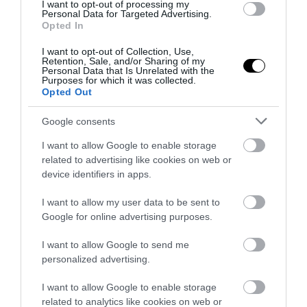
I want to opt-out of processing my
Personal Data for Targeted Advertising.
Opted In
I want to opt-out of Collection, Use,
Retention, Sale, and/or Sharing of my
Personal Data that Is Unrelated with the
Purposes for which it was collected.
Opted Out
Google consents
I want to allow Google to enable storage
related to advertising like cookies on web or
PRONEWS.GR /
ΕΛΛΗΝΟΤΟΥΡΚΙΚΑ
device identifiers in apps.
Ο Κ.Μητσοτάκης μιλούσε για αποτροπή
στο Αγαθονήσι και οι Τούρκοι
I want to allow my user data to be sent to
Google for online advertising purposes.
παραβίαζαν με ΑΦΝΣ και drone τον ΕΕΧ!
I want to allow Google to send me
29.07.2026 | 20:25
personalized advertising.
I want to allow Google to enable storage
related to analytics like cookies on web or
ΔΙΑΔΩΣΤΕ ΤΟ ΑΡΘΡΟ