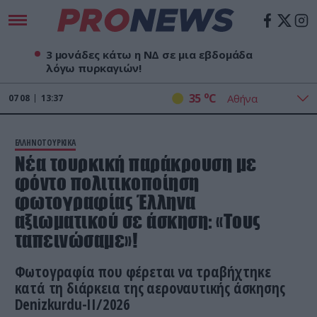
3 μονάδες κάτω η ΝΔ σε μια εβδομάδα
λόγω πυρκαγιών!
o
35
C
07
08
13:37
ΕΛΛΗΝΟΤΟΥΡΚΙΚΑ
Νέα τουρκική παράκρουση με
φόντο πολιτικοποίηση
φωτογραφίας Έλληνα
αξιωματικού σε άσκηση: «Τους
ταπεινώσαμε»!
Φωτογραφία που φέρεται να τραβήχτηκε
κατά τη διάρκεια της αεροναυτικής άσκησης
Denizkurdu-II/2026