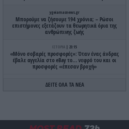
ygeiamasnews.gr
Μπορούμε να ζήσουμε 194 χρόνια; – Ρώσοι
επιστήμονες εξετάζουν τα θεωρητικά όρια της
ανθρώπινης ζωής
ΙΣΤΟΡΙΑ
23:15
«Μόνο σοβαρές προσφορές»: Όταν ένας άνδρας
έβαλε αγγελία στο eBay το… νεφρό του και οι
προσφορές «έπεσαν βροχή»
ΚΟΣΜΟΣ
23:11
ΔΕΙΤΕ ΟΛΑ ΤΑ ΝΕΑ
Τα 600 στρέμματα κληρονομιάς πίσω από το
φονικό στην Β.Καρολίνα
ΕΝΟΠΛΕΣ ΣΥΓΚΡΟΥΣΕΙΣ
23:09
Εκρήξεις στο νησί Κεσμ: Άγνωστο αν προέρχονται
από το Ιράν ή τις ΗΠΑ
MOST READ
72h