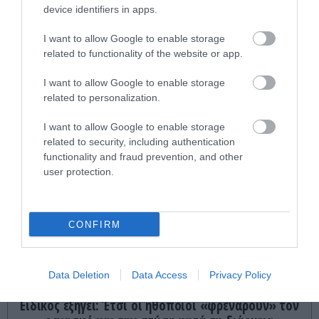
device identifiers in apps.
I want to allow Google to enable storage
related to functionality of the website or app.
I want to allow Google to enable storage
related to personalization.
I want to allow Google to enable storage
related to security, including authentication
functionality and fraud prevention, and other
ΤΕΛΕΥΤΑΙΕΣ ΕΙΔΗΣΕΙΣ
user protection.
ΔΙΕΘΝΗΣ ΑΣΦΑΛΕΙΑ
23:52
Ο Μ.Ρούμπιο έθεσε σε εφαρμογή νέα οδηγία:
CONFIRM
«Όποιος ζητά βίζα στις ΗΠΑ θα δείχνει τα social
media – Τίποτα κρυφό»
Data Deletion
Data Access
Privacy Policy
GOOD LIFE
23:45
Ειδικός εξηγεί: Έτσι οι ηθοποιοί «φρενάρουν» τον