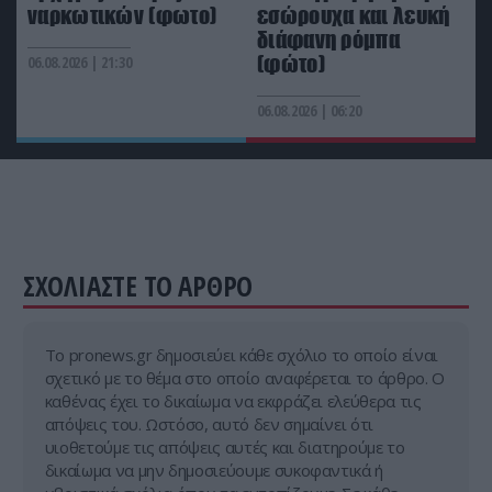
ναρκωτικών (φωτο)
εσώρουχα και λευκή
ΙΣΤΟΡΙΑ
21:30
διάφανη ρόμπα
Αυτός είναι ο Έλληνας κασκαντέρ του Τσακ Νόρις
(φώτο)
06.08.2026 | 21:30
που έγινε αρχηγός σπείρας ναρκωτικών (φωτο)
06.08.2026 | 06:20
ΣΧΟΛΙΑΣΤΕ ΤΟ ΑΡΘΡΟ
Tο pronews.gr δημοσιεύει κάθε σχόλιο το οποίο είναι
σχετικό με το θέμα στο οποίο αναφέρεται το άρθρο. Ο
καθένας έχει το δικαίωμα να εκφράζει ελεύθερα τις
απόψεις του. Ωστόσο, αυτό δεν σημαίνει ότι
υιοθετούμε τις απόψεις αυτές και διατηρούμε το
δικαίωμα να μην δημοσιεύουμε συκοφαντικά ή