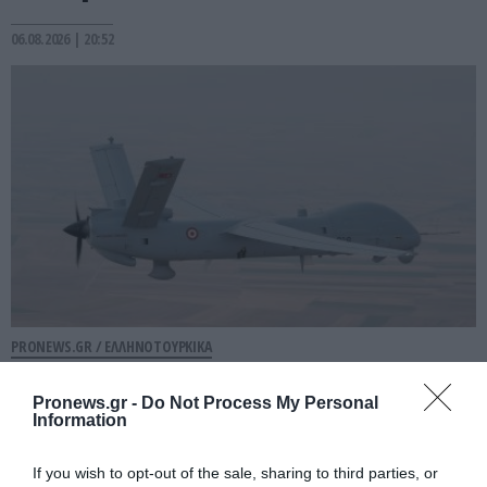
06.08.2026 | 20:52
PRONEWS.GR /
ΕΛΛΗΝΟΤΟΥΡΚΙΚΑ
Νέες παραβιάσεις και παραβάσεις της
Pronews.gr -
Do Not Process My Personal
Τουρκίας στο Αιγαίο με τρία UAV
Information
05.08.2026 | 21:33
If you wish to opt-out of the sale, sharing to third parties, or