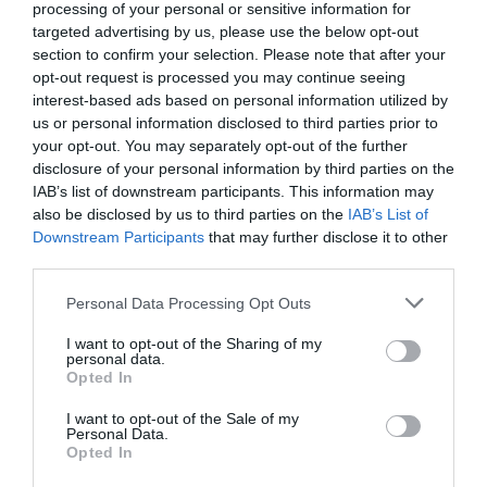
processing of your personal or sensitive information for
targeted advertising by us, please use the below opt-out
section to confirm your selection. Please note that after your
opt-out request is processed you may continue seeing
interest-based ads based on personal information utilized by
us or personal information disclosed to third parties prior to
your opt-out. You may separately opt-out of the further
disclosure of your personal information by third parties on the
IAB’s list of downstream participants. This information may
also be disclosed by us to third parties on the
IAB’s List of
Downstream Participants
that may further disclose it to other
third parties.
PRONEWS.GR /
ΕΛΛΗΝΟΤΟΥΡΚΙΚΑ
Please note that this website/app uses one or more Google
Personal Data Processing Opt Outs
Πάνω από ελληνικό έδαφος πέταξε για
services and may gather and store information including but
not limited to your visit or usage behaviour. You may click to
I want to opt-out of the Sharing of my
πρώτη φορά μετά το 2023 τουρκικό
personal data.
grant or deny consent to Google and its third-party tags to
Opted In
αεροσκάφος
use your data for below specified purposes in below Google
consent section.
I want to opt-out of the Sale of my
Personal Data.
30.07.2026 | 22:36
Opted In