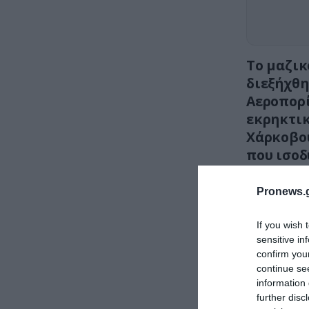
Το μαζικ
διεξήχθη
Αεροπορί
εκρηκτικ
Χάρκοβου
που ισοδ
πυρηνικο
Pronews.g
If you wish 
sensitive in
confirm you
continue se
information 
further disc