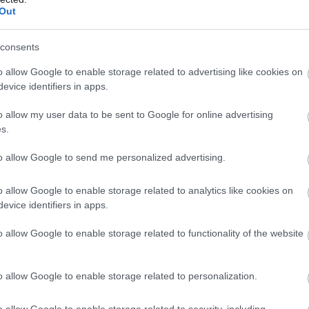
Out
consents
o allow Google to enable storage related to advertising like cookies on
evice identifiers in apps.
o allow my user data to be sent to Google for online advertising
s.
to allow Google to send me personalized advertising.
o allow Google to enable storage related to analytics like cookies on
evice identifiers in apps.
o allow Google to enable storage related to functionality of the website
o allow Google to enable storage related to personalization.
ς FAB-3000 M-54 που είχαν ξεκινήσει να παρ
o allow Google to enable storage related to security, including