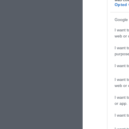
Opted 
το Κίεβο!
Google 
I want t
web or d
I want t
purpose
I want 
I want t
web or d
I want t
or app.
I want t
Οι βόμβε
I want t