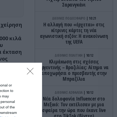
Σαρανγκάνι
ΔΙΕΘΝΕΣ ΠΟΔΟΣΦΑΙΡΟ
10:21
ιχείρηση
Η αλλαγή που «έρχεται» στις
κίτρινες κάρτες τη νέα
αγωνιστική σεζόν: Η ανακοίνωση
000 κιλά
της UEFA
ου
α έκταση
ΔΙΕΘΝΗΣ ΠΟΛΙΤΙΚΗ
10:12
νος
Κλιμάκωση στις σχέσεις
Αργεντινής – Βραζιλίας: Αίτημα να
αποχωρήσει ο πρεσβευτής στην
Μπραζίλια
sonal or
ection to
ΔΙΕΘΝΗΣ ΑΣΦΑΛΕΙΑ
10:12
ou may
Νέα δολοφονία Ιnfluencer στο
 personal
Μεξικό: Τον εκτέλεσαν με μια
out of the
σφαίρα την ώρα που έκανε live
 downstream
στο TikTok (βίντεο)