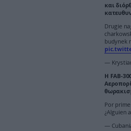
και διόρ
κατευθυν
Drugie na
charkowski
budynek m
pic.twit
— Krystia
Η FAB-30
Αεροπορί
θωρακισμ
Por primer
¿Alguien 
— Cubania