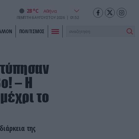
o
28
C
ΠΈΜΠΤΗ
6
ΑΥΓΟΎΣΤΟΥ
2026
01:52
ΑΛΛΟΝ
ΠΟΛΙΤΙΣΜΟΣ
χτύπησαν
ο! – Η
μέχρι το
διάρκεια της