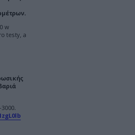
Το γνωρίζατε; – Γιατί δύο
μαγνήτες άλλοτε κολλάνε και
ομέτρων.
άλλοτε απωθούνται;
00 w
ΕΣΩΤΕΡΙΚΗ ΑΣΦΑΛΕΙΑ
09:20
o testy, a
Στον ανακριτή σήμερα ο 26χρονος
Αφγανός για την άγρια
δολοφονία της Βρετανίδας στην
Κυψέλη
ΚΟΙΝΩΝΙΑ
09:10
 ρωσικής
Θεσσαλονίκη: Ανήλικη
βαριά
εντοπίστηκε να περιπλανιέται
μόνη της στους δρόμους –
Χειροπέδες στον 25χρονο πατέρα
της
-3000.
1zgL0lb
ΥΓΕΙΑ
09:06
Μην τα αγνοήσετε: Τα