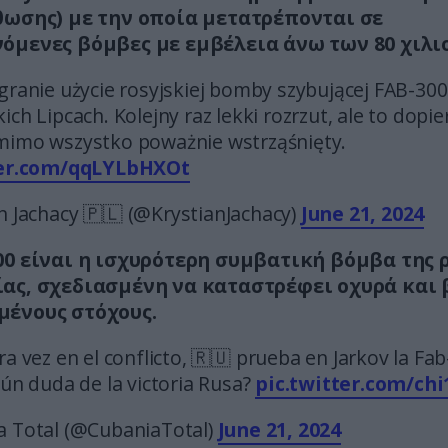
θωσης) με την οποία μετατρέπονται σε
όμενες βόμβες με εμβέλεια άνω των 80 χιλι
granie użycie rosyjskiej bomby szybującej FAB-30
ch Lipcach. Kolejny raz lekki rozrzut, ale to dopier
imo wszystko poważnie wstrząśnięty.
ter.com/qqLYLbHXOt
n Jachacy 🇵🇱 (@KrystianJachacy)
June 21, 2024
00 είναι η ισχυρότερη συμβατική βόμβα της
ας, σχεδιασμένη να καταστρέφει οχυρά και 
ένους στόχους.
a vez en el conflicto, 🇷🇺 prueba en Jarkov la Fab
aún duda de la victoria Rusa?
pic.twitter.com/chi
 Total (@CubaniaTotal)
June 21, 2024