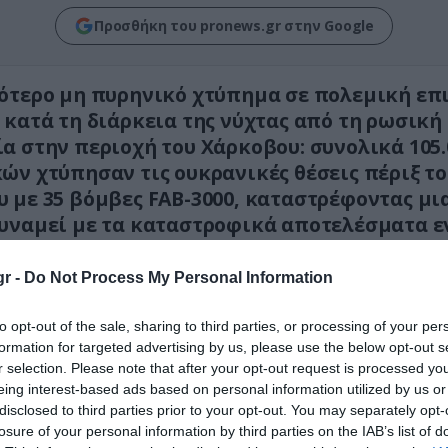
Προσθήκη του pronews.gr στην Google
ότερο μη πυρηνικό χτύπημα σε πολεμική επ
 κατά τη διάρκεια της νύχτας από τη ρωσική
α στην περιοχή του Χάρκοβου: συνολικά 105.
ών χτύπησαν τις ουκρανικές θέσεις πέριξ τ
 με 35 βόμβες FAB-3000, καταστρέφοντας μι
υναμεί με τα καταστροφικά αποτελέσματα ε
ύ όπλου 5 κιλοτόνων.
r -
Do Not Process My Personal Information
to opt-out of the sale, sharing to third parties, or processing of your per
formation for targeted advertising by us, please use the below opt-out s
r selection. Please note that after your opt-out request is processed y
eing interest-based ads based on personal information utilized by us or
disclosed to third parties prior to your opt-out. You may separately opt-
losure of your personal information by third parties on the IAB’s list of