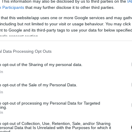
. This information may also be disclosed by us to third parties on the
IA
Participants
that may further disclose it to other third parties.
 that this website/app uses one or more Google services and may gath
including but not limited to your visit or usage behaviour. You may click 
 to Google and its third-party tags to use your data for below specifi
ogle consent section.
l Data Processing Opt Outs
μα ήταν τόσο μαζικό, που το αποτέλεσμα ηταν
ν
o opt-out of the Sharing of my personal data.
In
σοπεδωθούν 12 ουκρανικές οχυρές θέσεις
και 
ή μεγάλα κτίρια διοίκησης των ουκρανών.
o opt-out of the Sale of my Personal Data.
In
ρακτηριστικό ότι οι Ρώσοι μετά από τη ρίψη
εν προχώρησαν καν σε επιθετική επιχείρησ
to opt-out of processing my Personal Data for Targeted
ing.
ή ηταν ακατάλληλη για να κινηθούν άνθρωπ
In
κών που είχαν εκλυθεί από τις εκρηξεις.
o opt-out of Collection, Use, Retention, Sale, and/or Sharing
ersonal Data that Is Unrelated with the Purposes for which it
ά των καμμένων εκτάσεων δυτικά έφτασε μ
lected.