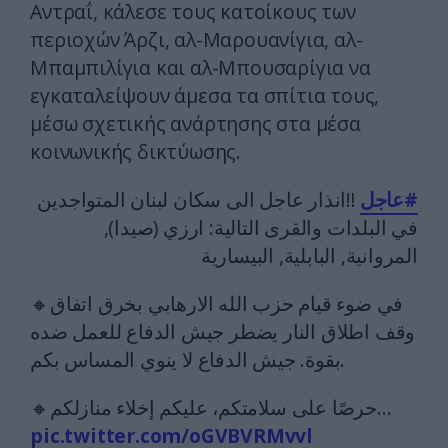
Αντραΐ, κάλεσε τους κατοίκους των
περιοχών Άρζι, αλ-Μαρουανίγια, αλ-
Μπαμπιλίγια και αλ-Μπουσαρίγια να
εγκαταλείψουν άμεσα τα σπίτια τους,
μέσω σχετικής ανάρτησης στα μέσα
κοινωνικής δικτύωσης.
#عاجل
‼️انذار عاجل الى سكان لبنان المتواجدين
في البلدات والقرى التالية: ارزي (صيدا),
المروانية, البابلية, البيسارية
🔸في ضوء قيام حزب الله الارهابي بخرق اتفاق
وقف اطلاق النار يضطر جيش الدفاع للعمل ضده
بقوة. جيش الدفاع لا ينوي المساس بكم.
🔸حرصًا على سلامتكم، عليكم إخلاء منازلكم…
pic.twitter.com/oGVBVRMvvl