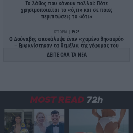
Το λάθος που κάνουν πολλοί: Πότε
χρησιμοποιείται το «ό,τι» και σε ποιες
περιπτώσεις το «ότι»
ΙΣΤΟΡΙΑ
19:25
Ο Δούναβης αποκάλυψε έναν «χαμένο θησαυρό»
– Εμφανίστηκαν τα θεμέλια της γέφυρας του
Μεγάλου Κωνσταντίνου (φώτο)
ΔΕΙΤΕ ΟΛΑ ΤΑ ΝΕΑ
ΕΣΩΤΕΡΙΚΗ ΑΣΦΑΛΕΙΑ
19:20
Προφυλακίστηκαν οι δύο Ινδοί για τη δολοφονία
του 58χρονου ψυχολόγου στο Ναύπλιο
ΙΣΤΟΡΙΑ
19:15
MOST READ
72h
Το φαινόμενο Rolligon: Το φορτηγό του 1953 που
περνούσε πάνω από ανθρώπους χωρίς να τους
τραυματίζει
PROVOCATEUR
19:15