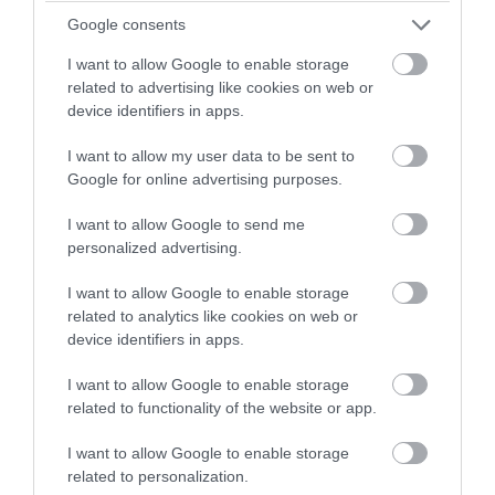
Google consents
I want to allow Google to enable storage
related to advertising like cookies on web or
device identifiers in apps.
I want to allow my user data to be sent to
Google for online advertising purposes.
PRONEWS.GR /
ΕΝΟΠΛΕΣ ΣΥΓΚΡΟΥΣΕΙΣ
I want to allow Google to send me
personalized advertising.
Αναδιάταξη για τον ρωσικό Στρατό στο
Ντονμπάς με εντολή Πούτιν: Οι αλλαγές
I want to allow Google to enable storage
related to analytics like cookies on web or
στη διοίκηση και πύραυλοι από τη
device identifiers in apps.
Β.Κορέα
I want to allow Google to enable storage
05.08.2026 | 20:59
related to functionality of the website or app.
I want to allow Google to enable storage
related to personalization.