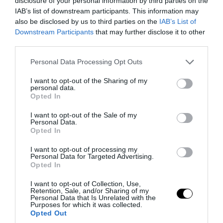
disclosure of your personal information by third parties on the
IAB’s list of downstream participants. This information may
also be disclosed by us to third parties on the
IAB’s List of
Downstream Participants
that may further disclose it to other
third parties.
Please note that this website/app uses one or more Google
Personal Data Processing Opt Outs
services and may gather and store information including but
not limited to your visit or usage behaviour. You may click to
I want to opt-out of the Sharing of my
personal data.
grant or deny consent to Google and its third-party tags to
Opted In
PRONEWS.GR /
ΕΝΟΠΛΕΣ ΣΥΓΚΡΟΥΣΕΙΣ
use your data for below specified purposes in below Google
consent section.
Θορυβήθηκαν οι Ουκρανοί με τις
I want to opt-out of the Sale of my
Personal Data.
δηλώσεις Ρώσου υποπτέραρχου: «S-400
Opted In
κατέρριψαν 10 MiG-29 σε μόλις μια
I want to opt-out of processing my
μέρα!»
Personal Data for Targeted Advertising.
Opted In
05.08.2026 | 22:12
I want to opt-out of Collection, Use,
Retention, Sale, and/or Sharing of my
Personal Data that Is Unrelated with the
Purposes for which it was collected.
Opted Out