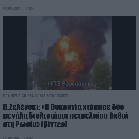
06.08.2026 | 17:45
PRONEWS.GR /
ΕΝΟΠΛΕΣ ΣΥΓΚΡΟΥΣΕΙΣ
Β.Ζελένσκι: «Η Ουκρανία χτύπησε δύο
μεγάλα διυλιστήρια πετρελαίου βαθιά
στη Ρωσία» (βίντεο)
06.08.2026 | 14:43