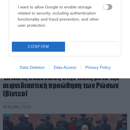
I want to allow Google to enable storage
related to security, including authentication
functionality and fraud prevention, and other
user protection.
CONFIRM
PRONEWS.GR /
ΕΝΟΠΛΕΣ ΣΥΓΚΡΟΥΣΕΙΣ
Αδειάζουν το Κραματόρσκ οι Ουκρανοί:
Data Deletion
Data Access
Privacy Policy
Έκτακτη εκκένωση στην πόλη μετά την
αιφνιδιαστική προώθηση των Ρώσων
(βίντεο)
05.08.2026 | 19:24