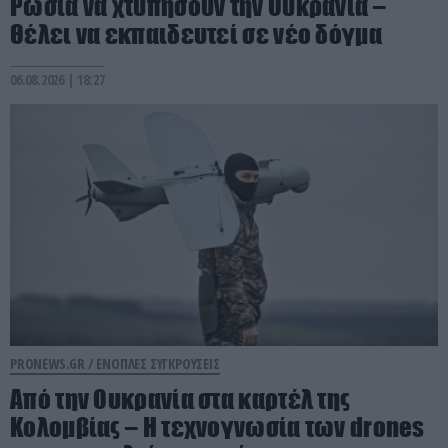
Ρωσία να χτυπήσουν την Ουκρανία –
Θέλει να εκπαιδευτεί σε νέο δόγμα
06.08.2026 | 18:27
PRONEWS.GR /
ΕΝΟΠΛΕΣ ΣΥΓΚΡΟΥΣΕΙΣ
Από την Ουκρανία στα καρτέλ της
Κολομβίας – Η τεχνογνωσία των drones