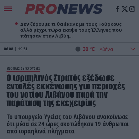
Δεν ξέρουμε τι θα έκανε με τους Τούρκους
αλλά μέχρι τώρα έκαψε τους Έλληνες που
πάτησαν στην Λιβύη...
o
30
C
06
08
19:51
ΕΝΟΠΛΕΣ ΣΥΓΚΡΟΥΣΕΙΣ
Ο ισραηλινός Στρατός εξέδωσε
εντολές εκκένωσης για περιοχές
του νοτίου Λιβάνου παρά την
παράταση της εκεχειρίας
Το υπουργείο Υγείας του Λιβάνου ανακοίνωσε
ότι μέσα σε 24 ώρες σκοτώθηκαν 19 άνθρωποι
από ισραηλινά πλήγματα