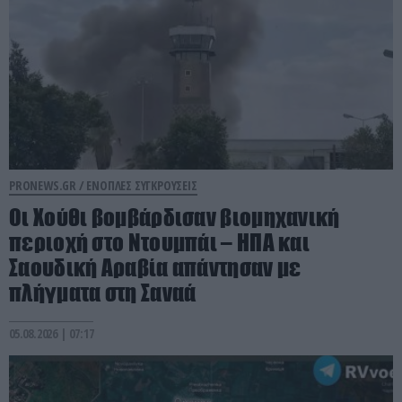
PRONEWS.GR /
ΕΝΟΠΛΕΣ ΣΥΓΚΡΟΥΣΕΙΣ
Οι Χούθι βομβάρδισαν βιομηχανική
περιοχή στο Ντουμπάι – ΗΠΑ και
Σαουδική Αραβία απάντησαν με
πλήγματα στη Σαναά
05.08.2026 | 07:17