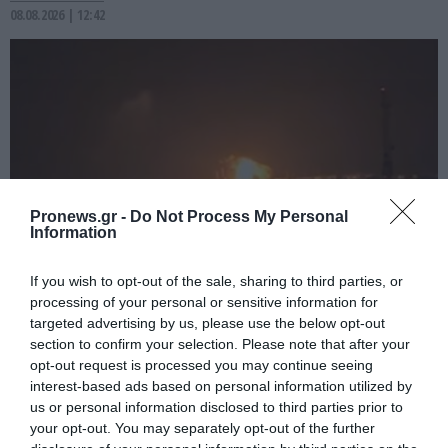
08.08.2026 | 12:42
Pronews.gr -
Do Not Process My Personal
Information
If you wish to opt-out of the sale, sharing to third parties, or
PRONEWS.GR /
ΕΝΟΠΛΕΣ ΣΥΓΚΡΟΥΣΕΙΣ
processing of your personal or sensitive information for
targeted advertising by us, please use the below opt-out
Σφοδρή ουκρανική επίθεση προκάλεσε
section to confirm your selection. Please note that after your
εκτεταμένες πυρκαγιές σε διυλιστήριο
opt-out request is processed you may continue seeing
και υποδομές της ρωσικής Rosneft
interest-based ads based on personal information utilized by
us or personal information disclosed to third parties prior to
(βίντεο)
your opt-out. You may separately opt-out of the further