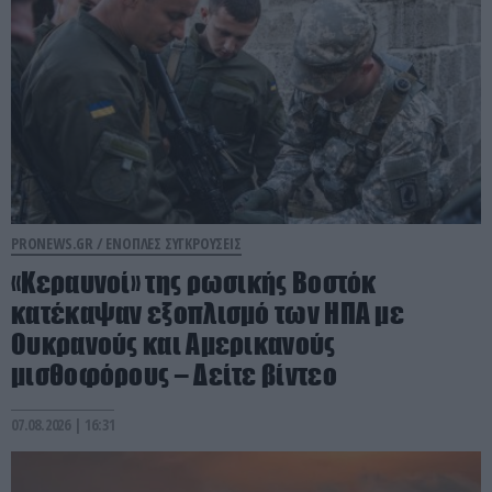
PRONEWS.GR /
ΕΝΟΠΛΕΣ ΣΥΓΚΡΟΥΣΕΙΣ
«Κεραυνοί» της ρωσικής Βοστόκ
κατέκαψαν εξοπλισμό των ΗΠΑ με
Ουκρανούς και Αμερικανούς
μισθοφόρους – Δείτε βίντεο
07.08.2026 | 16:31