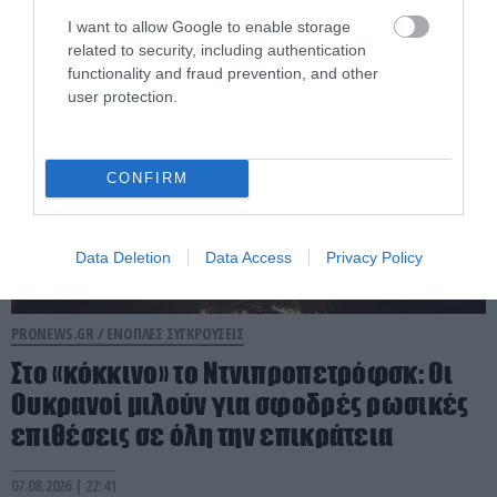
08.08.2026 | 07:49
I want to allow Google to enable storage
related to security, including authentication
functionality and fraud prevention, and other
user protection.
CONFIRM
Data Deletion
Data Access
Privacy Policy
PRONEWS.GR /
ΕΝΟΠΛΕΣ ΣΥΓΚΡΟΥΣΕΙΣ
Στο «κόκκινο» το Ντνιπροπετρόφσκ: Οι
Ουκρανοί μιλούν για σφοδρές ρωσικές
επιθέσεις σε όλη την επικράτεια
07.08.2026 | 22:41