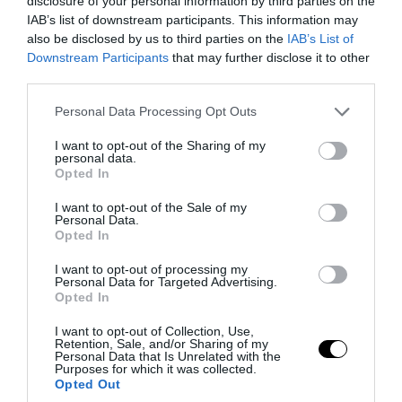
disclosure of your personal information by third parties on the
08.08.2026 | 11:42
IAB’s list of downstream participants. This information may
also be disclosed by us to third parties on the
IAB’s List of
Downstream Participants
that may further disclose it to other
third parties.
Please note that this website/app uses one or more Google
Personal Data Processing Opt Outs
services and may gather and store information including but
not limited to your visit or usage behaviour. You may click to
I want to opt-out of the Sharing of my
personal data.
grant or deny consent to Google and its third-party tags to
Opted In
use your data for below specified purposes in below Google
consent section.
I want to opt-out of the Sale of my
Personal Data.
Opted In
PRONEWS.GR /
ΕΝΟΠΛΕΣ ΣΥΓΚΡΟΥΣΕΙΣ
I want to opt-out of processing my
Personal Data for Targeted Advertising.
Βίντεο: Ρωσική βόμβα FAB-3000
Opted In
«εξαφανίζει από τον χάρτη» σημείο
I want to opt-out of Collection, Use,
Retention, Sale, and/or Sharing of my
διέλευσης των ουκρανικών δυνάμεων
Personal Data that Is Unrelated with the
Purposes for which it was collected.
στην Ζαπορίζια
Opted Out