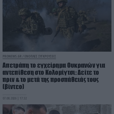
PRONEWS.GR /
ΕΝΟΠΛΕΣ ΣΥΓΚΡΟΥΣΕΙΣ
Απετράπη το εγχείρημα Ουκρανών για
αντεπίθεση στο Κολομίγτσι: Δείτε το
πριν & το μετά της προσπάθειάς τους
(βίντεο)
07.08.2026 | 17:32