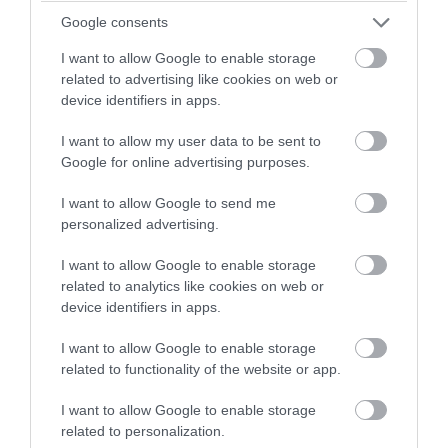
08.08.2026 | 09:56
Google consents
I want to allow Google to enable storage
related to advertising like cookies on web or
device identifiers in apps.
I want to allow my user data to be sent to
Google for online advertising purposes.
I want to allow Google to send me
personalized advertising.
I want to allow Google to enable storage
related to analytics like cookies on web or
PRONEWS.GR /
ΕΝΟΠΛΕΣ ΣΥΓΚΡΟΥΣΕΙΣ
device identifiers in apps.
Ρωσικά πλήγματα με βαλλιστικούς
I want to allow Google to enable storage
πυραύλους Iskander-M και drones σε
related to functionality of the website or app.
Κίεβο και Ντνιπροπετρόφσκ: Ισχυρές
I want to allow Google to enable storage
εκρήξεις
related to personalization.