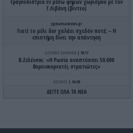
τραγουδίστρια εν μέσω φημών χωρισμού με τον
Γ.Λιβάνη (βίντεο)
ygeiamasnews.gr
Γιατί το μέλι δεν χαλάει σχεδόν ποτέ; – Η
επιστήμη δίνει την απάντηση
ΔΙΕΘΝΗΣ ΑΣΦΑΛΕΙΑ
16:17
Β.Ζελένσκι: «Η Ρωσία αναπτύσσει 50.000
Βορειοκορεατές στρατιώτες»
ΚΟΣΜΟΣ
16:09
Η Ελλάδα και η Ευρώπη «γερνούν»: Δείτε τα
ΔΕΙΤΕ ΟΛΑ ΤΑ ΝΕΑ
ανησυχητικά ευρήματα της Παγκόσμιας Τράπεζας
– Πού βρίσκεται η χώρα μας
ΔΙΕΘΝΗΣ ΠΟΛΙΤΙΚΗ
16:06
Νέα συμφωνία Μόσχας – Δαμασκού για τη
ρωσική παρουσία στη Συρία