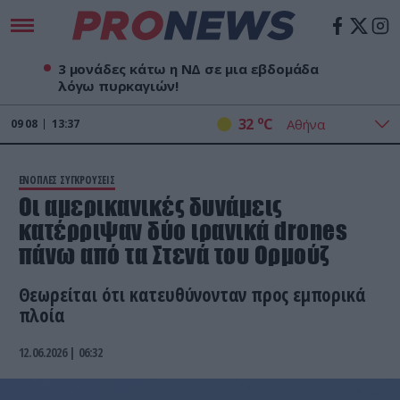
3 μονάδες κάτω η ΝΔ σε μια εβδομάδα
λόγω πυρκαγιών!
o
32
C
09
08
13:37
ΕΝΟΠΛΕΣ ΣΥΓΚΡΟΥΣΕΙΣ
Oι αμερικανικές δυνάμεις
κατέρριψαν δύο ιρανικά drones
πάνω από τα Στενά του Ορμούζ
Θεωρείται ότι κατευθύνονταν προς εμπορικά
πλοία
12.06.2026 | 06:32