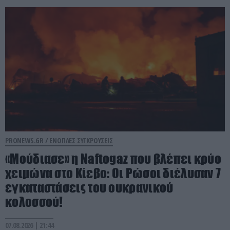
PRONEWS.GR /
ΕΝΟΠΛΕΣ ΣΥΓΚΡΟΥΣΕΙΣ
«Μούδιασε» η Naftogaz που βλέπει κρύο
χειμώνα στο Κίεβο: Οι Ρώσοι διέλυσαν 7
εγκαταστάσεις του ουκρανικού
κολοσσού!
07.08.2026 | 21:44