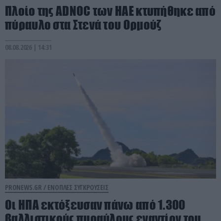
Πλοίο της ADNOC των ΗΑΕ κτυπήθηκε από
πύραυλο στα Στενά του Ορμούζ
08.08.2026 | 14:31
PRONEWS.GR /
ΕΝΟΠΛΕΣ ΣΥΓΚΡΟΥΣΕΙΣ
Οι ΗΠΑ εκτόξευσαν πάνω από 1.300
βαλλιστικούς πυραύλους εναντίον του