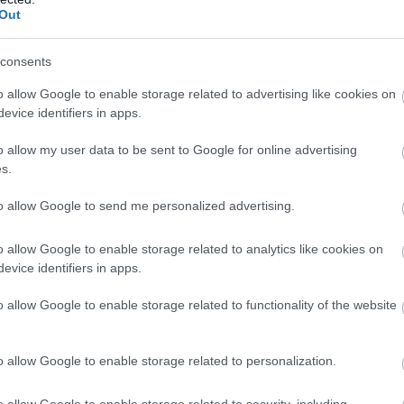
τις αρχές να δρομολογούν τις προβλεπόμενες δι
Out
ροσωρινή του φιλοξενία.
consents
ριση βρίσκεται σε πλήρη εξέλιξη από την ΕΛ.ΑΣ.
καταθέσεις και υλικό από το σημείο, αναζητώντα
o allow Google to enable storage related to advertising like cookies on
ης εν ψυχρώ εκτέλεσης.
evice identifiers in apps.
o allow my user data to be sent to Google for online advertising
ΣΗΜΕΡΑ
s.
ύμπιο έθεσε σε εφαρμογή νέα οδηγία: «Όποιος ζη
to allow Google to send me personalized advertising.
ΠΑ θα δείχνει τα social media – Τίποτα κρυφό»
o allow Google to enable storage related to analytics like cookies on
ς εξηγεί: Έτσι οι ηθοποιοί «φρενάρουν» τον οργασ
evice identifiers in apps.
κατά τη διάρκεια ερωτικών σκηνών
ΑΔΑ από το Λονδίνο συνοδεία αστυνομικών η 46χ
o allow Google to enable storage related to functionality of the website
ρούμενη για την Marfin
o allow Google to enable storage related to personalization.
Ακολουθήστε το
pronews.gr
στο Google News και μ
o allow Google to enable storage related to security, including