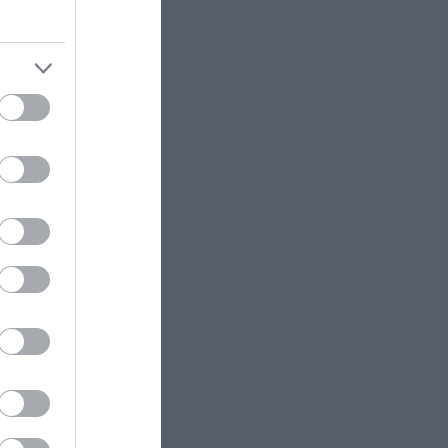
αδικασίες
προσφορές «έπεσαν βροχή»
ΚΟΣΜΟΣ
23:11
, η οποία
Τα 600 στρέμματα κληρονομιάς
ς τον
πίσω από το φονικό στην
Β.Καρολίνα
ΕΝΟΠΛΕΣ ΣΥΓΚΡΟΥΣΕΙΣ
23:09
Εκρήξεις στο νησί Κεσμ: Άγνωστο
τά βίζα
αν προέρχονται από το Ιράν ή τις
ΗΠΑ
μό και την
ΕΝΟΠΛΕΣ ΣΥΓΚΡΟΥΣΕΙΣ
23:03
Στο Βελιγράδι ο Β.Ζελένσκι:
ρονη
«Πρέπει να αποσπάσουμε τους
Σέρβους από το στρατόπεδο της
Ρωσίας»
άθετε