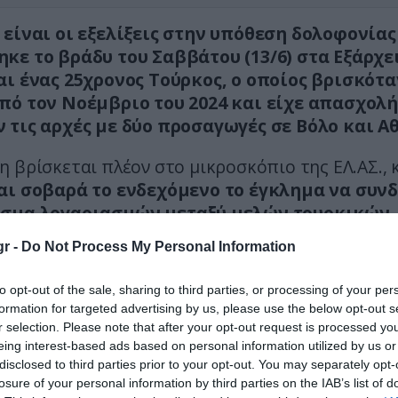
 είναι οι εξελίξεις στην υπόθεση δολοφονίας
κε το βράδυ του Σαββάτου (13/6) στα Εξάρχε
αι ένας 25χρονος Τούρκος, ο οποίος βρισκότα
πό τον Νοέμβριο του 2024 και είχε απασχολή
 τις αρχές με δύο προσαγωγές σε Βόλο και Α
 βρίσκεται πλέον στο μικροσκόπιο της ΕΛ.ΑΣ.,
αι σοβαρά το ενδεχόμενο το έγκλημα να συνδ
ισμα λογαριασμών μεταξύ μελών τουρκικών
ικών ομάδων, χωρίς ωστόσο να έχει αποκλε
r -
Do Not Process My Personal Information
λλο σενάριο.
to opt-out of the sale, sharing to third parties, or processing of your per
ση σημειώθηκε στα σκαλάκια που οδηγούν προς 
formation for targeted advertising by us, please use the below opt-out s
η, όπου ο νεαρός δέχθηκε πυρά και κατέληξε επ
r selection. Please note that after your opt-out request is processed y
eing interest-based ads based on personal information utilized by us or
 της περιοχής ανέφεραν ότι ακούστηκαν του
disclosed to third parties prior to your opt-out. You may separately opt-
αδοχικοί πυροβολισμοί, με αποτέλεσμα να 
losure of your personal information by third parties on the IAB’s list of