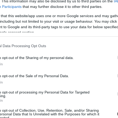
. This information may also be disclosed by us to third parties on the
IA
ση και άμεση κινητοποίηση των αρχών.
Participants
that may further disclose it to other third parties.
 φέρεται να διέφυγε προς τον λόφο του Στρέφη,
 that this website/app uses one or more Google services and may gath
γότερα η περιοχή αποκλείστηκε από ισχυρές ασ
including but not limited to your visit or usage behaviour. You may click 
 to Google and its third-party tags to use your data for below specifi
ogle consent section.
ο εντοπίστηκαν πέντε κάλυκες από όπλο 9 χιλιο
l Data Processing Opt Outs
ουν σταλεί για εργαστηριακή εξέταση.
o opt-out of the Sharing of my personal data.
 αίσθηση προκαλεί η εικόνα που αντίκρισαν αστ
In
στες στο σημείο, καθώς ο σκύλος του θύματος 
 μετά την επίθεση, αρνούμενος να απομακρυνθε
o opt-out of the Sale of my Personal Data.
In
ε μαρτυρίες, το ζώο βρισκόταν σε κατάσταση σ
ουριαστεί κάτω από το χέρι του νεκρού, ενώ παρ
to opt-out of processing my Personal Data for Targeted
ing.
ες να μετακινηθεί δεν εγκατέλειπε τον ιδιοκτή
In
o opt-out of Collection, Use, Retention, Sale, and/or Sharing
της περιοχής εκδήλωσαν ενδιαφέρον για τη φρο
ersonal Data that Is Unrelated with the Purposes for which it
lected.