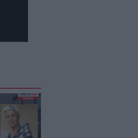
είσαι συνέχεια στο κινητό
ΙΣΤΟΡΙΑ
22:34
Γιατί δεν υπήρξαν ποτέ
μικροσκοπικοί δεινόσαυροι – Η
άγνωστη μάχη επιβίωσης που
έκρινε το μέγεθος
ΦΥΣΙΚΗ ΚΑΤΑΣΤΑΣΗ
22:30
Κόψτε την αμέσως: H συνήθεια
που αποδυναμώνει το σπέρμα
και σας ρίχνει την απόδοση πριν
την συνεύρεση
ΘΡΗΣΚΕΙΑ
22:30
Το ήξερες; – Γιατί χτυπούν
διαφορετικά οι καμπάνες σε
γάμο, κηδεία και μεγάλη γιορτή