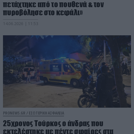
πετάχτηκε από το πουθενά & τον
πυροβόλησε στο κεφάλι»
14.06.2026 | 11:53
PRONEWS.GR /
ΕΣΩΤΕΡΙΚΗ ΑΣΦΑΛΕΙΑ
25χρονος Τούρκος ο άνδρας που
εκτελέστηκε με πέντε σφαίρες στα