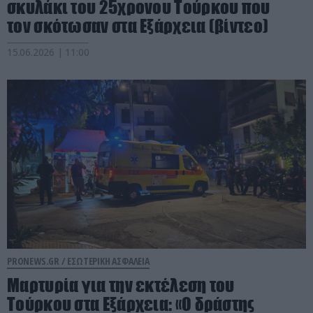
σκυλάκι του 25χρονου Τούρκου που
τον σκότωσαν στα Εξάρχεια (βίντεο)
15.06.2026 | 11:00
PRONEWS.GR /
ΕΣΩΤΕΡΙΚΗ ΑΣΦΑΛΕΙΑ
Μαρτυρία για την εκτέλεση του
Τούρκου στα Εξάρχεια: «Ο δράστης