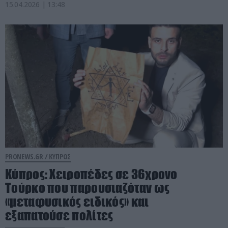
15.04.2026 | 13:48
PRONEWS.GR /
ΚΥΠΡΟΣ
Κύπρος: Χειροπέδες σε 36χρονο
Τούρκο που παρουσιαζόταν ως
«μεταφυσικός ειδικός» και
εξαπατούσε πολίτες