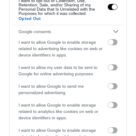
ένταλμα σύλληψης
I want to opt-out of Collection, Use,
Retention, Sale, and/or Sharing of my
Personal Data that Is Unrelated with the
12.05.2026 | 11:51
Purposes for which it was collected.
Opted Out
Google consents
I want to allow Google to enable storage
related to advertising like cookies on web or
device identifiers in apps.
I want to allow my user data to be sent to
Google for online advertising purposes.
I want to allow Google to send me
personalized advertising.
PRONEWS.GR /
ΕΣΩΤΕΡΙΚΗ ΑΣΦΑΛΕΙΑ
I want to allow Google to enable storage
Θεσσαλονίκη: Συνελήφθη Τούρκος
related to analytics like cookies on web or
device identifiers in apps.
που πυροβόλησε 28χρονο ομοεθνή
του
I want to allow Google to enable storage