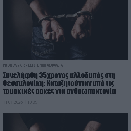
PRONEWS.GR /
ΕΣΩΤΕΡΙΚΗ ΑΣΦΑΛΕΙΑ
Συνελήφθη 35χρονος αλλοδαπός στη
Θεσσαλονίκη: Καταζητούνταν από τις
τουρκικές αρχές για ανθρωποκτονία
11.01.2026 | 10:39