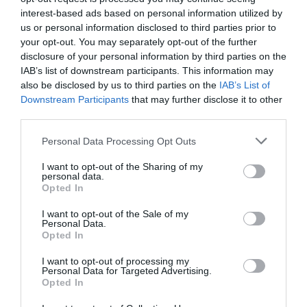
interest-based ads based on personal information utilized by
21.05.2026 | 14:10
us or personal information disclosed to third parties prior to
your opt-out. You may separately opt-out of the further
disclosure of your personal information by third parties on the
IAB’s list of downstream participants. This information may
also be disclosed by us to third parties on the
IAB’s List of
Downstream Participants
that may further disclose it to other
third parties.
Please note that this website/app uses one or more Google
Personal Data Processing Opt Outs
services and may gather and store information including but
not limited to your visit or usage behaviour. You may click to
I want to opt-out of the Sharing of my
personal data.
grant or deny consent to Google and its third-party tags to
Opted In
use your data for below specified purposes in below Google
consent section.
I want to opt-out of the Sale of my
Personal Data.
PRONEWS.GR /
ΕΣΩΤΕΡΙΚΗ ΑΣΦΑΛΕΙΑ
Opted In
Χειροπέδες σε 27χρονο Τούρκο
I want to opt-out of processing my
διακινητή ναρκωτικών στη
Personal Data for Targeted Advertising.
Opted In
Θεσσαλονίκη: Είχε εκδοθεί διεθνές