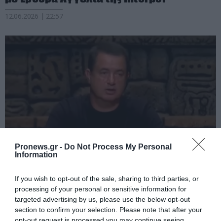
12.06.2026 | 22:57
Pronews.gr -
Do Not Process My Personal
Information
PRONEWS.GR /
ΤΗΛΕΟΡΑΣΗ
Ο Α.Ιλιτζαλί έστειλε εξώδικο για να
If you wish to opt-out of the sale, sharing to third parties, or
processing of your personal or sensitive information for
«φιμώσει» τον Γ.Μαλλιαρό: «Σταμάτα
targeted advertising by us, please use the below opt-out
να μιλάς για τον τραυματισμό του
section to confirm your selection. Please note that after your
Σ.Φλώρου»
opt-out request is processed you may continue seeing