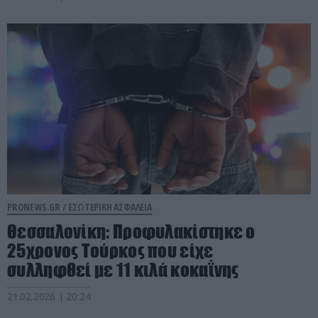
PRONEWS.GR /
ΕΣΩΤΕΡΙΚΗ ΑΣΦΑΛΕΙΑ
Θεσσαλονίκη: Προφυλακίστηκε ο
25χρονος Τούρκος που είχε
συλληφθεί με 11 κιλά κοκαΐνης
21.02.2026 | 20:24