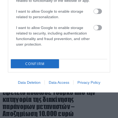
related to functionality of the website or app.
07.05.2026 | 13:57
I want to allow Google to enable storage
related to personalization.
I want to allow Google to enable storage
related to security, including authentication
functionality and fraud prevention, and other
user protection.
CONFIRM
Data Deletion
Data Access
Privacy Policy
PRONEWS.GR /
ΕΣΩΤΕΡΙΚΗ ΑΣΦΑΛΕΙΑ
Εφετείο αθώωσε Τούρκο από την
κατηγορία της διακίνησης
παράνομων μεταναστών –
Αποζημίωση 10.000 ευρώ