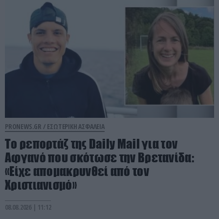
PRONEWS.GR /
ΕΣΩΤΕΡΙΚΗ ΑΣΦΑΛΕΙΑ
Το ρεπορτάζ της Daily Mail για τον
Αφγανό που σκότωσε την Βρετανίδα:
«Είχε απομακρυνθεί από τον
Χριστιανισμό»
08.08.2026 | 11:12