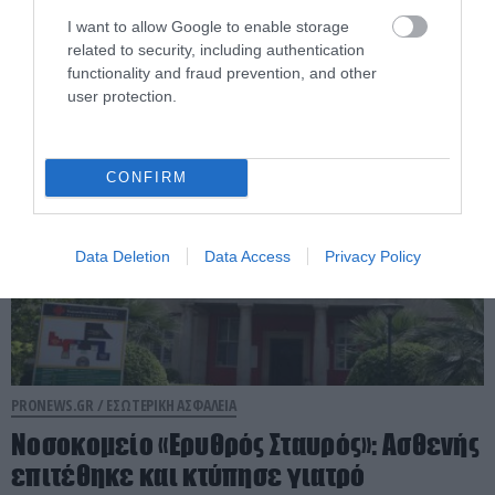
Συμμετείχε σε εκβιασμούς &
I want to allow Google to enable storage
ξυλοδαρμούς
related to security, including authentication
functionality and fraud prevention, and other
08.08.2026 | 13:46
user protection.
CONFIRM
Data Deletion
Data Access
Privacy Policy
PRONEWS.GR /
ΕΣΩΤΕΡΙΚΗ ΑΣΦΑΛΕΙΑ
Νοσοκομείο «Ερυθρός Σταυρός»: Ασθενής
επιτέθηκε και κτύπησε γιατρό