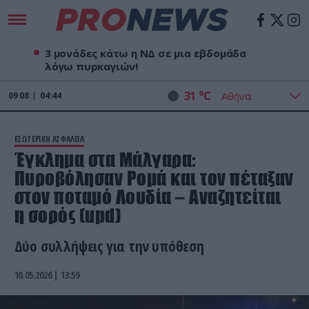
3 μονάδες κάτω η ΝΔ σε μια εβδομάδα
λόγω πυρκαγιών!
o
31
C
09
08
04:44
ΕΣΩΤΕΡΙΚΗ ΑΣΦΑΛΕΙΑ
Έγκλημα στα Μάλγαρα:
Πυροβόλησαν Ρομά και τον πέταξαν
στον ποταμό Λουδία – Αναζητείται
η σορός (upd)
Δύο συλλήψεις για την υπόθεση
10.05.2026 | 13:59