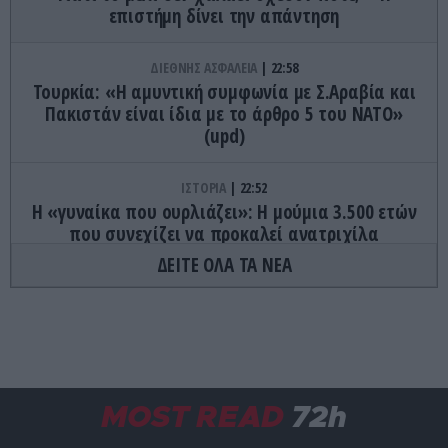
επιστήμη δίνει την απάντηση
ΔΙΕΘΝΗΣ ΑΣΦΑΛΕΙΑ
22:58
Τουρκία: «Η αμυντική συμφωνία με Σ.Αραβία και
Πακιστάν είναι ίδια με το άρθρο 5 του ΝΑΤΟ»
(upd)
ΙΣΤΟΡΙΑ
22:52
Η «γυναίκα που ουρλιάζει»: Η μούμια 3.500 ετών
που συνεχίζει να προκαλεί ανατριχίλα
ΔΕΙΤΕ ΟΛΑ ΤΑ ΝΕΑ
ΚΟΣΜΟΣ
22:44
Πήγε για κάμπινγκ και έχασε προσωρινά την ακοή
του – Όταν το «τραγούδι» των τζιτζικιών γίνεται
επικίνδυνο
AUTO - MOTO
22:40
MOST READ
72h
Δεν είναι μόνο θέμα σχεδιασμού: Να γιατί τα