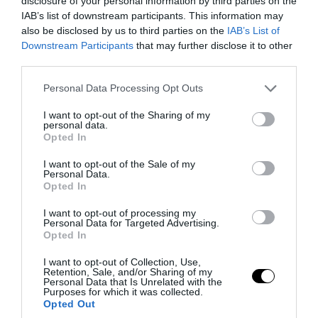
disclosure of your personal information by third parties on the
η σορός που εντοπίστηκε σε σπηλιά – Σε
IAB’s list of downstream participants. This information may
πτώση οφείλεται ο θάνατός της
also be disclosed by us to third parties on the
IAB’s List of
Downstream Participants
that may further disclose it to other
08.08.2026 | 15:17
third parties.
Please note that this website/app uses one or more Google
Personal Data Processing Opt Outs
services and may gather and store information including but
not limited to your visit or usage behaviour. You may click to
I want to opt-out of the Sharing of my
personal data.
grant or deny consent to Google and its third-party tags to
Opted In
use your data for below specified purposes in below Google
consent section.
I want to opt-out of the Sale of my
Personal Data.
Opted In
I want to opt-out of processing my
Personal Data for Targeted Advertising.
Opted In
PRONEWS.GR /
ΕΣΩΤΕΡΙΚΗ ΑΣΦΑΛΕΙΑ
I want to opt-out of Collection, Use,
Retention, Sale, and/or Sharing of my
Λευκάδα: Χειροπέδες σε 58χρονο
Personal Data that Is Unrelated with the
Purposes for which it was collected.
Γερμανό μετά από καταγγελία της
Opted Out