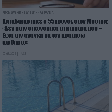
PRONEWS.GR /
ΕΣΩΤΕΡΙΚΗ ΑΣΦΑΛΕΙΑ
Καταδικάστηκε ο 55χρονος στον Μυστρα:
«Δεν ήταν οικονομικά τα κίνητρά μου –
Είχα την ανάγκη να τον κρατήσω
άφθαρτο»
07.08.2026 | 14:35