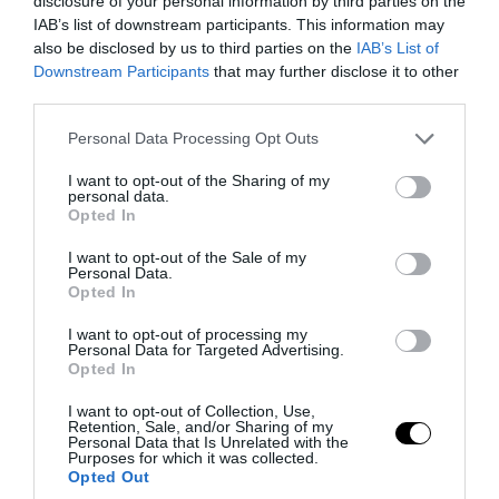
«βουτιά» από τον 5ο όροφο
disclosure of your personal information by third parties on the
IAB’s list of downstream participants. This information may
πολυκατοικίας
also be disclosed by us to third parties on the
IAB’s List of
Downstream Participants
that may further disclose it to other
07.08.2026 | 09:24
third parties.
Please note that this website/app uses one or more Google
Personal Data Processing Opt Outs
services and may gather and store information including but
not limited to your visit or usage behaviour. You may click to
I want to opt-out of the Sharing of my
personal data.
grant or deny consent to Google and its third-party tags to
Opted In
use your data for below specified purposes in below Google
consent section.
I want to opt-out of the Sale of my
Personal Data.
Opted In
I want to opt-out of processing my
Personal Data for Targeted Advertising.
Opted In
PRONEWS.GR /
ΕΣΩΤΕΡΙΚΗ ΑΣΦΑΛΕΙΑ
I want to opt-out of Collection, Use,
Retention, Sale, and/or Sharing of my
Ο χρηματοδότης «θείος» και οι δεσμίδες
Personal Data that Is Unrelated with the
Purposes for which it was collected.
μετρητών: Νέες αποκαλύψεις για τον
Opted Out