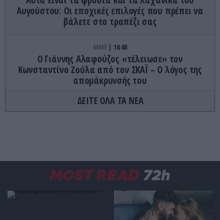
Αυγούστου: Οι εποχικές επιλογές που πρέπει να
βάλετε στο τραπέζι σας
ΜΜΕ
16:48
Ο Γιάννης Αλαφούζος «τέλειωσε» τον
Κωνσταντίνο Ζούλα από τον ΣΚΑΪ – Ο λόγος της
απομάκρυνσής του
ΔΕΙΤΕ ΟΛΑ ΤΑ ΝΕΑ
ΠΑΡΑΣΚΗΝΙΟ
16:42
«Θα τον ανατινάξω με τέσσερις βόμβες» –
Αποκαλύψεις του FBI για απειλές θανάτου κατά
του Λιονέλ Μέσι στο Μουντιάλ
ΕΣΩΤΕΡΙΚΗ ΑΣΦΑΛΕΙΑ
16:41
MOST READ
72h
Χειροπέδες σε 35χρονο στο Μαρούσι: Μαζί με δύο
άλλα άτομα «έσπρωχνε» ναρκωτικά σε προαύλιο
σχολείου (φωτο)