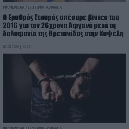
PRONEWS.GR /
ΕΣΩΤΕΡΙΚΗ ΑΣΦΑΛΕΙΑ
Ο Ερυθρός Σταυρός απέσυρε βίντεο του
2016 για τον 26χρονο Αφγανό μετά τη
δολοφονία της Βρετανίδας στην Κυψέλη
07.08.2026 | 12:28
PRONEWS.GR /
ΕΣΩΤΕΡΙΚΗ ΑΣΦΑΛΕΙΑ