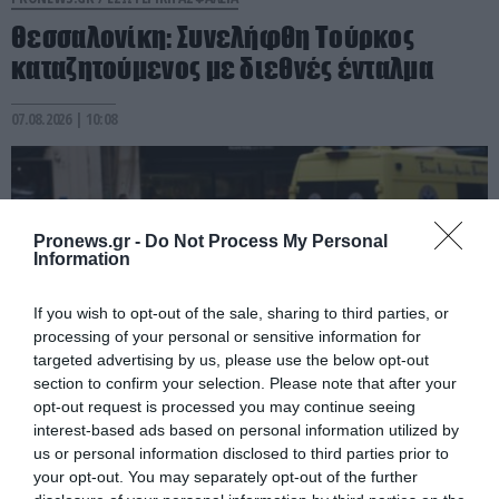
Θεσσαλονίκη: Συνελήφθη Τούρκος
καταζητούμενος με διεθνές ένταλμα
07.08.2026 | 10:08
Pronews.gr -
Do Not Process My Personal
Information
If you wish to opt-out of the sale, sharing to third parties, or
processing of your personal or sensitive information for
targeted advertising by us, please use the below opt-out
section to confirm your selection. Please note that after your
opt-out request is processed you may continue seeing
interest-based ads based on personal information utilized by
PRONEWS.GR /
ΕΣΩΤΕΡΙΚΗ ΑΣΦΑΛΕΙΑ
us or personal information disclosed to third parties prior to
Νεκρή 53χρονη στο Γουδί: Έκανε
your opt-out. You may separately opt-out of the further