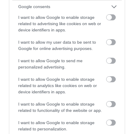
Αφγανό δολοφόνο της 38χρονης
Google consents
Βρετανίδας
I want to allow Google to enable storage
07.08.2026 | 07:38
related to advertising like cookies on web or
device identifiers in apps.
I want to allow my user data to be sent to
Google for online advertising purposes.
I want to allow Google to send me
personalized advertising.
I want to allow Google to enable storage
related to analytics like cookies on web or
device identifiers in apps.
I want to allow Google to enable storage
PRONEWS.GR /
ΕΣΩΤΕΡΙΚΗ ΑΣΦΑΛΕΙΑ
related to functionality of the website or app.
Υπόθεση Marfin: Στην Εισαγγελία από τη
I want to allow Google to enable storage
ΓΑΔΑ οδηγείται η 46χρονη – Aρνείται τις
related to personalization.