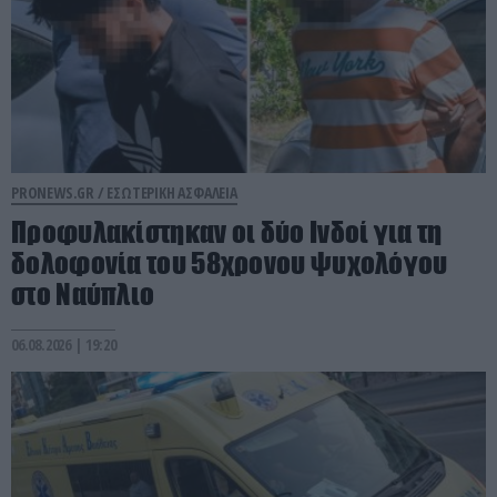
PRONEWS.GR /
ΕΣΩΤΕΡΙΚΗ ΑΣΦΑΛΕΙΑ
Προφυλακίστηκαν οι δύο Ινδοί για τη
δολοφονία του 58χρονου ψυχολόγου
στο Ναύπλιο
06.08.2026 | 19:20