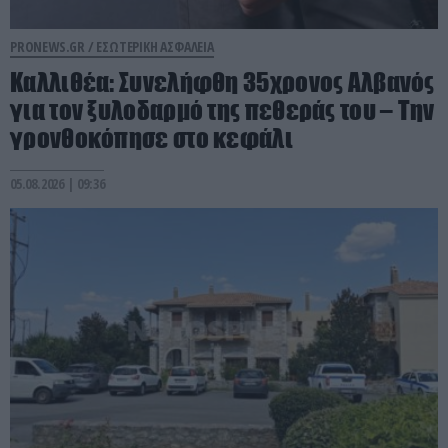
PRONEWS.GR /
ΕΣΩΤΕΡΙΚΗ ΑΣΦΑΛΕΙΑ
Καλλιθέα: Συνελήφθη 35χρονος Αλβανός
για τον ξυλοδαρμό της πεθεράς του – Την
γρονθοκόπησε στο κεφάλι
05.08.2026 | 09:36