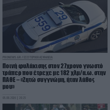
PRONEWS.GR /
ΕΣΩΤΕΡΙΚΗ ΑΣΦΑΛΕΙΑ
Ποινή φυλάκισης στον 27χρονο γνωστό
τράπερ που έτρεχε με 182 χλμ/α.ω. στην
ΠΑΘΕ – «Ζητώ συγγνώμη, ήταν λάθος
μου»
05.08.2026 | 20:25