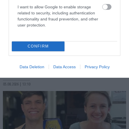
I want to allow Google to enable storage
related to security, including authentication
functionality and fraud prevention, and other
user protection.
PRONEWS.GR /
ΕΣΩΤΕΡΙΚΗ ΑΣΦΑΛΕΙΑ
CONFIRM
Εγκληματική ενέργεια ο θάνατος του
68χρονου στις Σέρρες: Τι έδειξε η
Data Deletion
Data Access
Privacy Policy
ιατροδικαστική εξέταση
05.08.2026 | 13:10