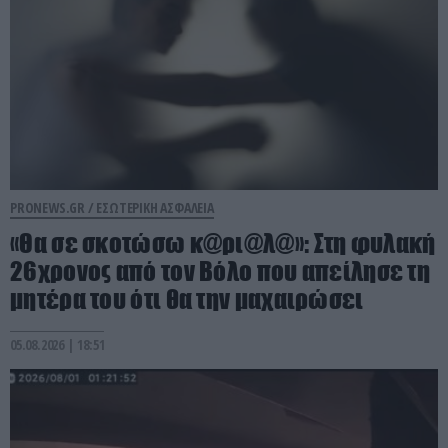
PRONEWS.GR /
ΕΣΩΤΕΡΙΚΗ ΑΣΦΑΛΕΙΑ
«Θα σε σκοτώσω κ@ρι@λ@»: Στη φυλακή
26χρονος από τον Βόλο που απείλησε τη
μητέρα του ότι θα την μαχαιρώσει
05.08.2026 | 18:51