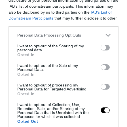
disclosure of your personal information by third parties on the
IAB’s list of downstream participants. This information may
also be disclosed by us to third parties on the
IAB’s List of
Downstream Participants
that may further disclose it to other
third parties.
Please note that this website/app uses one or more Google
Personal Data Processing Opt Outs
services and may gather and store information including but
not limited to your visit or usage behaviour. You may click to
I want to opt-out of the Sharing of my
personal data.
PRONEWS.GR /
ΕΣΩΤΕΡΙΚΗ ΑΣΦΑΛΕΙΑ
grant or deny consent to Google and its third-party tags to
Opted In
use your data for below specified purposes in below Google
Κλοπή μετασχηματιστών στη
consent section.
I want to opt-out of the Sale of my
Θεσσαλονίκη: Προθεσμία για να
Personal Data.
Opted In
απολογηθούν πήραν οι δύο Ρομά – Στο
μισό εκατ. ευρώ η ζημιά
I want to opt-out of processing my
Personal Data for Targeted Advertising.
Opted In
05.08.2026 | 15:20
I want to opt-out of Collection, Use,
Retention, Sale, and/or Sharing of my
Personal Data that Is Unrelated with the
Purposes for which it was collected.
Opted Out