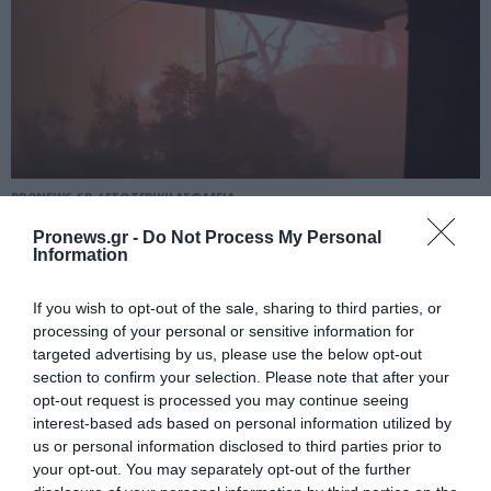
PRONEWS.GR /
ΕΣΩΤΕΡΙΚΗ ΑΣΦΑΛΕΙΑ
Συγκλονιστικά πλάνα: Η στιγμή που
Pronews.gr -
Do Not Process My Personal
Information
άρχισε η πύρινη «κόλαση» στο Πόρτο
Γερμενό και δεν άφησε τίποτα – Δείτε
If you wish to opt-out of the sale, sharing to third parties, or
βίντεο
processing of your personal or sensitive information for
targeted advertising by us, please use the below opt-out
section to confirm your selection. Please note that after your
05.08.2026 | 17:12
opt-out request is processed you may continue seeing
interest-based ads based on personal information utilized by
us or personal information disclosed to third parties prior to
your opt-out. You may separately opt-out of the further