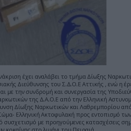
νάκριση έχει αναλάβει το τμήμα Δίωξης Ναρκωτ
ιακής Διεύθυνσης του Σ.Δ.Ο.Ε Αττικής , ενώ η έ
αι με την συνδρομή και συνεργασία της Υποδιε
ρκωτικών της Δ.Α.Ο.Ε από την Ελληνική Αστυνομ
θυνση Δίωξης Ναρκωτικών και Λαθρεμπορίου από
 Σώμα- Ελληνική Ακτοφυλακή προς εντοπισμό τω
νό συσχετισμό με προηγούμενες κατασχέσεις ση
 κοκαΐνης στο λιμάνι του Πειραιά.