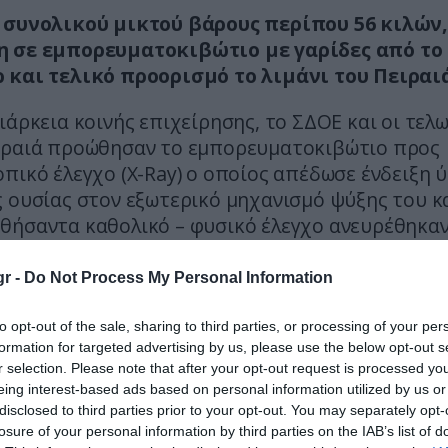
 συνολικού μικτού βάρους περίπου 56 κιλών
 σε εμπορευματοκιβώτιο με γαρίδες από το
 και τελικό προορισμό το λιμάνι του Πειραι
ιάρκεια κοινής επιχείρησης, το ΣΔΟΕ και οι τελ
ιραιά προώθησαν το εμπορευματοκιβώτιο προς
πικό έλεγχο (X-Ray) ο οποίος απέδωσε ένδειξη
 ουσίας στον εξωτερικό μηχανισμό ψύξης του κ
θήσαντα καθολικό – φυσικό έλεγχο ανευρέθηκαν
καν συνολικά πενήντα συσκευασίες κοκαΐνης συ
ρους 55 κιλών και 840 γραμμαρίων, ποσότητα η 
r -
Do Not Process My Personal Information
ηκε.
to opt-out of the sale, sharing to third parties, or processing of your per
αι πως η αξία της κατασχεθείσας κοκαΐνης υπολ
formation for targeted advertising by us, please use the below opt-out s
r selection. Please note that after your opt-out request is processed y
.600.000 ευρώ ενώ με τις κατάλληλες προσμίξεις
eing interest-based ads based on personal information utilized by us or
ης προς διακίνηση ποσότητας, το προσδοκώμεν
disclosed to third parties prior to your opt-out. You may separately opt-
αινε το 3πλάσιο της υπολογιζόμενης αξίας της.
losure of your personal information by third parties on the IAB’s list of