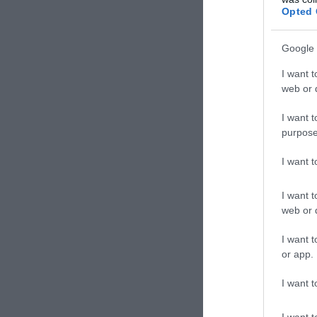
Opted 
Google 
I want t
web or d
I want t
purpose
I want 
I want t
web or d
I want t
or app.
I want t
I want t