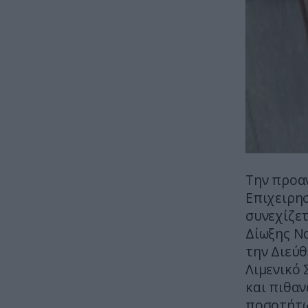
Την προα
Επιχειρησ
συνεχίζετ
Δίωξης Να
την Διεύ
Λιμενικό
και πιθα
ποσοτήτων