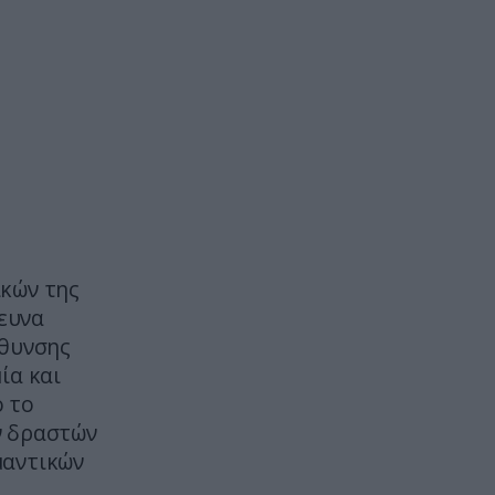
βίντεο με μοτοσικλέτα που
εξαφανίζεται σε δευτερόλεπτα
ΙΣΤΟΡΙΑ
16:15
Η πιο περίεργη αεροπειρατεία
του κόσμου! – Το άλυτο μυστήριο
σε ένα από τα μεγαλύτερα
ανθρωποκυνηγητά των ΗΠΑ
ΔΙΕΘΝΗΣ ΑΣΦΑΛΕΙΑ
16:12
Reuters: «Πυρομαχικά μετέφερε
ικών της
το ουκρανικό Antonov δίπλα στο
ρευνα
οποίο βρέθηκε το drone στη
ύθυνσης
Λειψία»
ία και
 το
ΚΟΣΜΟΣ
16:01
ν δραστών
Πού βρίσκεται το γιγάντιο τείχος
των 12 δισ. δολαρίων και 400
μαντικών
χιλιομέτρων που υψώθηκε