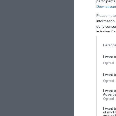
participants
Downstream 
Please note
information 
deny consent
in below Go
Persona
I want t
Opted 
I want t
Opted 
I want 
Advertis
Opted 
I want t
of my P
was col