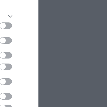
Η παρτίδα μπιλιάρδο που έκανε
Βοσκόπουλο και Διονυσίου να
φύγουν με περιπολικό
ΔΙΑΣΤΗΜΑ
16:55
Το «χτύπημα» της SpaceX στη
Σελήνη – Εντόπισαν το σημείο
από την… σκόνη που σήκωσε
ΠΡΟΣΩΠΑ
16:49
Β.Κυριακίδης: «Δεν πιστεύω στον
Θεό – Είναι δημιούργημα του
ανθρώπου» (βίντεο)
ΔΙΕΘΝΕΣ ΠΟΔΟΣΦΑΙΡΟ
16:46
Επίσημη η «βόμβα» της
Τράμπζονσπορ με Μ.Σαλάχ –
Υπέγραψε για δύο χρόνια