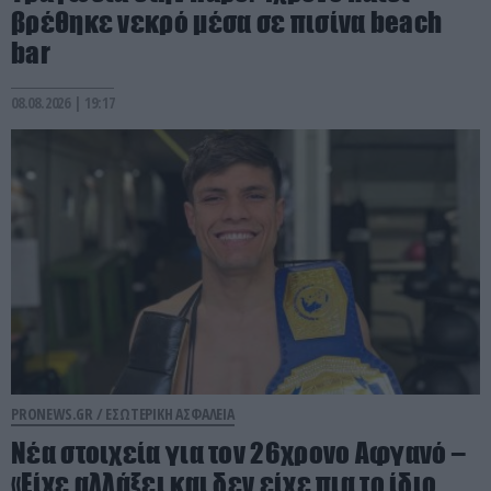
βρέθηκε νεκρό μέσα σε πισίνα beach
bar
08.08.2026 | 19:17
PRONEWS.GR /
ΕΣΩΤΕΡΙΚΗ ΑΣΦΑΛΕΙΑ
Νέα στοιχεία για τον 26χρονο Αφγανό –
«Είχε αλλάξει και δεν είχε πια το ίδιο