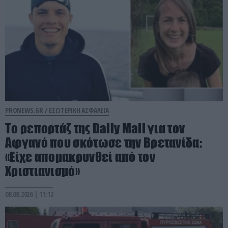
PRONEWS.GR /
ΕΣΩΤΕΡΙΚΗ ΑΣΦΑΛΕΙΑ
Το ρεπορτάζ της Daily Mail για τον
Αφγανό που σκότωσε την Βρετανίδα:
«Είχε απομακρυνθεί από τον
Χριστιανισμό»
08.08.2026 | 11:12