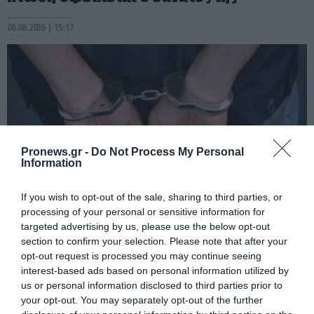
08.08.2026 | 15:17
Pronews.gr -
Do Not Process My Personal
Information
If you wish to opt-out of the sale, sharing to third parties, or
processing of your personal or sensitive information for
PRONEWS.GR /
ΕΣΩΤΕΡΙΚΗ ΑΣΦΑΛΕΙΑ
targeted advertising by us, please use the below opt-out
section to confirm your selection. Please note that after your
Λευκάδα: Χειροπέδες σε 58χρονο
opt-out request is processed you may continue seeing
Γερμανό μετά από καταγγελία της
interest-based ads based on personal information utilized by
us or personal information disclosed to third parties prior to
συντρόφου του για ενδοοικογενειακή
your opt-out. You may separately opt-out of the further
βία