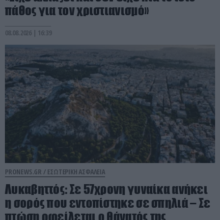
πάθος για τον χριστιανισμό»
08.08.2026 | 16:39
PRONEWS.GR /
ΕΣΩΤΕΡΙΚΗ ΑΣΦΑΛΕΙΑ
Λυκαβηττός: Σε 57χρονη γυναίκα ανήκει
η σορός που εντοπίστηκε σε σπηλιά – Σε
πτώση οφείλεται ο θάνατός της