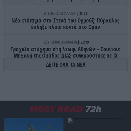
ΔΙΕΘΝΗΣ ΑΣΦΑΛΕΙΑ
23:28
Νέο κτύπημα στα Στενά του Ορμούζ: Πύραυλος
έπληξε πλοίο κοντά στο Ομάν
ΕΣΩΤΕΡΙΚΗ ΑΣΦΑΛΕΙΑ
23:19
Τροχαίο ατύχημα στη λεωφ. Αθηνών – Σουνίου:
Μηχανή της Ομάδας ΔΙΑΣ συγκρούστηκε με ΙΧ
(βίντεο)
ΔΕΙΤΕ ΟΛΑ ΤΑ ΝΕΑ
ΔΙΕΘΝΗΣ ΑΣΦΑΛΕΙΑ
23:15
Ισραηλινές δυνάμεις εισήλθαν σε χωριό του
νότιου Λιβάνου
ΚΑΙΡΟΣ
23:10
MOST READ
72h
Μια «ανάσα» από τους 40°C ο υδράργυρος
σήμερα: Ποιες περιοχές «ψήθηκαν»