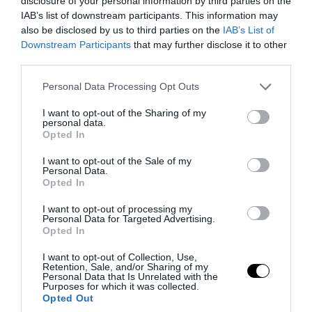
disclosure of your personal information by third parties on the
IAB’s list of downstream participants. This information may
08.08.2026 | 14:22
also be disclosed by us to third parties on the
IAB’s List of
Downstream Participants
that may further disclose it to other
third parties.
Please note that this website/app uses one or more Google
Personal Data Processing Opt Outs
services and may gather and store information including but
not limited to your visit or usage behaviour. You may click to
I want to opt-out of the Sharing of my
personal data.
grant or deny consent to Google and its third-party tags to
Opted In
use your data for below specified purposes in below Google
consent section.
I want to opt-out of the Sale of my
Personal Data.
Opted In
I want to opt-out of processing my
Personal Data for Targeted Advertising.
PRONEWS.GR /
ΕΣΩΤΕΡΙΚΗ ΑΣΦΑΛΕΙΑ
Opted In
Παλαιό Φάληρο: Συνελήφθη 40χρονο
I want to opt-out of Collection, Use,
μέλος της οργάνωσης του «Έντικ» –
Retention, Sale, and/or Sharing of my
Personal Data that Is Unrelated with the
Συμμετείχε σε εκβιασμούς &
Purposes for which it was collected.
Opted Out
ξυλοδαρμούς