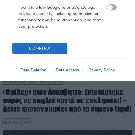
I want to allow Google to enable storage
related to security, including authentication
functionality and fraud prevention, and other
user protection.
CONFIRM
Data Deletion
Data Access
Privacy Policy
PRONEWS.GR /
ΕΣΩΤΕΡΙΚΗ ΑΣΦΑΛΕΙΑ
«Θρίλερ» στον Λυκαβηττό: Εντοπίστηκε
σορός σε σπηλιά κοντά σε εκκλησάκι! –
Δείτε φωτογραφίες από το σημείο (upd)
08.08.2026 | 13:27