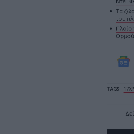
Ντέιβι
Τα ζώα
του π
Πλοίο 
Ορμού
TAGS:
17Χ
Δε