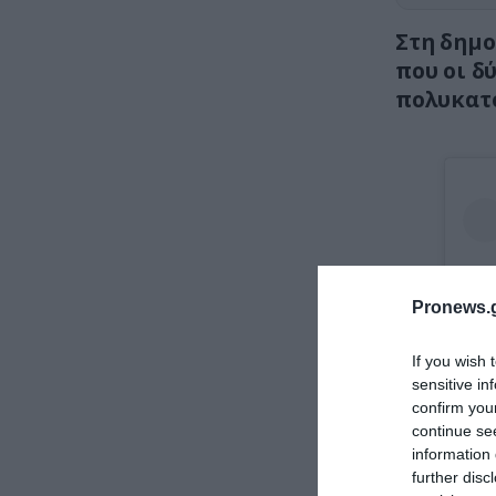
Στη δημο
που οι δ
πολυκατο
Pronews.g
If you wish 
sensitive in
confirm you
continue se
information 
further disc