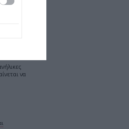
ρτα και
χωρίς ρεύμα (βίντεο)
 της
ΤΟΥΡΚΙΑ
13:58
Σε «αναμμένα κάρβουνα» η
Τουρκία: Περιορίζει την κίνηση
χεια στο
πλοίων από την Μαύρη Θάλασσα
GOOD LIFE
13:55
Γιατί τα περισσότερα δημόσια
ανήλικες
κτίρια έχουν σκάλες στην είσοδο
αίνεται να
PROVOCATEUR
13:47
Αυτός είναι ο παράγοντας της ΑΕΚ
που φεύγει από την Ένωση και
«μετακομίζει» στην ΕΛΑΣ του
Αλέξη Τσίπρα
αι
ΕΣΩΤΕΡΙΚΗ ΑΣΦΑΛΕΙΑ
13:46