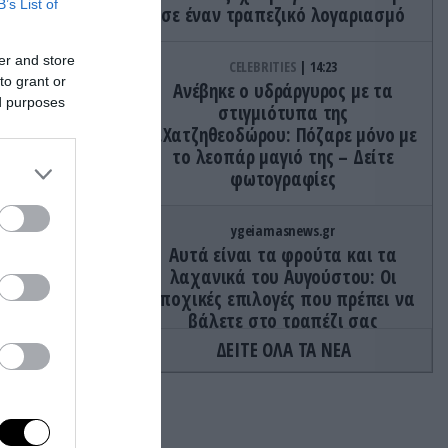
B’s List of
σε έναν τραπεζικό λογαριασμό
er and store
CELEBRITIES
14:23
to grant or
Ανέβηκε ο υδράργυρος με τα
ed purposes
στιγμιότυπα της
Β.Χατζηθεοδώρου: Πόζαρε μόνο με
το λεοπάρ μαγιό της – Δείτε
φωτογραφίες
ygeiamasnews.gr
Αυτά είναι τα φρούτα και τα
λαχανικά του Αυγούστου: Οι
εποχικές επιλογές που πρέπει να
βάλετε στο τραπέζι σας
ΔΕΙΤΕ ΟΛΑ ΤΑ ΝΕΑ
ΕΣΩΤΕΡΙΚΗ ΑΣΦΑΛΕΙΑ
14:22
ραφείου
Λευκάδα: Χειροπέδες σε 58χρονο
Γερμανό μετά από καταγγελία της
συντρόφου του για