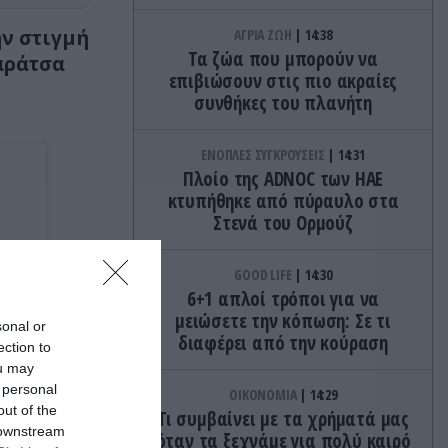
ην στιγμή
ΑΓΡΙΑ ΖΩΗ
14:38
Τα ζώα που μπορούν να
ταράτσα
επιβιώσουν στις πιο ακραίες
συνθήκες του πλανήτη
ΕΝΟΠΛΕΣ ΣΥΓΚΡΟΥΣΕΙΣ
14:31
Πλοίο της ADNOC των ΗΑΕ
κτυπήθηκε από πύραυλο στα
Στενά του Ορμούζ
GOOD LIFE
14:30
6+1 απλοί τρόποι για να
μειώσετε την κόπωση: Σε τι
sonal or
διαφέρει από την κούραση
ection to
ou may
 personal
ΟΙΚΟΝΟΜΙΑ
14:29
out of the
Τι συμβαίνει με τα χρήματά μας
 downstream
όταν τα ξεχνάμε για πολύ καιρό