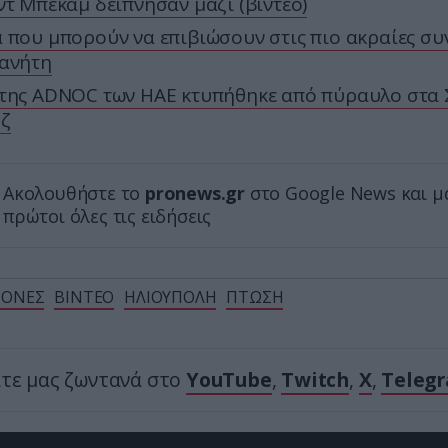
ντ Μπέκαμ δείπνησαν μαζί (βίντεο)
 που μπορούν να επιβιώσουν στις πιο ακραίες συ
λανήτη
της ADNOC των ΗΑΕ κτυπήθηκε από πύραυλο στα 
ζ
Ακολουθήστε το
pronews.gr
στο Google News και μ
πρώτοι όλες τις ειδήσεις
ΡΟΝΕΣ
ΒΙΝΤΕΟ
ΗΛΙΟΥΠΟΛΗ
ΠΤΩΣΗ
ίτε μας ζωντανά στο
YouTube
,
Twitch
,
X
,
Teleg