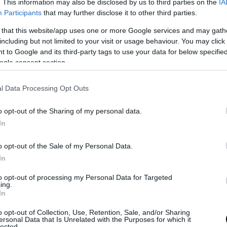
. This information may also be disclosed by us to third parties on the
IA
Participants
that may further disclose it to other third parties.
ε αυτή τη δημοσίευση στο Instagram.
 that this website/app uses one or more Google services and may gath
including but not limited to your visit or usage behaviour. You may click 
 to Google and its third-party tags to use your data for below specifi
ogle consent section.
l Data Processing Opt Outs
o opt-out of the Sharing of my personal data.
In
o opt-out of the Sale of my Personal Data.
Η δημοσίευση κοινοποιήθηκε από το χρήστη pronews.gr (@pronews.gr)
In
to opt-out of processing my Personal Data for Targeted
ing.
In
ο προέρχεται από κάμερα ασφαλείας εντός του γ
 που τις βρήκε και περιλαμβάνει ήχο.
o opt-out of Collection, Use, Retention, Sale, and/or Sharing
ersonal Data that Is Unrelated with the Purposes for which it
lected.