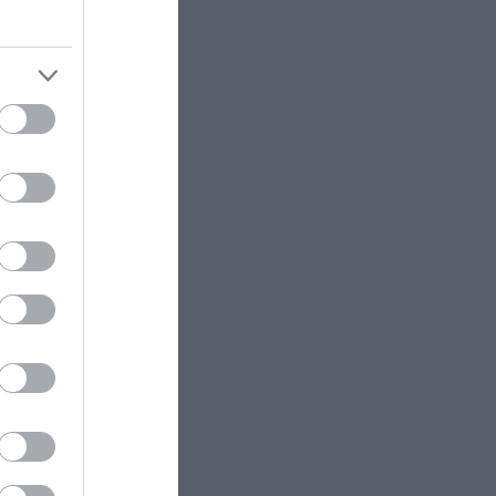
σηκωθεί,
ενδοοικογενειακή βία
 έπεσαν
ό του και
ΕΝΟΠΛΕΣ ΣΥΓΚΡΟΥΣΕΙΣ
14:14
Οι ΗΠΑ εκτόξευσαν πάνω από
1.300 βαλλιστικούς πυραύλους
εναντίον του Ιράν κατά την
 το
διάρκεια του πολέμου
ωμα»
, είπε
ΚΟΣΜΟΣ
14:11
Eγκληματική σπατάλη 3.400
οσπάθησε
τόνων σκευασμάτων στη
κοπέλας,
Βρετανία – Φάρμακα αξίας 480
εκατ. λιρών κατέληξαν στα
σκουπίδια
 έβλεπε
είπε στη
ΚΟΣΜΟΣ
14:04
O τυφώνας Dolphin «σαρώνει»
την Ιαπωνία: Τουλάχιστον έξι
 στην
τραυματίες – Χιλιάδες κτίρια