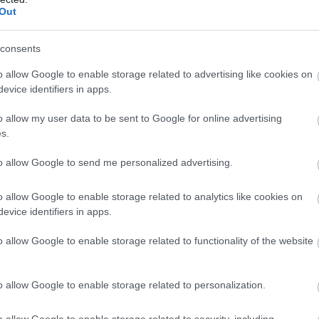
ς εργάζεται, όταν ακούει κραυγές και λίγο πριν 
Out
 ένας δυνατός θόρυβος, καθώς εκείνη τη στιγμή
πέλες. Εκείνος σηκώνεται να δει από το παράθυρ
consents
 αντικρίζει σπεύδει έξω να τις βοηθήσει.
o allow Google to enable storage related to advertising like cookies on
evice identifiers in apps.
άτι κραυγές και ένα δυνατό μπαμ. Γυρνώντας
ίδα έξω από το γραφείο δύο κοπέλες στο πάτ
o allow my user data to be sent to Google for online advertising
s.
to allow Google to send me personalized advertising.
κορίτσι ανέπνεε. Μια κυρία κατέβηκε και πρ
ηθήσει, ενώ κατέβηκε και ο αδελφός της μιας 
o allow Google to enable storage related to analytics like cookies on
 έπαθε σοκ όταν την είδε»
, πρόσθεσε ο άνδρας.
evice identifiers in apps.
ός έπαθε σοκ, δεν μπορούσε να πιστέψει ότι
o allow Google to enable storage related to functionality of the website
φή του. Έκανε σαν να ανέπνεε πολύ βαθιά»
, 
για την τραγωδία.
o allow Google to enable storage related to personalization.
ε πληροφορίες, οι δύο 17χρονες ανέβηκαν μαζί
o allow Google to enable storage related to security, including