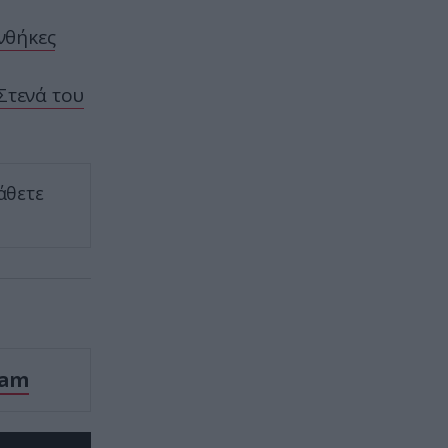
Παλαιό Φάληρο: Συνελήφθη
40χρονο μέλος της οργάνωσης
νθήκες
του «Έντικ» – Συμμετείχε σε
εκβιασμούς & ξυλοδαρμούς
Στενά του
ΕΣΩΤΕΡΙΚΗ ΑΣΦΑΛΕΙΑ
13:36
Νοσοκομείο «Ερυθρός Σταυρός»:
Ασθενής επιτέθηκε και κτύπησε
γιατρό
άθετε
13:30
Θα πούμε το «ψωμί ψωμάκι»
κυριολεκτικά: Οι δύο παράγοντες
που αύξησαν απότομα την τιμή
σε βασικά προϊόντα
ram
ΙΣΤΟΡΙΑ
13:30
Kaz II: H μυστήρια υπόθεση της
εξαφάνισης του τριμελούς