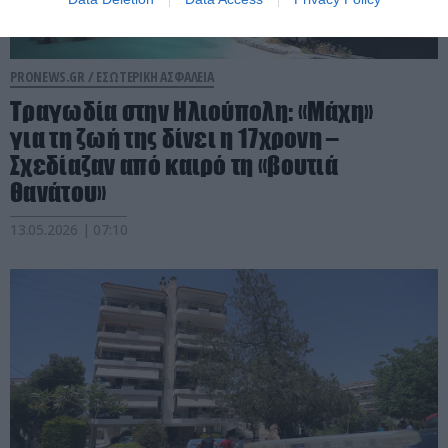
PRONEWS.GR /
ΕΣΩΤΕΡΙΚΗ ΑΣΦΑΛΕΙΑ
Τραγωδία στην Ηλιούπολη: «Μάχη»
για τη ζωή της δίνει η 17χρονη –
Σχεδίαζαν από καιρό τη «βουτιά
θανάτου»
13.05.2026 | 07:10