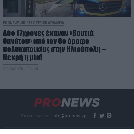
PRONEWS.GR /
ΕΣΩΤΕΡΙΚΗ ΑΣΦΑΛΕΙΑ
Δύο 17χρονες έκαναν «βουτιά
θανάτου» από τον 6ο όροφο
πολυκατοικίας στην Ηλιούπολη –
Νεκρή η μία!
12.05.2026 | 12:53
Επικοινωνία: