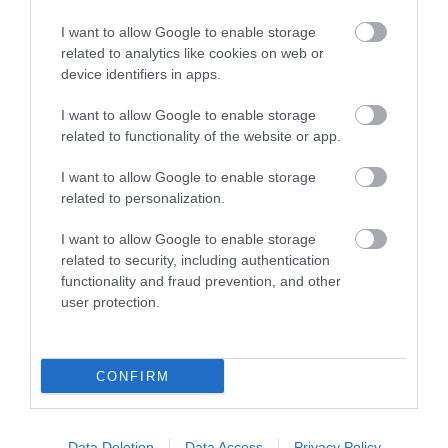
I want to allow Google to enable storage
related to analytics like cookies on web or
PRONEWS.GR /
ΚΟΙΝΩΝΙΑ
device identifiers in apps.
Ηλιούπολη: Με βαριές
κρανιοεγκεφαλικές κακώσεις και
I want to allow Google to enable storage
related to functionality of the website or app.
πολλαπλά κατάγματα η 17χρονη που
έπεσε από την ταράτσα
I want to allow Google to enable storage
related to personalization.
13.05.2026 | 14:31
I want to allow Google to enable storage
related to security, including authentication
functionality and fraud prevention, and other
user protection.
CONFIRM
Data Deletion
Data Access
Privacy Policy