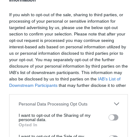
PRONEWS.GR /
ΕΣΩΤΕΡΙΚΗ ΑΣΦΑΛΕΙΑ
If you wish to opt-out of the sale, sharing to third parties, or
Ο καθηγητής των κοριτσιών από την
processing of your personal or sensitive information for
Ηλιούπολη απάντησε για το αν είχαν
targeted advertising by us, please use the below opt-out
section to confirm your selection. Please note that after your
δείξει σημάδια πριν την πτώση τους
opt-out request is processed you may continue seeing
(βίντεο)
interest-based ads based on personal information utilized by
us or personal information disclosed to third parties prior to
13.05.2026 | 19:29
your opt-out. You may separately opt-out of the further
disclosure of your personal information by third parties on the
IAB’s list of downstream participants. This information may
also be disclosed by us to third parties on the
IAB’s List of
Downstream Participants
that may further disclose it to other
third parties.
Please note that this website/app uses one or more Google
Personal Data Processing Opt Outs
services and may gather and store information including but
not limited to your visit or usage behaviour. You may click to
I want to opt-out of the Sharing of my
personal data.
grant or deny consent to Google and its third-party tags to
Opted In
use your data for below specified purposes in below Google
consent section.
I want to opt-out of the Sale of my