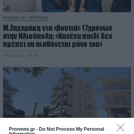
PRONEWS.GR /
ΚΥΒΕΡΝΗΣΗ
Μ.Ζαχαράκη για «βουτιά» 17χρονων
στην Ηλιούπολη: «Κανένα παιδί δεν
πρέπει να αισθάνεται μόνο του»
14.05.2026 | 08:40
Pronews.gr -
Do Not Process My Personal
Information