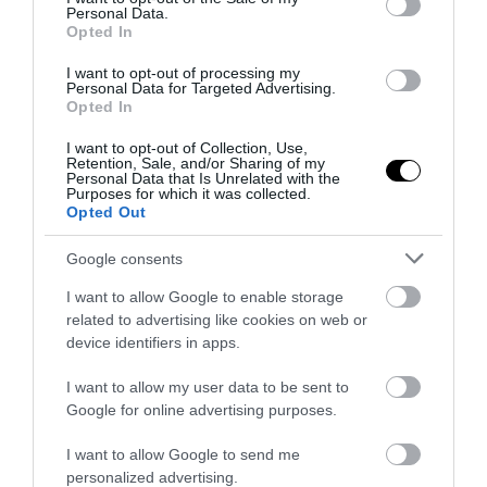
Personal Data.
Opted In
PRONEWS.GR /
ΚΟΙΝΩΝΙΑ
I want to opt-out of processing my
Personal Data for Targeted Advertising.
«Βαρύ» το κλίμα στον δήμο
Opted In
Ηλιούπολης: Kηρύχθηκε τριήμερο
πένθος μετά το τραγικό περιστατικό
I want to opt-out of Collection, Use,
Retention, Sale, and/or Sharing of my
με τις δύο 17χρονες
Personal Data that Is Unrelated with the
Purposes for which it was collected.
Opted Out
13.05.2026 | 16:04
Google consents
I want to allow Google to enable storage
related to advertising like cookies on web or
device identifiers in apps.
I want to allow my user data to be sent to
Google for online advertising purposes.
I want to allow Google to send me
personalized advertising.