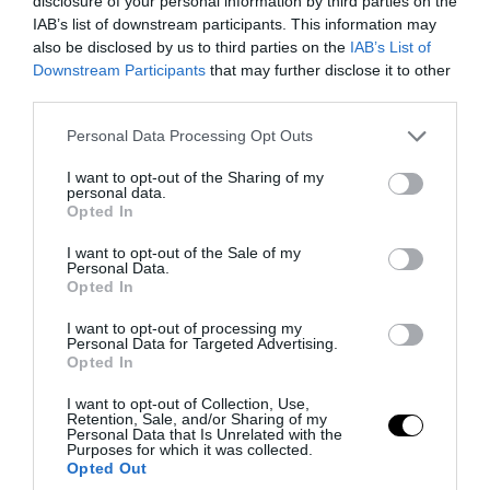
disclosure of your personal information by third parties on the
IAB’s list of downstream participants. This information may
also be disclosed by us to third parties on the
IAB’s List of
Downstream Participants
that may further disclose it to other
third parties.
Please note that this website/app uses one or more Google
Personal Data Processing Opt Outs
services and may gather and store information including but
not limited to your visit or usage behaviour. You may click to
I want to opt-out of the Sharing of my
personal data.
grant or deny consent to Google and its third-party tags to
Opted In
use your data for below specified purposes in below Google
consent section.
I want to opt-out of the Sale of my
Personal Data.
PRONEWS.GR /
ΕΣΩΤΕΡΙΚΗ ΑΣΦΑΛΕΙΑ
Opted In
37χρονος στη Θεσσαλονίκη πήρε
I want to opt-out of processing my
αυτοκίνητο από εταιρεία ενοικίασης και
Personal Data for Targeted Advertising.
Opted In
το έριξε πάνω σε άλλο όχημα
I want to opt-out of Collection, Use,
Retention, Sale, and/or Sharing of my
08.08.2026 | 11:25
Personal Data that Is Unrelated with the
Purposes for which it was collected.
Opted Out