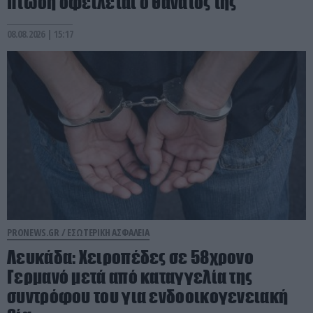
πτώση οφείλεται ο θάνατός της
08.08.2026 | 15:17
PRONEWS.GR /
ΕΣΩΤΕΡΙΚΗ ΑΣΦΑΛΕΙΑ
Λευκάδα: Χειροπέδες σε 58χρονο
Γερμανό μετά από καταγγελία της
συντρόφου του για ενδοοικογενειακή