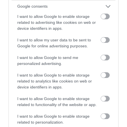
Google consents
I want to allow Google to enable storage
related to advertising like cookies on web or
device identifiers in apps.
I want to allow my user data to be sent to
Google for online advertising purposes.
I want to allow Google to send me
personalized advertising.
PRONEWS.GR /
ΕΣΩΤΕΡΙΚΗ ΑΣΦΑΛΕΙΑ
Το ρεπορτάζ της Daily Mail για τον
I want to allow Google to enable storage
Αφγανό που σκότωσε την Βρετανίδα:
related to analytics like cookies on web or
device identifiers in apps.
«Είχε απομακρυνθεί από τον
Χριστιανισμό»
I want to allow Google to enable storage
related to functionality of the website or app.
08.08.2026 | 11:12
I want to allow Google to enable storage
related to personalization.