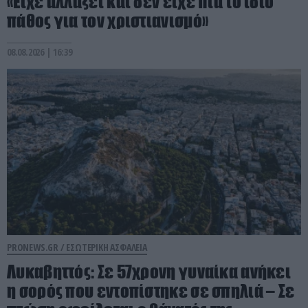
«Είχε αλλάξει και δεν είχε πια το ίδιο
πάθος για τον χριστιανισμό»
08.08.2026 | 16:39
PRONEWS.GR /
ΕΣΩΤΕΡΙΚΗ ΑΣΦΑΛΕΙΑ
Λυκαβηττός: Σε 57χρονη γυναίκα ανήκει
η σορός που εντοπίστηκε σε σπηλιά – Σε