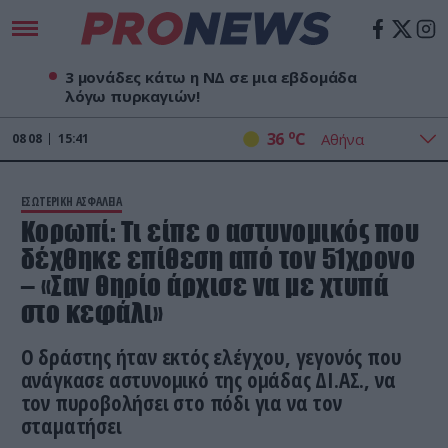
3 μονάδες κάτω η ΝΔ σε μια εβδομάδα
λόγω πυρκαγιών!
o
36
C
08
08
15:41
ΕΣΩΤΕΡΙΚΗ ΑΣΦΑΛΕΙΑ
Κορωπί: Τι είπε ο αστυνομικός που
δέχθηκε επίθεση από τον 51χρονο
– «Σαν θηρίο άρχισε να με χτυπά
στο κεφάλι»
Ο δράστης ήταν εκτός ελέγχου, γεγονός που
ανάγκασε αστυνομικό της ομάδας ΔΙ.ΑΣ., να
τον πυροβολήσει στο πόδι για να τον
σταματήσει