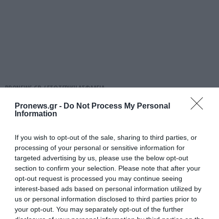
PRONEWS.GR /
ΕΣΩΤΕΡΙΚΗ ΑΣΦΑΛΕΙΑ
Παλαιό Φάληρο: Συνελήφθη 40χρονο
Pronews.gr -
Do Not Process My Personal
Information
μέλος της οργάνωσης του «Έντικ» –
Συμμετείχε σε εκβιασμούς &
If you wish to opt-out of the sale, sharing to third parties, or
ξυλοδαρμούς
processing of your personal or sensitive information for
targeted advertising by us, please use the below opt-out
08.08.2026 | 13:46
section to confirm your selection. Please note that after your
opt-out request is processed you may continue seeing
interest-based ads based on personal information utilized by
us or personal information disclosed to third parties prior to
your opt-out. You may separately opt-out of the further