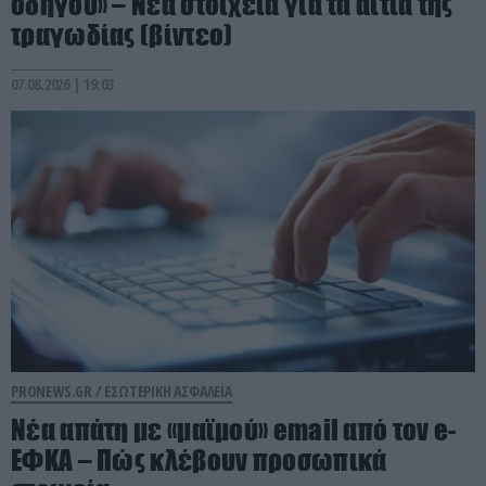
οδηγού» – Νέα στοιχεία για τα αίτια της
τραγωδίας (βίντεο)
07.08.2026 | 19:03
PRONEWS.GR /
ΕΣΩΤΕΡΙΚΗ ΑΣΦΑΛΕΙΑ
Νέα απάτη με «μαϊμού» email από τον e-
ΕΦΚΑ – Πώς κλέβουν προσωπικά