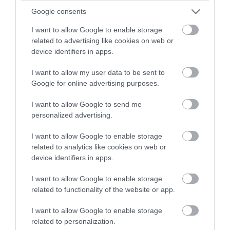
Google consents
I want to allow Google to enable storage
related to advertising like cookies on web or
device identifiers in apps.
PRONEWS.GR /
ΕΣΩΤΕΡΙΚΗ ΑΣΦΑΛΕΙΑ
I want to allow my user data to be sent to
«Θρίλερ» στον Λυκαβηττό: Εντοπίστηκε
Google for online advertising purposes.
σορός σε σπηλιά κοντά σε εκκλησάκι! –
I want to allow Google to send me
Δείτε φωτογραφίες από το σημείο (upd)
personalized advertising.
08.08.2026 | 13:27
I want to allow Google to enable storage
related to analytics like cookies on web or
device identifiers in apps.
I want to allow Google to enable storage
related to functionality of the website or app.
I want to allow Google to enable storage
related to personalization.