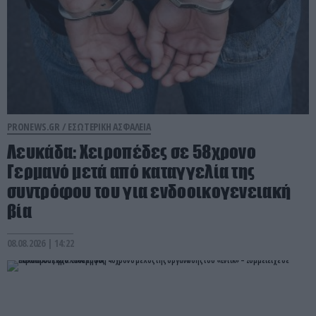
PRONEWS.GR /
ΕΣΩΤΕΡΙΚΗ ΑΣΦΑΛΕΙΑ
Λευκάδα: Χειροπέδες σε 58χρονο
Γερμανό μετά από καταγγελία της
συντρόφου του για ενδοοικογενειακή
βία
08.08.2026 | 14:22