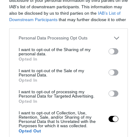
disclosure of your personal information by third parties on the
IAB’s list of downstream participants. This information may
also be disclosed by us to third parties on the
IAB’s List of
Downstream Participants
that may further disclose it to other
third parties.
Please note that this website/app uses one or more Google
Personal Data Processing Opt Outs
services and may gather and store information including but
not limited to your visit or usage behaviour. You may click to
I want to opt-out of the Sharing of my
personal data.
PRONEWS.GR /
ΕΣΩΤΕΡΙΚΗ ΑΣΦΑΛΕΙΑ
grant or deny consent to Google and its third-party tags to
Opted In
use your data for below specified purposes in below Google
Νοσοκομείο «Ερυθρός Σταυρός»: Ασθενής
consent section.
I want to opt-out of the Sale of my
επιτέθηκε και κτύπησε γιατρό
Personal Data.
Opted In
08.08.2026 | 13:36
I want to opt-out of processing my
Personal Data for Targeted Advertising.
Opted In
I want to opt-out of Collection, Use,
Retention, Sale, and/or Sharing of my
Personal Data that Is Unrelated with the
Purposes for which it was collected.
Opted Out