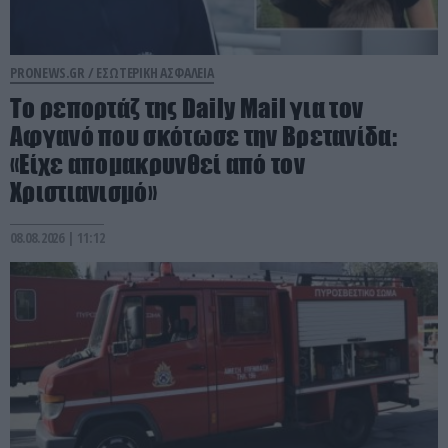
PRONEWS.GR /
ΕΣΩΤΕΡΙΚΗ ΑΣΦΑΛΕΙΑ
Το ρεπορτάζ της Daily Mail για τον
Αφγανό που σκότωσε την Βρετανίδα:
«Είχε απομακρυνθεί από τον
Χριστιανισμό»
08.08.2026 | 11:12