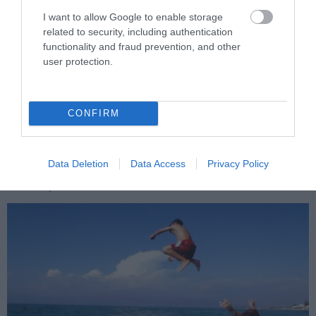
I want to allow Google to enable storage
related to security, including authentication
functionality and fraud prevention, and other
user protection.
PRONEWS.GR /
ΕΣΩΤΕΡΙΚΗ ΑΣΦΑΛΕΙΑ
Αγρίνιο: Συνελήφθη 43χρονος που
οδηγούσε υπό την επήρεια αλκοόλ –
CONFIRM
Βρέθηκε γεμιστήρας με σφαίρες στο
όχημα
Data Deletion
Data Access
Privacy Policy
08.08.2026 | 12:32