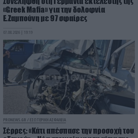
Συνελήφθη στη Γερμανία εκτελεστής της
«Greek Mafia» για την δολοφνία
Ε.Ζαμπούνη με 97 σφαίρες
07.08.2026 | 19:19
PRONEWS.GR /
ΕΣΩΤΕΡΙΚΗ ΑΣΦΑΛΕΙΑ
Σέρρες: «Κάτι απέσπασε την προσοχή του