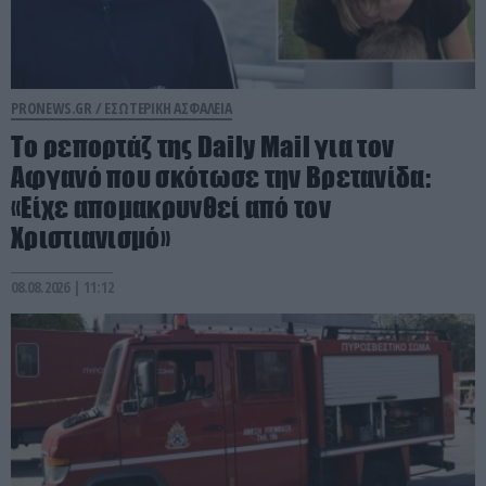
PRONEWS.GR /
ΕΣΩΤΕΡΙΚΗ ΑΣΦΑΛΕΙΑ
Το ρεπορτάζ της Daily Mail για τον
Αφγανό που σκότωσε την Βρετανίδα:
«Είχε απομακρυνθεί από τον
Χριστιανισμό»
08.08.2026 | 11:12