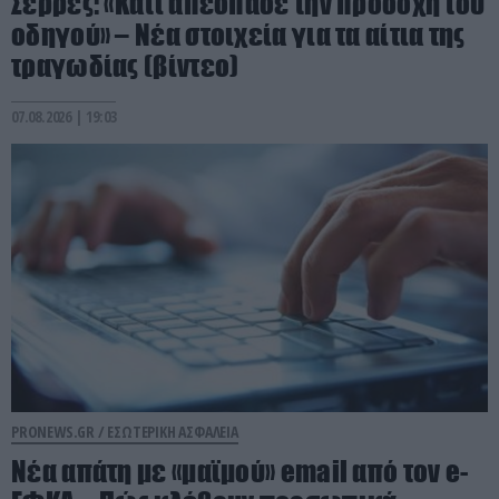
Σέρρες: «Κάτι απέσπασε την προσοχή του
οδηγού» – Νέα στοιχεία για τα αίτια της
τραγωδίας (βίντεο)
07.08.2026 | 19:03
PRONEWS.GR /
ΕΣΩΤΕΡΙΚΗ ΑΣΦΑΛΕΙΑ
Νέα απάτη με «μαϊμού» email από τον e-