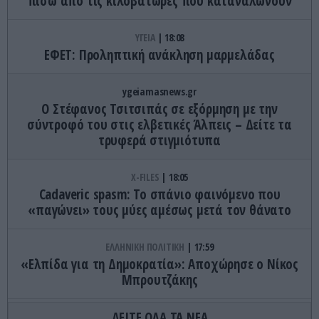
πίσω από τις κιλοβατώρες που καταναλώνουν
ΥΓΕΙΑ
18:08
ΕΦΕΤ: Προληπτική ανάκληση μαρμελάδας
ygeiamasnews.gr
Ο Στέφανος Τσιτσιπάς σε εξόρμηση με την
σύντροφό του στις ελβετικές Άλπεις – Δείτε τα
τρυφερά στιγμιότυπα
X-FILES
18:05
Cadaveric spasm: Το σπάνιο φαινόμενο που
«παγώνει» τους μύες αμέσως μετά τον θάνατο
ΕΛΛΗΝΙΚΗ ΠΟΛΙΤΙΚΗ
17:59
«Ελπίδα για τη Δημοκρατία»: Αποχώρησε ο Νίκος
Μπρουτζάκης
ΔΕΙΤΕ ΟΛΑ ΤΑ ΝΕΑ
ΕΛΛΗΝΙΚΗ ΟΙΚΟΝΟΜΙΑ
17:56