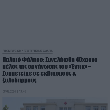
PRONEWS.GR /
ΕΣΩΤΕΡΙΚΗ ΑΣΦΑΛΕΙΑ
Παλαιό Φάληρο: Συνελήφθη 40χρονο
μέλος της οργάνωσης του «Έντικ» –
Συμμετείχε σε εκβιασμούς &
ξυλοδαρμούς
08.08.2026 | 13:46