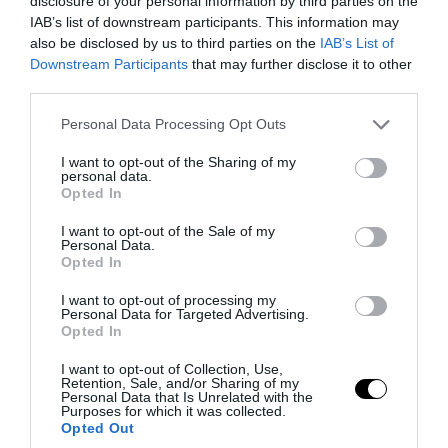
disclosure of your personal information by third parties on the
IAB’s list of downstream participants. This information may
also be disclosed by us to third parties on the
IAB’s List of
Downstream Participants
that may further disclose it to other
third parties.
Please note that this website/app uses one or more Google
Personal Data Processing Opt Outs
services and may gather and store information including but
PRONEWS.GR /
ΕΣΩΤΕΡΙΚΗ ΑΣΦΑΛΕΙΑ
not limited to your visit or usage behaviour. You may click to
I want to opt-out of the Sharing of my
personal data.
«Θρίλερ» στον Λυκαβηττό: Εντοπίστηκε
grant or deny consent to Google and its third-party tags to
Opted In
use your data for below specified purposes in below Google
σορός σε σπηλιά κοντά σε εκκλησάκι! –
consent section.
I want to opt-out of the Sale of my
Δείτε φωτογραφίες από το σημείο (upd)
Personal Data.
Opted In
08.08.2026 | 13:27
I want to opt-out of processing my
Personal Data for Targeted Advertising.
Opted In
I want to opt-out of Collection, Use,
Retention, Sale, and/or Sharing of my
Personal Data that Is Unrelated with the
Purposes for which it was collected.
Opted Out