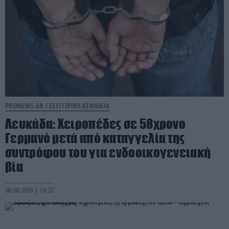
PRONEWS.GR /
ΕΣΩΤΕΡΙΚΗ ΑΣΦΑΛΕΙΑ
Λευκάδα: Χειροπέδες σε 58χρονο
Γερμανό μετά από καταγγελία της
συντρόφου του για ενδοοικογενειακή
βία
08.08.2026 | 14:22