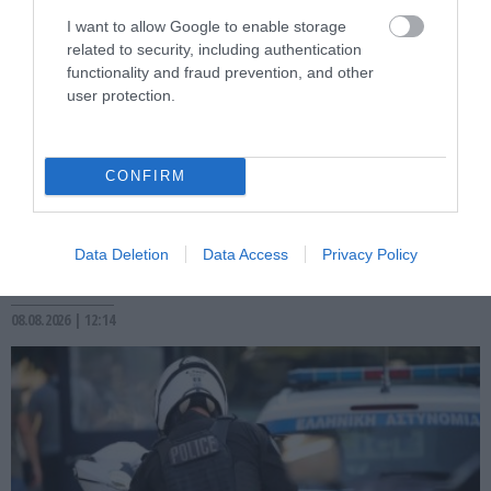
I want to allow Google to enable storage
related to security, including authentication
functionality and fraud prevention, and other
user protection.
PRONEWS.GR /
ΕΣΩΤΕΡΙΚΗ ΑΣΦΑΛΕΙΑ
Από τα χειρότερα γλύτωσε 8χρονος
CONFIRM
Βρετανός: Έκανε βουτιά σε παραλία της
Χαλκιδικής και χτύπησε με το κεφάλι σε
Data Deletion
Data Access
Privacy Policy
βράχο
08.08.2026 | 12:14