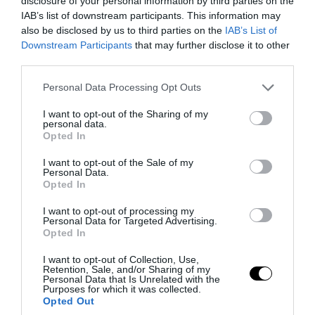
disclosure of your personal information by third parties on the
IAB’s list of downstream participants. This information may
also be disclosed by us to third parties on the
IAB’s List of
Downstream Participants
that may further disclose it to other
third parties.
PRONEWS.GR /
ΕΣΩΤΕΡΙΚΗ ΑΣΦΑΛΕΙΑ
Νάξος: Φωτιά στη Μικρή Βίγλα –
Please note that this website/app uses one or more Google
Personal Data Processing Opt Outs
services and may gather and store information including but
Επιχειρούν επίγειες και εναέριες
not limited to your visit or usage behaviour. You may click to
I want to opt-out of the Sharing of my
δυνάμεις
personal data.
grant or deny consent to Google and its third-party tags to
Opted In
use your data for below specified purposes in below Google
consent section.
08.08.2026 | 20:28
I want to opt-out of the Sale of my
Personal Data.
Opted In
I want to opt-out of processing my
Personal Data for Targeted Advertising.
Opted In
I want to opt-out of Collection, Use,
Retention, Sale, and/or Sharing of my
Personal Data that Is Unrelated with the
Purposes for which it was collected.
Opted Out