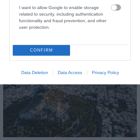
I want to allow Google to enable storage
PRONEWS.GR /
ΕΣΩΤΕΡΙΚΗ ΑΣΦΑΛΕΙΑ
related to security, including authentication
Νέα στοιχεία για τον 26χρονο Αφγανό –
functionality and fraud prevention, and other
user protection.
«Είχε αλλάξει και δεν είχε πια το ίδιο
πάθος για τον χριστιανισμό»
CONFIRM
08.08.2026 | 16:39
Data Deletion
Data Access
Privacy Policy