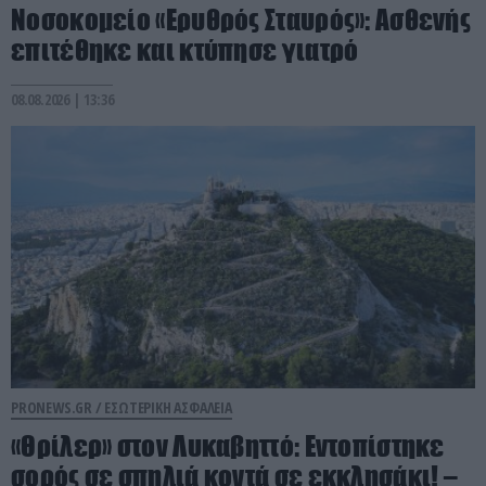
Νοσοκομείο «Ερυθρός Σταυρός»: Ασθενής
επιτέθηκε και κτύπησε γιατρό
08.08.2026 | 13:36
PRONEWS.GR /
ΕΣΩΤΕΡΙΚΗ ΑΣΦΑΛΕΙΑ
«Θρίλερ» στον Λυκαβηττό: Εντοπίστηκε
σορός σε σπηλιά κοντά σε εκκλησάκι! –