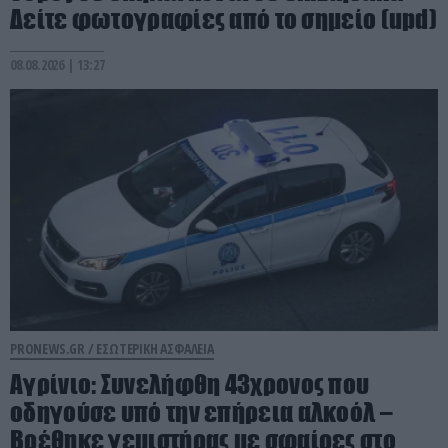
Δείτε φωτογραφίες από το σημείο (upd)
08.08.2026 | 13:27
PRONEWS.GR /
ΕΣΩΤΕΡΙΚΗ ΑΣΦΑΛΕΙΑ
Αγρίνιο: Συνελήφθη 43χρονος που
οδηγούσε υπό την επήρεια αλκοόλ –
Βρέθηκε γεμιστήρας με σφαίρες στο