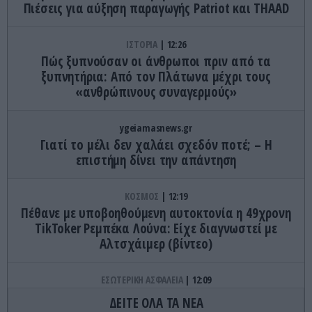
Πιέσεις για αύξηση παραγωγής Patriot και THAAD
ΙΣΤΟΡΙΑ
12:26
Πώς ξυπνούσαν οι άνθρωποι πριν από τα
ξυπνητήρια: Από τον Πλάτωνα μέχρι τους
«ανθρώπινους συναγερμούς»
ygeiamasnews.gr
Γιατί το μέλι δεν χαλάει σχεδόν ποτέ; – Η
επιστήμη δίνει την απάντηση
ΚΟΣΜΟΣ
12:19
Πέθανε με υποβοηθούμενη αυτοκτονία η 49χρονη
TikToker Ρεμπέκα Λούνα: Είχε διαγνωστεί με
Αλτσχάιμερ (βίντεο)
ΕΣΩΤΕΡΙΚΗ ΑΣΦΑΛΕΙΑ
12:09
Ελικόπτερο προσγειώθηκε στο Σαρακήνικο της
ΔΕΙΤΕ ΟΛΑ ΤΑ ΝΕΑ
Μήλου και οι επιβάτες του πήγαν για μπάνιο