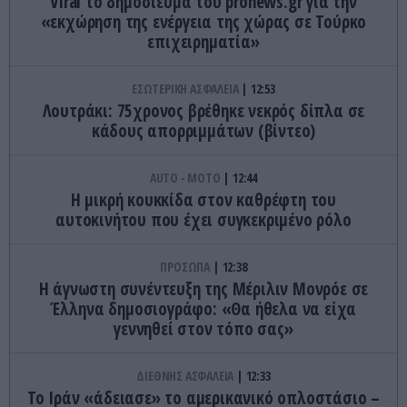
Viral το δημοσίευμα του pronews.gr για την
«εκχώρηση της ενέργεια της χώρας σε Τούρκο
επιχειρηματία»
ΕΣΩΤΕΡΙΚΗ ΑΣΦΑΛΕΙΑ
12:53
Λουτράκι: 75χρονος βρέθηκε νεκρός δίπλα σε
κάδους απορριμμάτων (βίντεο)
AUTO - MOTO
12:44
Η μικρή κουκκίδα στον καθρέφτη του
αυτοκινήτου που έχει συγκεκριμένο ρόλο
ΠΡΟΣΩΠΑ
12:38
Η άγνωστη συνέντευξη της Μέριλιν Μονρόε σε
Έλληνα δημοσιογράφο: «Θα ήθελα να είχα
γεννηθεί στον τόπο σας»
ΔΙΕΘΝΗΣ ΑΣΦΑΛΕΙΑ
12:33
Το Ιράν «άδειασε» το αμερικανικό οπλοστάσιο –