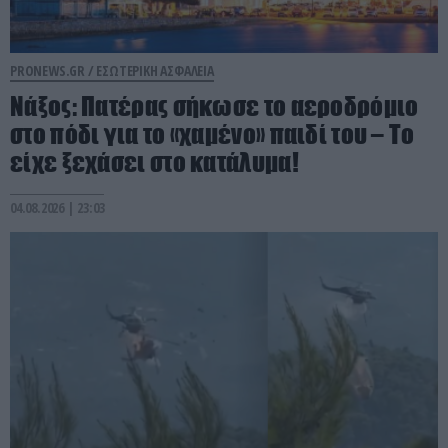
PRONEWS.GR /
ΕΣΩΤΕΡΙΚΗ ΑΣΦΑΛΕΙΑ
Νάξος: Πατέρας σήκωσε το αεροδρόμιο
στο πόδι για το «χαμένο» παιδί του – Το
είχε ξεχάσει στο κατάλυμα!
04.08.2026 | 23:03