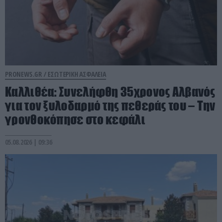
PRONEWS.GR /
ΕΣΩΤΕΡΙΚΗ ΑΣΦΑΛΕΙΑ
Καλλιθέα: Συνελήφθη 35χρονος Αλβανός
για τον ξυλοδαρμό της πεθεράς του – Την
γρονθοκόπησε στο κεφάλι
05.08.2026 | 09:36