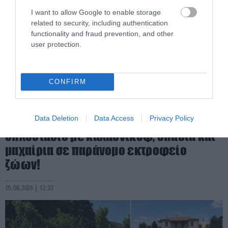
I want to allow Google to enable storage
related to security, including authentication
functionality and fraud prevention, and other
user protection.
CONFIRM
PRONEWS.GR /
ΕΣΩΤΕΡΙΚΗ ΑΣΦΑΛΕΙΑ
Data Deletion
Data Access
Privacy Policy
Βίλια Αττικής: Βρέθηκε ολόκληρο
οπλοστάσιο με καλάσνικοφ, σπαθιά και
μαχαίρια σε παράνομο εκτροφείο
ζώων!
05.08.2026 | 12:32