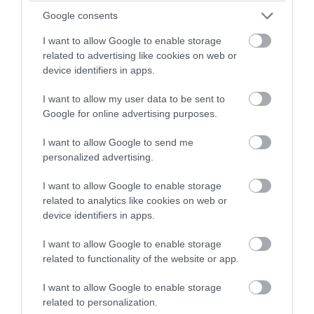
Google consents
I want to allow Google to enable storage
related to advertising like cookies on web or
device identifiers in apps.
I want to allow my user data to be sent to
Google for online advertising purposes.
I want to allow Google to send me
personalized advertising.
PRONEWS.GR /
ΕΣΩΤΕΡΙΚΗ ΑΣΦΑΛΕΙΑ
«Την έβαλα στην βαλίτσα και την έδωσα
I want to allow Google to enable storage
related to analytics like cookies on web or
σε έναν γέρο»: Τι υποστήριξε ο Αφγανός
device identifiers in apps.
για την δολοφονία της Βρετανίδας
I want to allow Google to enable storage
05.08.2026 | 12:42
related to functionality of the website or app.
I want to allow Google to enable storage
related to personalization.