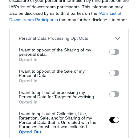
disclosure of your personal information by third parties on the
IAB’s list of downstream participants. This information may
also be disclosed by us to third parties on the
IAB’s List of
Downstream Participants
that may further disclose it to other
third parties.
Please note that this website/app uses one or more Google
Personal Data Processing Opt Outs
services and may gather and store information including but
not limited to your visit or usage behaviour. You may click to
I want to opt-out of the Sharing of my
personal data.
grant or deny consent to Google and its third-party tags to
Opted In
use your data for below specified purposes in below Google
consent section.
I want to opt-out of the Sale of my
Personal Data.
PRONEWS.GR /
ΕΣΩΤΕΡΙΚΗ ΑΣΦΑΛΕΙΑ
Opted In
Εγκληματική ενέργεια ο θάνατος του
I want to opt-out of processing my
Personal Data for Targeted Advertising.
68χρονου στις Σέρρες: Τι έδειξε η
Opted In
ιατροδικαστική εξέταση
I want to opt-out of Collection, Use,
Retention, Sale, and/or Sharing of my
05.08.2026 | 13:10
Personal Data that Is Unrelated with the
Purposes for which it was collected.
Opted Out