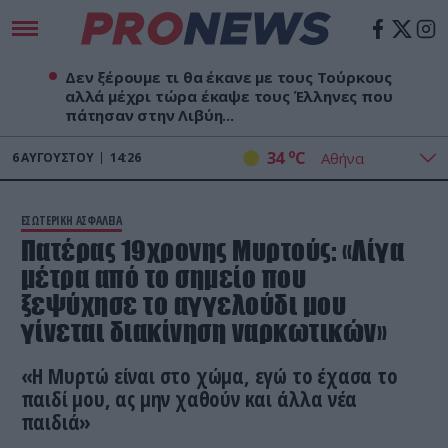
Δεν ξέρουμε τι θα έκανε με τους Τούρκους
αλλά μέχρι τώρα έκαψε τους Έλληνες που
πάτησαν στην Λιβύη...
o
34
C
6
ΑΥΓΟΎΣΤΟΥ
14:26
ΕΣΩΤΕΡΙΚΗ ΑΣΦΑΛΕΙΑ
Πατέρας 19χρονης Μυρτούς: «Λίγα
μέτρα από το σημείο που
ξεψύχησε το αγγελούδι μου
γίνεται διακίνηση ναρκωτικών»
«Η Μυρτώ είναι στο χώμα, εγώ το έχασα το
παιδί μου, ας μην χαθούν και άλλα νέα
παιδιά»