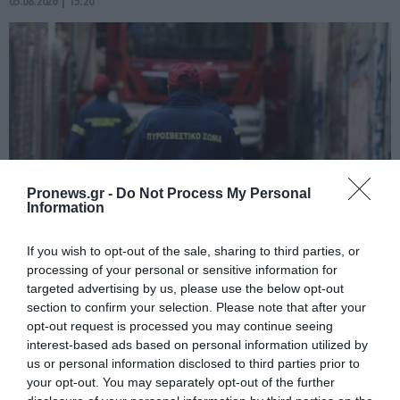
05.08.2026 | 15:20
Pronews.gr -
Do Not Process My Personal
Information
If you wish to opt-out of the sale, sharing to third parties, or
PRONEWS.GR /
ΕΣΩΤΕΡΙΚΗ ΑΣΦΑΛΕΙΑ
processing of your personal or sensitive information for
Ηράκλειο: Ισχυρή έκρηξη έξω από
targeted advertising by us, please use the below opt-out
επιχείρηση στην περιοχή της Θερίσσου
section to confirm your selection. Please note that after your
opt-out request is processed you may continue seeing
– Ένας τραυματίας (βίντεο)
interest-based ads based on personal information utilized by
us or personal information disclosed to third parties prior to
05.08.2026 | 13:18
your opt-out. You may separately opt-out of the further