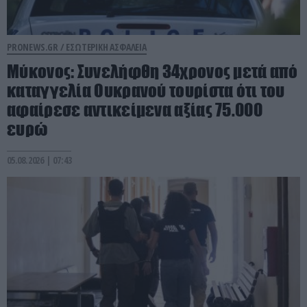
PRONEWS.GR /
ΕΣΩΤΕΡΙΚΗ ΑΣΦΑΛΕΙΑ
Μύκονος: Συνελήφθη 34χρονος μετά από
καταγγελία Ουκρανού τουρίστα ότι του
αφαίρεσε αντικείμενα αξίας 75.000
ευρώ
05.08.2026 | 07:43