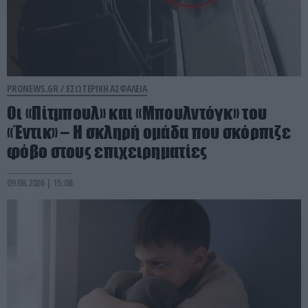
PRONEWS.GR /
ΕΣΩΤΕΡΙΚΗ ΑΣΦΑΛΕΙΑ
Οι «Πίτμπουλ» και «Μπουλντόγκ» του
«Έντικ» – Η σκληρή ομάδα που σκόρπιζε
φόβο στους επιχειρηματίες
09.08.2026 | 15:08