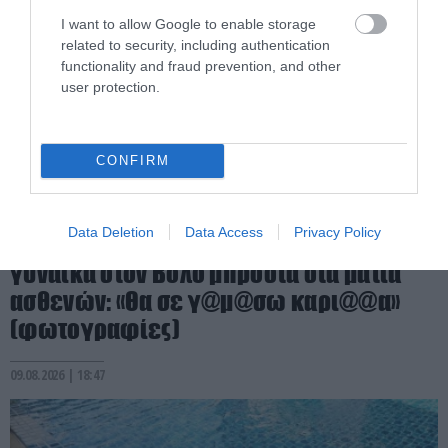
I want to allow Google to enable storage
related to security, including authentication
functionality and fraud prevention, and other
user protection.
CONFIRM
PRONEWS.GR /
ΕΣΩΤΕΡΙΚΗ ΑΣΦΑΛΕΙΑ
Data Deletion
Data Access
Privacy Policy
Άγριος καυγάς και ξύλο γιατρού με
γυναίκα στον Βόλο μπροστά στα μάτια
ασθενών: «Θα σε γ@μ@σω καρι@@α»
(φωτογραφίες)
09.08.2026 | 18:47