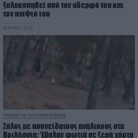
ξυλοκοπηθεί από τον αδερφό του και
τον ανιψιό του
09.08.2026 | 22:39
PRONEWS.GR /
ΕΣΩΤΕΡΙΚΗ ΑΣΦΑΛΕΙΑ
Σάλος με ασυνείδητους ανήλικους στα
Βριλήσσια: ‘Εβαλαν φωτιά σε ξερά χόρτα