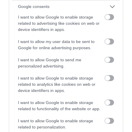
Google consents
I want to allow Google to enable storage
related to advertising like cookies on web or
device identifiers in apps.
I want to allow my user data to be sent to
Google for online advertising purposes.
I want to allow Google to send me
personalized advertising.
PRONEWS.GR /
ΕΣΩΤΕΡΙΚΗ ΑΣΦΑΛΕΙΑ
I want to allow Google to enable storage
Διακινούσαν παράνομα ψυκτικές ουσίες
related to analytics like cookies on web or
κάνοντας τρελές μπίζνες: Πάνω από
device identifiers in apps.
880.000 ευρώ η αξία φορτίου με φρέον!
I want to allow Google to enable storage
related to functionality of the website or app.
09.08.2026 | 19:06
I want to allow Google to enable storage
related to personalization.