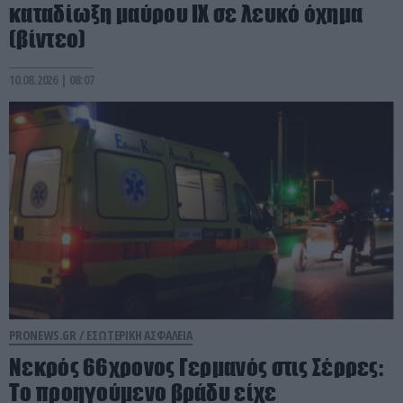
καταδίωξη μαύρου ΙΧ σε λευκό όχημα
(βίντεο)
10.08.2026 | 08:07
PRONEWS.GR /
ΕΣΩΤΕΡΙΚΗ ΑΣΦΑΛΕΙΑ
Νεκρός 66χρονος Γερμανός στις Σέρρες:
To προηγούμενο βράδυ είχε