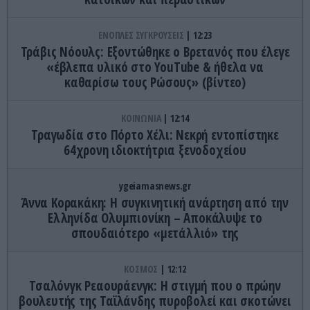
ΕΝΟΠΛΕΣ ΣΥΓΚΡΟΥΣΕΙΣ
12:23
Τράβις Νόουλς: Εξοντώθηκε ο Βρετανός που έλεγε
«έβλεπα υλικό στο YouTube & ήθελα να
καθαρίσω τους Ρώσους» (βίντεο)
ΚΟΙΝΩΝΙΑ
12:14
Τραγωδία στο Πόρτο Χέλι: Νεκρή εντοπίστηκε
64χρονη ιδιοκτήτρια ξενοδοχείου
ygeiamasnews.gr
Άννα Κορακάκη: Η συγκινητική ανάρτηση από την
Ελληνίδα Ολυμπιονίκη – Αποκάλυψε το
σπουδαιότερο «μετάλλιό» της
ΚΟΣΜΟΣ
12:12
Τσαλόνγκ Ρεαουράενγκ: Η στιγμή που ο πρώην
βουλευτής της Ταϊλάνδης πυροβολεί και σκοτώνει