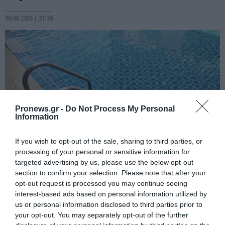
09.08.2026 | 21:36
Pronews.gr -
Do Not Process My Personal
Information
If you wish to opt-out of the sale, sharing to third parties, or
processing of your personal or sensitive information for
PRONEWS.GR /
ΕΣΩΤΕΡΙΚΗ ΑΣΦΑΛΕΙΑ
targeted advertising by us, please use the below opt-out
section to confirm your selection. Please note that after your
Πατέρας του 4χρονου στην Πάρο: «Αν ήταν
opt-out request is processed you may continue seeing
κάποιος πάνω από την πισίνα, δε θα είχα
interest-based ads based on personal information utilized by
θρηνήσει το παιδί μου»
us or personal information disclosed to third parties prior to
your opt-out. You may separately opt-out of the further