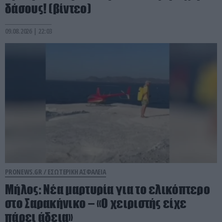
δάσους! (βίντεο)
09.08.2026 | 22:03
PRONEWS.GR /
ΕΣΩΤΕΡΙΚΗ ΑΣΦΑΛΕΙΑ
Μήλος: Νέα μαρτυρία για το ελικόπτερο
στο Σαρακήνικο – «Ο χειριστής είχε
πάρει άδεια»