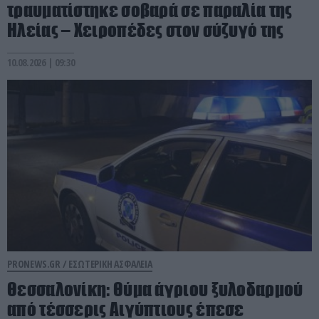
τραυματίστηκε σοβαρά σε παραλία της
Ηλείας – Χειροπέδες στον σύζυγό της
10.08.2026 | 09:30
PRONEWS.GR /
ΕΣΩΤΕΡΙΚΗ ΑΣΦΑΛΕΙΑ
Θεσσαλονίκη: Θύμα άγριου ξυλοδαρμού
από τέσσερις Αιγύπτιους έπεσε