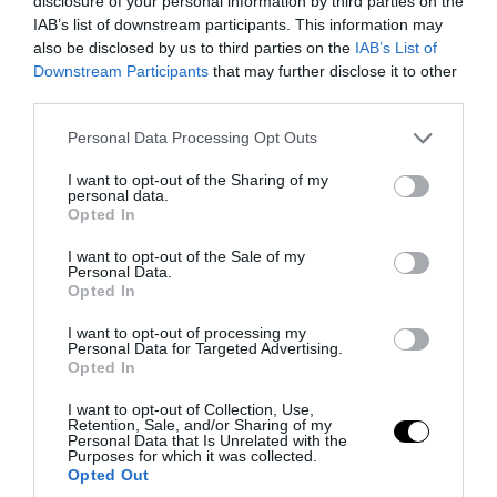
disclosure of your personal information by third parties on the
09.08.2026 | 21:06
IAB’s list of downstream participants. This information may
also be disclosed by us to third parties on the
IAB’s List of
Downstream Participants
that may further disclose it to other
third parties.
Please note that this website/app uses one or more Google
Personal Data Processing Opt Outs
services and may gather and store information including but
not limited to your visit or usage behaviour. You may click to
I want to opt-out of the Sharing of my
personal data.
grant or deny consent to Google and its third-party tags to
Opted In
use your data for below specified purposes in below Google
consent section.
I want to opt-out of the Sale of my
Personal Data.
Opted In
PRONEWS.GR /
ΕΣΩΤΕΡΙΚΗ ΑΣΦΑΛΕΙΑ
I want to opt-out of processing my
Personal Data for Targeted Advertising.
Πνίγηκε 65χρονη Βουλγάρα σε παραλία
Opted In
της Καβάλας
I want to opt-out of Collection, Use,
Retention, Sale, and/or Sharing of my
Personal Data that Is Unrelated with the
09.08.2026 | 20:15
Purposes for which it was collected.
Opted Out