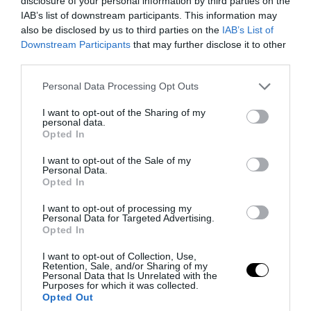
κατά συναυτουργία, της αντιποίησης,
disclosure of your personal information by third parties on the
IAB’s list of downstream participants. This information may
από κοινού και κατ’ εξακολούθηση, της
also be disclosed by us to third parties on the
IAB’s List of
διακεκριμένης νομιμοποίησης εσόδων
Downstream Participants
that may further disclose it to other
από εγκληματικές δραστηριότητες από
third parties.
υπαίτιους που ασκούν τέτοιες
Please note that this website/app uses one or more Google
Personal Data Processing Opt Outs
δραστηριότητες κατ’ επάγγελμα και μη
services and may gather and store information including but
not limited to your visit or usage behaviour. You may click to
I want to opt-out of the Sharing of my
και ως μέλη εγκληματικής οργάνωσης, η
personal data.
grant or deny consent to Google and its third-party tags to
Opted In
οποία επιδιώκει την τέλεση πράξεων
use your data for below specified purposes in below Google
νομιμοποίησης με αντικείμενο αυτής
consent section.
I want to opt-out of the Sale of my
Personal Data.
περιουσία που προέρχεται από τα
Opted In
κακουργήματα της περ. α’ του άρθρου 4
I want to opt-out of processing my
και του άρθρου 374 Π.Κ. και που
Personal Data for Targeted Advertising.
Opted In
υπερβαίνει συνολικά σε αξία το ποσό των
-120.000- ευρώ κατά συναυτουργία και
I want to opt-out of Collection, Use,
Retention, Sale, and/or Sharing of my
κατ’ εξακολούθηση.
Personal Data that Is Unrelated with the
Purposes for which it was collected.
Opted Out
Η συγκεκριμένη δημοσιοποίηση,