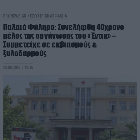
PRONEWS.GR /
ΕΣΩΤΕΡΙΚΗ ΑΣΦΑΛΕΙΑ
Παλαιό Φάληρο: Συνελήφθη 40χρονο
μέλος της οργάνωσης του «Έντικ» –
Συμμετείχε σε εκβιασμούς &
ξυλοδαρμούς
08.08.2026 | 13:46