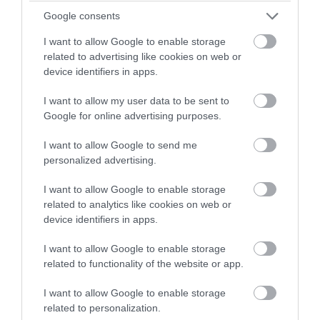
σύμφωνα με τη σχετική Εισαγγελική
Google consents
Διάταξη, αποσκοπεί στην ανίχνευση και
I want to allow Google to enable storage
δίωξη όμοιας φύσης εγκλημάτων που
related to advertising like cookies on web or
device identifiers in apps.
έχουν τελεστεί από τους ανωτέρω
κατηγορούμενους, σε βάρος και άλλων
I want to allow my user data to be sent to
θυμάτων, για την αποτροπή απειλής της
Google for online advertising purposes.
δημόσιας ασφάλειας σε σχέση με τα
I want to allow Google to send me
παραπάνω εγκλήματα καθώς και για την
personalized advertising.
προστασία του κοινωνικού συνόλου από
I want to allow Google to enable storage
τέτοιες αξιόποινες πράξεις.
related to analytics like cookies on web or
device identifiers in apps.
Στο πλαίσιο αυτό, παρακαλούνται οι
πολίτες να επικοινωνούν με τους
I want to allow Google to enable storage
related to functionality of the website or app.
τηλεφωνικούς αριθμούς 210-6875210 της
Υποδιεύθυνσης Δίωξης και Εξιχνίασης
I want to allow Google to enable storage
Εγκλημάτων Βορειοανατολικής Αττικής
related to personalization.