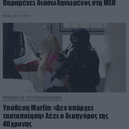
Παραμένει διασωληνωμένος στη ΜΕΘ
08.08.2026 | 10:21
PRONEWS.GR /
ΕΣΩΤΕΡΙΚΗ ΑΣΦΑΛΕΙΑ
Υπόθεση Marfin: «Δεν υπάρχει
ταυτοποίηση» λέει ο δικηγόρος της
46χρονης