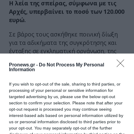
Η λεία της σπείρας, σύμφωνα με τις
Αρχές, υπερβαίνει το ποσό των 120.000
ευρώ.
Σε βάρος τους ασκήθηκε ποινική δίωξη
για τα αδικήματα της συγκρότησης και
ένταξης σε εγκληματική οργάνωση, της
διακεκριμένης κλοπής, που τελέστηκε
Pronews.gr -
Do Not Process My Personal
από δύο ή περισσότερους που είχαν
Information
οργανωθεί με σκοπό την τέλεση κλοπών,
από υπαίτιο που διαπράττει κλοπές κατ’
If you wish to opt-out of the sale, sharing to third parties, or
processing of your personal or sensitive information for
επάγγελμα, από κοινού και κατ’
targeted advertising by us, please use the below opt-out
εξακολούθηση, τετελεσμένη και σε
section to confirm your selection. Please note that after your
απόπειρα, της απάτης με υπολογιστή,
opt-out request is processed you may continue seeing
interest-based ads based on personal information utilized by
κατά συναυτουργία και κατ’
us or personal information disclosed to third parties prior to
εξακολούθηση, της απόπειρας απάτης,
your opt-out. You may separately opt-out of the further