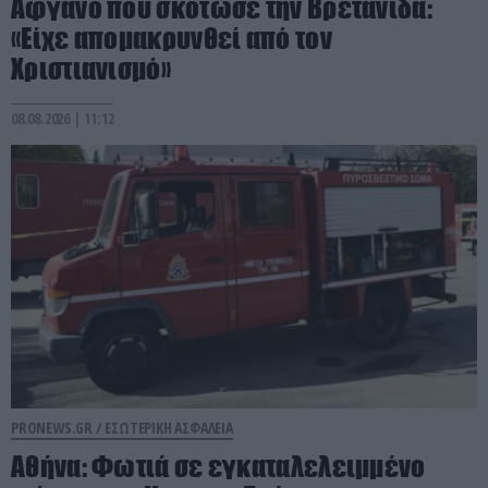
Αφγανό που σκότωσε την Βρετανίδα:
«Είχε απομακρυνθεί από τον
Χριστιανισμό»
08.08.2026 | 11:12
PRONEWS.GR /
ΕΣΩΤΕΡΙΚΗ ΑΣΦΑΛΕΙΑ
Αθήνα: Φωτιά σε εγκαταλελειμμένο