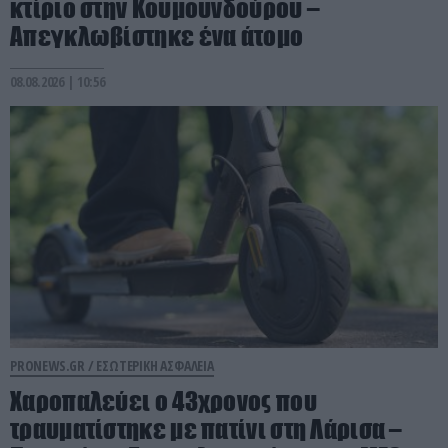
κτίριο στην Κουμουνδούρου –
Απεγκλωβίστηκε ένα άτομο
08.08.2026 | 10:56
PRONEWS.GR /
ΕΣΩΤΕΡΙΚΗ ΑΣΦΑΛΕΙΑ
Χαροπαλεύει ο 43χρονος που
τραυματίστηκε με πατίνι στη Λάρισα –