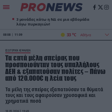
3 μονάδες κάτω η ΝΔ σε μια εβδομάδα
λόγω πυρκαγιών!
o
33
C
08
08
11:09
ΕΣΩΤΕΡΙΚΗ ΑΣΦΑΛΕΙΑ
Τα επτά μέλη σπείρας που
προσποιούνταν τους υπαλλήλους
ΔΕΗ & εξαπατούσαν πολίτες – Πάνω
από 120.000€ η λεία τους
Τα μέλη της σπείρας εξαπατούσαν τα θύματά
τους και τους αφαιρούσαν χρυσαφικά και
χρηματικά ποσά
18.05.2026 | 19:49