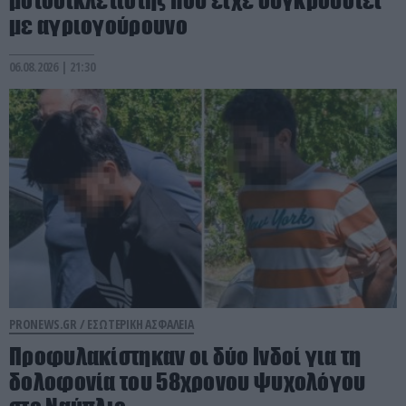
μοτοσικλετιστής που είχε συγκρουστεί
με αγριογούρουνο
06.08.2026 | 21:30
PRONEWS.GR /
ΕΣΩΤΕΡΙΚΗ ΑΣΦΑΛΕΙΑ
Προφυλακίστηκαν οι δύο Ινδοί για τη
δολοφονία του 58χρονου ψυχολόγου