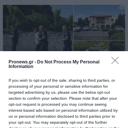
Pronews.gr -
Do Not Process My Personal
Information
PRONEWS.GR /
ΕΣΩΤΕΡΙΚΗ ΑΣΦΑΛΕΙΑ
If you wish to opt-out of the sale, sharing to third parties, or
processing of your personal or sensitive information for
Μυστράς: Από παθολογικά αίτια ο
targeted advertising by us, please use the below opt-out
θάνατος του 90χρονου που βρέθηκε σε
section to confirm your selection. Please note that after your
καταψύκτη ξενοδοχείου
opt-out request is processed you may continue seeing
interest-based ads based on personal information utilized by
us or personal information disclosed to third parties prior to
06.08.2026 | 13:45
your opt-out. You may separately opt-out of the further