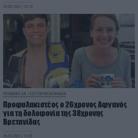
06.08.2026 | 16:20
PRONEWS.GR /
ΕΣΩΤΕΡΙΚΗ ΑΣΦΑΛΕΙΑ
Προφυλακιστέος ο 26χρονος Αφγανός
για τη δολοφονία της 38χρονης
Βρετανίδας
06.08.2026 | 14:05