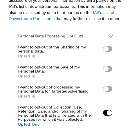
disclosure of your personal information by third parties on the
IAB’s list of downstream participants. This information may
also be disclosed by us to third parties on the
IAB’s List of
Downstream Participants
that may further disclose it to other
third parties.
Please note that this website/app uses one or more Google
Personal Data Processing Opt Outs
services and may gather and store information including but
not limited to your visit or usage behaviour. You may click to
I want to opt-out of the Sharing of my
personal data.
grant or deny consent to Google and its third-party tags to
Opted In
use your data for below specified purposes in below Google
consent section.
I want to opt-out of the Sale of my
Personal Data.
PRONEWS.GR /
ΕΣΩΤΕΡΙΚΗ ΑΣΦΑΛΕΙΑ
Opted In
Λάρισα: Συνελήφθησαν δύο 60χρονοι
I want to opt-out of processing my
που έκλεψαν μετασχηματιστή 1,2 τόνων
Personal Data for Targeted Advertising.
Opted In
για τον χαλκό
I want to opt-out of Collection, Use,
Retention, Sale, and/or Sharing of my
06.08.2026 | 13:42
Personal Data that Is Unrelated with the
Purposes for which it was collected.
Opted Out