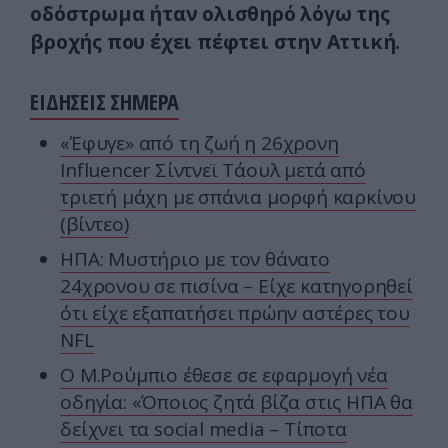
οδόστρωμα ήταν ολισθηρό λόγω της
βροχής που έχει πέφτει στην Αττική.
ΕΙΔΗΣΕΙΣ ΣΗΜΕΡΑ
«Έφυγε» από τη ζωή η 26χρονη
Ιnfluencer Σίντνεϊ Τάουλ μετά από
τριετή μάχη με σπάνια μορφή καρκίνου
(βίντεο)
ΗΠΑ: Mυστήριο με τον θάνατο
24χρονου σε πισίνα – Είχε κατηγορηθεί
ότι είχε εξαπατήσει πρώην αστέρες του
NFL
Ο Μ.Ρούμπιο έθεσε σε εφαρμογή νέα
οδηγία: «Όποιος ζητά βίζα στις ΗΠΑ θα
δείχνει τα social media – Τίποτα