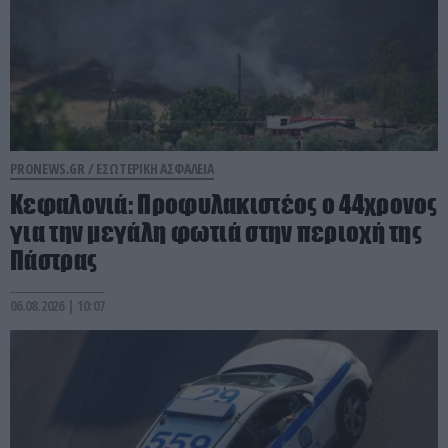
PRONEWS.GR /
ΕΣΩΤΕΡΙΚΗ ΑΣΦΑΛΕΙΑ
Κεφαλονιά: Προφυλακιστέος ο 44χρονος
για την μεγάλη φωτιά στην περιοχή της
Πάστρας
06.08.2026 | 10:07