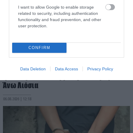
I want to allow Google to enable storage
related to security, including authentication
functionality and fraud prevention, and other
user protection.
CONFIRM
PRONEWS.GR /
ΕΣΩΤΕΡΙΚΗ ΑΣΦΑΛΕΙΑ
Δύο συλλήψεις για τον θάνατο του
Data Deletion
Data Access
Privacy Policy
ηλικιωμένου που βρέθηκε νεκρός στα
Άνω Λιόσια
06.08.2026 | 12:18