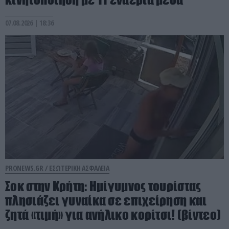
07.08.2026 | 18:36
PRONEWS.GR /
ΕΣΩΤΕΡΙΚΗ ΑΣΦΑΛΕΙΑ
Σοκ στην Κρήτη: Ημίγυμνος τουρίστας
πλησιάζει γυναίκα σε επιχείρηση και
ζητά «τιμή» για ανήλικο κορίτσι! (βίντεο)