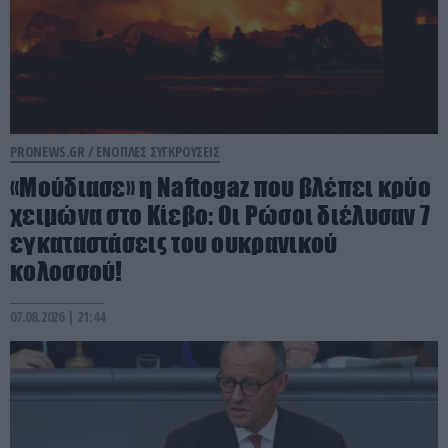
PRONEWS.GR /
ΕΝΟΠΛΕΣ ΣΥΓΚΡΟΥΣΕΙΣ
«Μούδιασε» η Naftogaz που βλέπει κρύο
χειμώνα στο Κίεβο: Οι Ρώσοι διέλυσαν 7
εγκαταστάσεις του ουκρανικού
κολοσσού!
07.08.2026 | 21:44