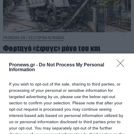
PRONEWS.GR /
ΕΣΩΤΕΡΙΚΗ ΑΣΦΑΛΕΙΑ
Φορτηγό «έφυγε» μόνο του και
καρφώθηκε σε πολυκατοικία στη
Μαγνησία (φώτο)
Pronews.gr -
Do Not Process My Personal
Information
07.08.2026 | 20:28
If you wish to opt-out of the sale, sharing to third parties, or
processing of your personal or sensitive information for
targeted advertising by us, please use the below opt-out
section to confirm your selection. Please note that after your
opt-out request is processed you may continue seeing
interest-based ads based on personal information utilized by
us or personal information disclosed to third parties prior to
your opt-out. You may separately opt-out of the further