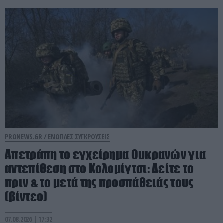
PRONEWS.GR /
ΕΝΟΠΛΕΣ ΣΥΓΚΡΟΥΣΕΙΣ
Απετράπη το εγχείρημα Ουκρανών για
αντεπίθεση στο Κολομίγτσι: Δείτε το
πριν & το μετά της προσπάθειάς τους
(βίντεο)
07.08.2026 | 17:32