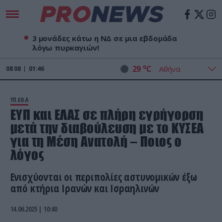
3 μονάδες κάτω η ΝΔ σε μια εβδομάδα
λόγω πυρκαγιών!
o
29
C
08
08
01:46
ΥΠ.ΕΘ.Α
ΕΥΠ και ΕΛΑΣ σε πλήρη εγρήγορση
μετά την διαβούλευση με το ΚΥΣΕΑ
για τη Μέση Ανατολή – Ποιος ο
λόγος
Ενισχύονται οι περιπολίες αστυνομικών έξω
από κτήρια Ιρανών και Ισραηλινών
14.06.2025 | 10:40