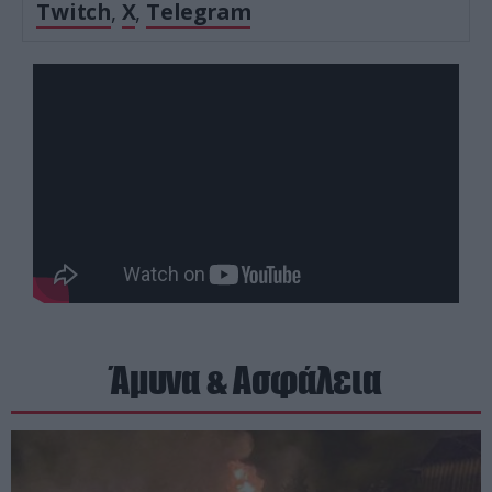
Twitch
,
X
,
Telegram
Άμυνα & Ασφάλεια