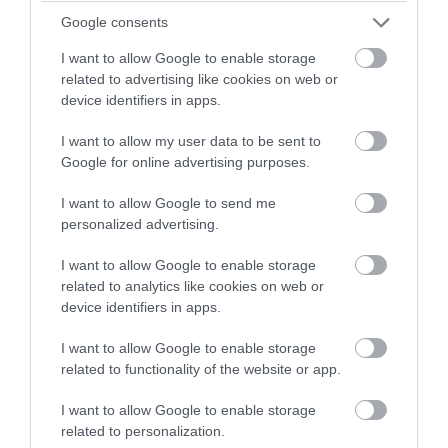
Google consents
I want to allow Google to enable storage
related to advertising like cookies on web or
PRONEWS.GR /
ΕΝΟΠΛΕΣ ΣΥΓΚΡΟΥΣΕΙΣ
device identifiers in apps.
Ο Β.Ζελέσνσκι έφτασε στη Σερβία και θα
I want to allow my user data to be sent to
συναντηθεί με τον Α.Βούτσιτς – Όλα τα
Google for online advertising purposes.
βλέμματα στις σχέσεις με τη Ρωσία
I want to allow Google to send me
personalized advertising.
07.08.2026 | 19:59
I want to allow Google to enable storage
related to analytics like cookies on web or
device identifiers in apps.
I want to allow Google to enable storage
related to functionality of the website or app.
I want to allow Google to enable storage
related to personalization.