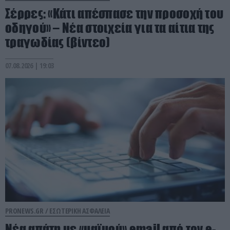
Σέρρες: «Κάτι απέσπασε την προσοχή του
οδηγού» – Νέα στοιχεία για τα αίτια της
τραγωδίας (βίντεο)
07.08.2026 | 19:03
PRONEWS.GR /
ΕΣΩΤΕΡΙΚΗ ΑΣΦΑΛΕΙΑ
Νέα απάτη με «μαϊμού» email από τον e-