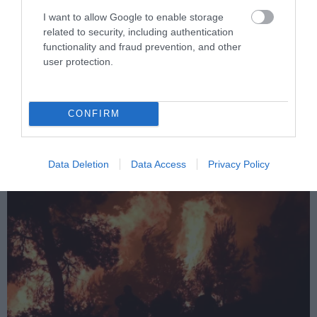
I want to allow Google to enable storage
related to security, including authentication
functionality and fraud prevention, and other
PRONEWS.GR /
ΕΝΟΠΛΕΣ ΣΥΓΚΡΟΥΣΕΙΣ
user protection.
Νέα ρωσικά πλήγματα σε πλοία και
λιμενικές εγκαταστάσεις της Ουκρανίας
– Δύο νεκροί στην Κριμαία
CONFIRM
07.08.2026 | 19:42
Data Deletion
Data Access
Privacy Policy