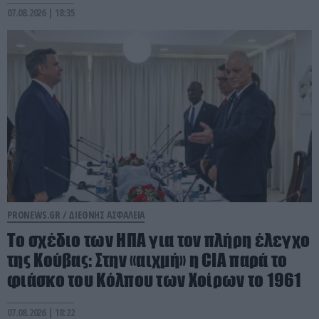
07.08.2026 | 18:35
PRONEWS.GR /
ΔΙΕΘΝΗΣ ΑΣΦΑΛΕΙΑ
To σχέδιο των ΗΠΑ για τον πλήρη έλεγχο
της Κούβας: Στην «αιχμή» η CIA παρά το
φιάσκο του Κόλπου των Χοίρων το 1961
07.08.2026 | 18:22