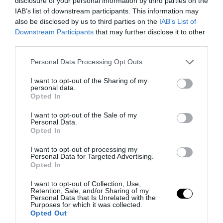
disclosure of your personal information by third parties on the
IAB’s list of downstream participants. This information may
also be disclosed by us to third parties on the
IAB’s List of
Downstream Participants
that may further disclose it to other
third parties.
PRONEWS.GR /
ΕΝΟΠΛΕΣ ΣΥΓΚΡΟΥΣΕΙΣ
Please note that this website/app uses one or more Google
Personal Data Processing Opt Outs
Τα πρώτα πλάνα ομάδας
services and may gather and store information including but
Βορειοκορεατών στρατιωτών από την
not limited to your visit or usage behaviour. You may click to
I want to opt-out of the Sharing of my
personal data.
αποστολή των 30.000 που έφτασαν στη
grant or deny consent to Google and its third-party tags to
Opted In
use your data for below specified purposes in below Google
Ρωσία (βίντεο)
consent section.
I want to opt-out of the Sale of my
Personal Data.
07.08.2026 | 20:21
Opted In
I want to opt-out of processing my
Personal Data for Targeted Advertising.
Opted In
I want to opt-out of Collection, Use,
Retention, Sale, and/or Sharing of my
Personal Data that Is Unrelated with the
Purposes for which it was collected.
Opted Out