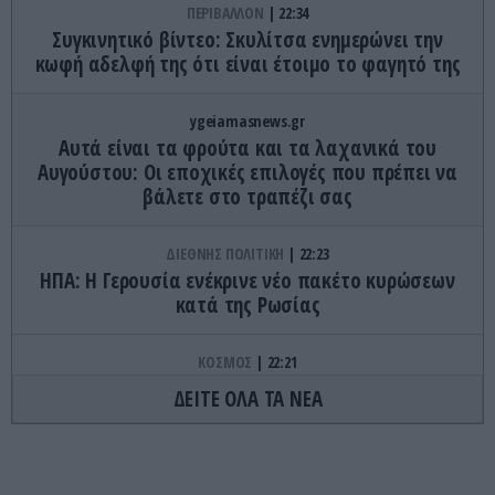
ΠΕΡΙΒΑΛΛΟΝ
22:34
Συγκινητικό βίντεο: Σκυλίτσα ενημερώνει την
κωφή αδελφή της ότι είναι έτοιμο το φαγητό της
ygeiamasnews.gr
Αυτά είναι τα φρούτα και τα λαχανικά του
Αυγούστου: Οι εποχικές επιλογές που πρέπει να
βάλετε στο τραπέζι σας
ΔΙΕΘΝΗΣ ΠΟΛΙΤΙΚΗ
22:23
ΗΠΑ: Η Γερουσία ενέκρινε νέο πακέτο κυρώσεων
κατά της Ρωσίας
ΚΟΣΜΟΣ
22:21
Κλιφ Λάιονς Ντόμπι: Δραπέτευσε ο
ΔΕΙΤΕ ΟΛΑ ΤΑ ΝΕΑ
καταδικασμένος παιδοβιαστής στη Σκωτία – Οι
οδηγίες των Αρχών προς τους πολίτες
ΚΑΙΡΟΣ
22:14