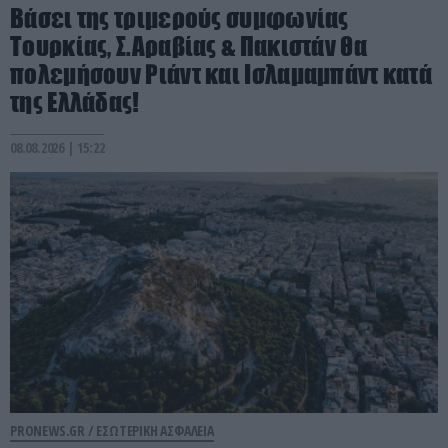
Βάσει της τριμερούς συμφωνίας
Τουρκίας, Σ.Αραβίας & Πακιστάν θα
πολεμήσουν Ριάντ και Ισλαμαμπάντ κατά
της Ελλάδας!
08.08.2026 | 15:22
PRONEWS.GR /
ΕΣΩΤΕΡΙΚΗ ΑΣΦΑΛΕΙΑ