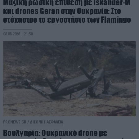
Μαζική ρωσική επίθεση με Iskander-M
και drones Geran στην Ουκρανία: Στο
στόχαστρο το εργοστάσιο των Flamingo
08.08.2026 | 21:50
PRONEWS.GR /
ΔΙΕΘΝΗΣ ΑΣΦΑΛΕΙΑ
Βουλγαρία: Ουκρανικό drone με