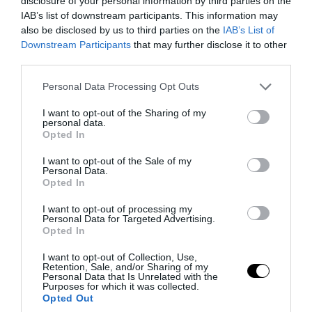
disclosure of your personal information by third parties on the
επιθέσεις
IAB’s list of downstream participants. This information may
also be disclosed by us to third parties on the
IAB’s List of
08.08.2026 | 21:01
Downstream Participants
that may further disclose it to other
third parties.
Please note that this website/app uses one or more Google
Personal Data Processing Opt Outs
services and may gather and store information including but
not limited to your visit or usage behaviour. You may click to
I want to opt-out of the Sharing of my
personal data.
grant or deny consent to Google and its third-party tags to
Opted In
use your data for below specified purposes in below Google
consent section.
I want to opt-out of the Sale of my
Personal Data.
Opted In
I want to opt-out of processing my
Personal Data for Targeted Advertising.
Opted In
PRONEWS.GR /
ΔΙΕΘΝΗΣ ΑΣΦΑΛΕΙΑ
Ιράν: «Φρένο» στο άνοιγμα των Στενών
I want to opt-out of Collection, Use,
Retention, Sale, and/or Sharing of my
του Ορμούζ – Ζητά αποζημιώσεις και
Personal Data that Is Unrelated with the
Purposes for which it was collected.
αποχώρηση των ΗΠΑ
Opted Out