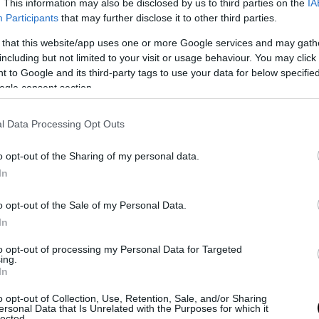
. This information may also be disclosed by us to third parties on the
IA
Participants
that may further disclose it to other third parties.
 that this website/app uses one or more Google services and may gath
including but not limited to your visit or usage behaviour. You may click 
 to Google and its third-party tags to use your data for below specifi
ogle consent section.
απώλειά της έχει συγκλονίσει το πανελλήνιο, μ
 για ένα
«αδικοχαμένο άγγελο»
.
l Data Processing Opt Outs
συνο επικράτησε βαρύ κλίμα, με δάκρυα και συ
o opt-out of the Sharing of my personal data.
χούν.
In
νειά της, βυθισμένη στον ανείπωτο πόνο, ζη
o opt-out of the Sale of my Personal Data.
νη και απαντήσεις για τις συνθήκες κάτω απ
In
ολοφονήθηκε το παιδί τους.
to opt-out of processing my Personal Data for Targeted
ing.
 πολίτες να εκφράζουν τα συλλυπητήριά τους
In
ν την οικογένεια της
Μυρτούς.
o opt-out of Collection, Use, Retention, Sale, and/or Sharing
ersonal Data that Is Unrelated with the Purposes for which it
lected.