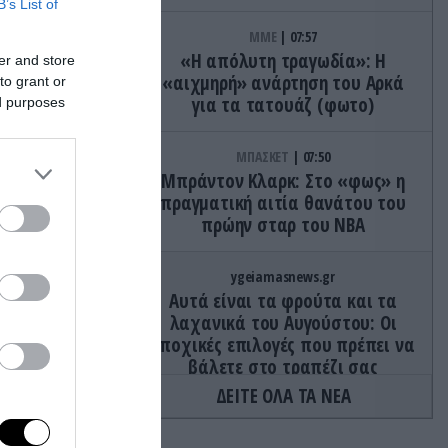
B’s List of
ΜΜΕ
07:57
«Η απόλυτη τραγωδία»: Η
er and store
«αιχμηρή» ανάρτηση του Αρκά
to grant or
για τα τατουάζ (φωτο)
ed purposes
ε πολλούς
ΜΠΑΣΚΕΤ
07:50
Μπράντον Κλαρκ: Στο «φως» η
γκίνηση
πραγματική αιτία θανάτου του
πρώην σταρ του ΝΒΑ
τά
ygeiamasnews.gr
ό τις
Αυτά είναι τα φρούτα και τα
λαχανικά του Αυγούστου: Οι
εποχικές επιλογές που πρέπει να
βάλετε στο τραπέζι σας
 και να
ΔΕΙΤΕ ΟΛΑ ΤΑ ΝΕΑ
ΕΝΟΠΛΕΣ ΣΥΓΚΡΟΥΣΕΙΣ
07:49
Ρωσικά πλήγματα με