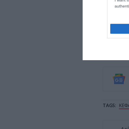
ΕΙΔΗΣΕΙΣ 
authenti
HΠΑ: Τ
με UFO
Αποκλε
στα σε
Νέα με
κίνδυν
TAGS:
ΚΕΦ