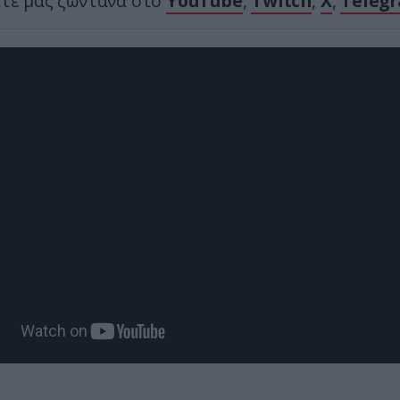
ίτε μας ζωντανά στο
YouTube
,
Twitch
,
X
,
Teleg