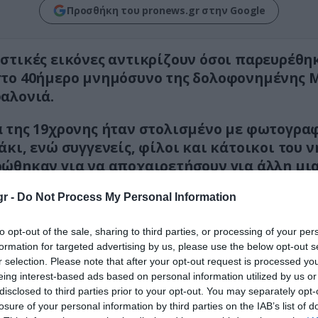
Προσθήκη του pronews.gr στην Google
στικές εικόνες αντικρίζουν όσοι παρευρέθη
το 40ήμερο μνημόσυνο της δολοφονημένης 
αλονιά.
 της 19χρονης ήταν στολισμένο με φωτογραφ
άκι, ενώ συγγενείς, φίλοι και κάτοικοι του 
ώθηκαν για να αποχαιρετήσουν για άλλη μια
στό κορίτσι που έφυγε τόσο πρόωρα.
r -
Do Not Process My Personal Information
δολοφονήθηκε πριν από 40 ημέρες, προκαλ
to opt-out of the sale, sharing to third parties, or processing of your per
ίψη σε ολόκληρη την Κεφαλλονιά και την ευ
formation for targeted advertising by us, please use the below opt-out s
r selection. Please note that after your opt-out request is processed y
eing interest-based ads based on personal information utilized by us or
disclosed to third parties prior to your opt-out. You may separately opt-
losure of your personal information by third parties on the IAB’s list of