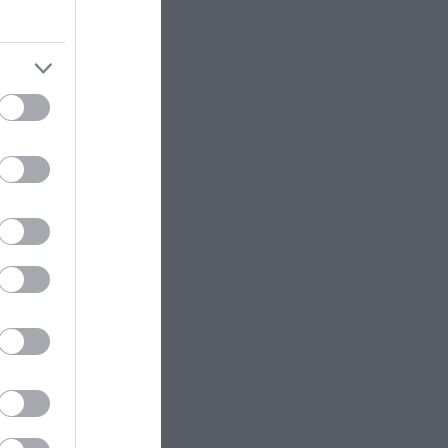
βαλλιστικούς πυραύλους
Iskander-M και drones σε Κίεβο
και Ντνιπροπετρόφσκ: Ισχυρές
εκρήξεις
ΘΡΗΣΚΕΙΑ
07:41
Άγιος Τριαντάφυλλος: Ο βίος του
μάρτυρα που με δόλο οι
Οθωμανοί τον κατηγόρησαν &
τελικά δεν αρνήθηκε την πίστη
του
ΔΙΕΘΝΗΣ ΠΟΛΙΤΙΚΗ
07:37
ΗΠΑ: Πακέτο 1 δισ. δολαρίων για
«την ασφάλεια της Κολομβίας»
του νέου προέδρου Α.Ντε Λα
Εσπριέγια
ΔΙΕΘΝΗΣ ΑΣΦΑΛΕΙΑ
07:33