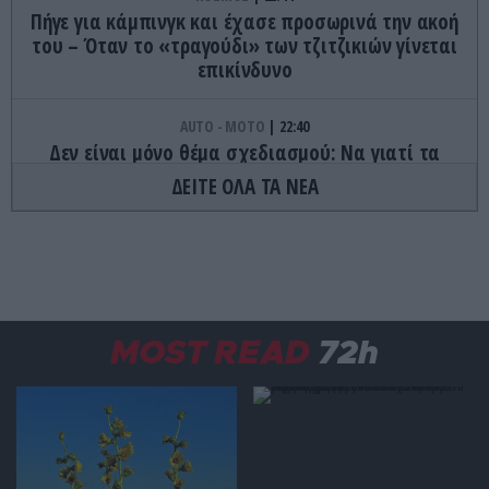
Πήγε για κάμπινγκ και έχασε προσωρινά την ακοή
του – Όταν το «τραγούδι» των τζιτζικιών γίνεται
επικίνδυνο
AUTO - MOTO
22:40
Δεν είναι μόνο θέμα σχεδιασμού: Να γιατί τα
πίσω φώτα των αυτοκινήτων έχουν κόκκινο
ΔΕΙΤΕ ΟΛΑ ΤΑ ΝΕΑ
χρώμα
ΦΑΓΗΤΟ
22:32
Τα γλυκά της Τήνου που κρύβουν ιστορίες αιώνων
και κρατούν ζωντανή την παράδοση
MOST READ
72h
ΔΙΑΤΡΟΦΗ
22:27
Το φρούτο που μπορεί να «ξεγελάσει» τη γλώσσα
και να κάνει τα ξινά… γλυκά
GOOD LIFE
22:20