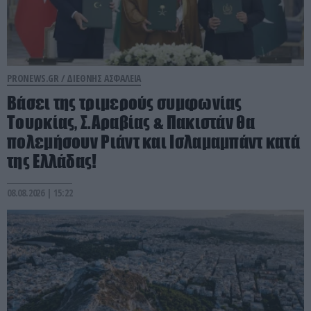
PRONEWS.GR /
ΔΙΕΘΝΗΣ ΑΣΦΑΛΕΙΑ
Βάσει της τριμερούς συμφωνίας
Τουρκίας, Σ.Αραβίας & Πακιστάν θα
πολεμήσουν Ριάντ και Ισλαμαμπάντ κατά
της Ελλάδας!
08.08.2026 | 15:22