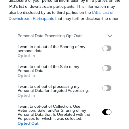
disclosure of your personal information by third parties on the
IAB’s list of downstream participants. This information may
also be disclosed by us to third parties on the
IAB’s List of
PRONEWS.GR /
ΔΙΕΘΝΗΣ ΑΣΦΑΛΕΙΑ
Downstream Participants
that may further disclose it to other
Πολωνία: Κλιμακώνεται η εχθρότητα
third parties.
κατά Ουκρανών – Η τεράστια αύξηση σε
Please note that this website/app uses one or more Google
Personal Data Processing Opt Outs
επιθέσεις
services and may gather and store information including but
not limited to your visit or usage behaviour. You may click to
I want to opt-out of the Sharing of my
personal data.
grant or deny consent to Google and its third-party tags to
08.08.2026 | 21:01
Opted In
use your data for below specified purposes in below Google
consent section.
I want to opt-out of the Sale of my
Personal Data.
Opted In
I want to opt-out of processing my
Personal Data for Targeted Advertising.
Opted In
I want to opt-out of Collection, Use,
Retention, Sale, and/or Sharing of my
Personal Data that Is Unrelated with the
Purposes for which it was collected.
Opted Out