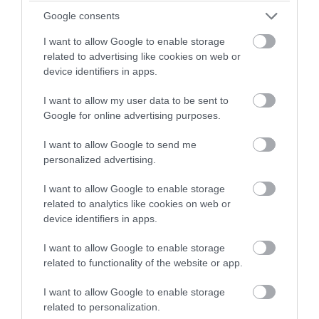
PRONEWS.GR /
ΔΙΕΘΝΗΣ ΑΣΦΑΛΕΙΑ
Google consents
Ιράν: «Φρένο» στο άνοιγμα των Στενών
I want to allow Google to enable storage
του Ορμούζ – Ζητά αποζημιώσεις και
related to advertising like cookies on web or
device identifiers in apps.
αποχώρηση των ΗΠΑ
I want to allow my user data to be sent to
08.08.2026 | 20:52
Google for online advertising purposes.
I want to allow Google to send me
personalized advertising.
I want to allow Google to enable storage
related to analytics like cookies on web or
device identifiers in apps.
I want to allow Google to enable storage
related to functionality of the website or app.
I want to allow Google to enable storage
related to personalization.
PRONEWS.GR /
ΕΣΩΤΕΡΙΚΗ ΑΣΦΑΛΕΙΑ