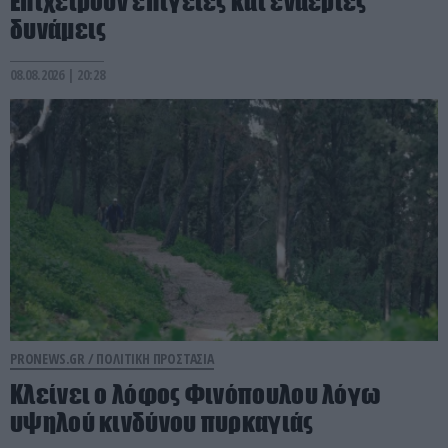
Επιχειρούν επίγειες και εναέριες
δυνάμεις
08.08.2026 | 20:28
PRONEWS.GR /
ΠΟΛΙΤΙΚΗ ΠΡΟΣΤΑΣΙΑ
Κλείνει ο λόφος Φινόπουλου λόγω
υψηλού κινδύνου πυρκαγιάς