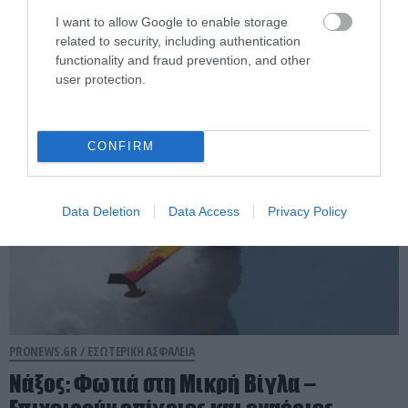
Ρέθυμνο: Πέντε συλλήψεις για τον
I want to allow Google to enable storage
related to security, including authentication
ξυλοδαρμό 51χρονου Βρετανού
functionality and fraud prevention, and other
user protection.
08.08.2026 | 20:30
CONFIRM
Data Deletion
Data Access
Privacy Policy
PRONEWS.GR /
ΕΣΩΤΕΡΙΚΗ ΑΣΦΑΛΕΙΑ
Νάξος: Φωτιά στη Μικρή Βίγλα –