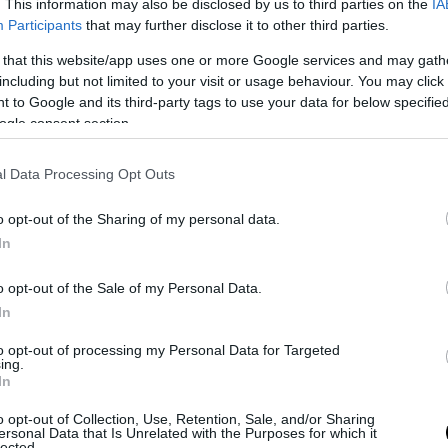
ητο: Εκχωρούν την ενέργεια της χώρας στον Τούρ
. This information may also be disclosed by us to third parties on the
IA
Participants
that may further disclose it to other third parties.
ρηματία Ράχμι Κοτς – «Παίρνει» όλη την Κρήτη!
 that this website/app uses one or more Google services and may gath
including but not limited to your visit or usage behaviour. You may click 
Ακολουθήστε το
pronews.gr
στο Google News και μ
 to Google and its third-party tags to use your data for below specifi
ogle consent section.
πρώτοι όλες τις ειδήσεις
l Data Processing Opt Outs
Ν.ΔΕΝΔΙΑΣ
ΥΠΟΥΡΓΟΣ ΕΠΙΚΡΑΤΕΙΑΣ
o opt-out of the Sharing of my personal data.
In
ίτε μας ζωντανά στο
YouTube
,
Twitch
,
X
,
Teleg
o opt-out of the Sale of my Personal Data.
In
to opt-out of processing my Personal Data for Targeted
ing.
In
o opt-out of Collection, Use, Retention, Sale, and/or Sharing
ersonal Data that Is Unrelated with the Purposes for which it
lected.