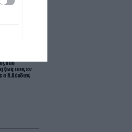
(βίντεο)
11:29
1 στους 2 δεν πάνε διακοπές και
η κυβέρνηση… προτείνει τις
εναλλακτικές από το σπίτι!
ΕΣΩΤΕΡΙΚΗ ΑΣΦΑΛΕΙΑ
11:25
37χρονος στη Θεσσαλονίκη πήρε
υς δύο
αυτοκίνητο από εταιρεία
η ζωή τους εν
ενοικίασης και το έριξε πάνω σε
 ο Ν.Δένδιας
άλλο όχημα
CELEBRITIES
11:21
Τ.Γκούντμαν: Η εντυπωσιακή
μεταμόρφωση του ηθοποιού –
Έχασε περίπου 90 κιλά (φωτο)
ΔΙΕΘΝΗΣ ΑΣΦΑΛΕΙΑ
11:14