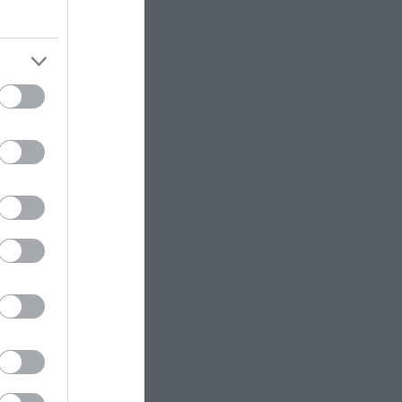
την οικονομική επιτυχία τον
Αύγουστο
GOOD LIFE
11:30
Φτιάξε τον καφέ που θες χωρίς
να ξοδεύεσαι έξω: Απόκτησε
τώρα την top καφετιέρα με -30%
και βγες διπλά κερδισμένος!
ΠΡΟΣΩΠΑ
11:30
Το βίντεο – αφιέρωμα της Φίνος
Φιλμ για την συμπλήρωση 22
ετών από τον θάνατο του
Δ.Παπαμιχαήλ
GOOD LIFE
11:30
«Hum»: O περίεργος ήχος που
μπορεί να ακούσει μόνο το 2-4%
του παγκόσμιου πληθυσμού