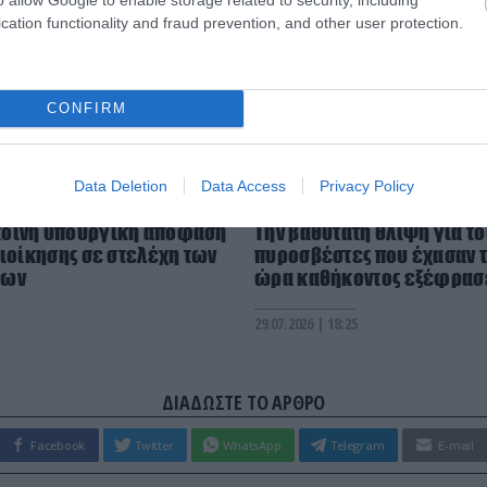
cation functionality and fraud prevention, and other user protection.
CONFIRM
Data Deletion
Data Access
Privacy Policy
PRONEWS.GR /
ΥΠ.ΕΘ.Α
οινή υπουργική απόφαση
Την βαθύτατη θλίψη για το
διοίκησης σε στελέχη των
πυροσβέστες που έχασαν τ
εων
ώρα καθήκοντος εξέφρασε
29.07.2026 | 18:25
ΔΙΑΔΩΣΤΕ ΤΟ ΑΡΘΡΟ
Facebook
Twitter
WhatsApp
Telegram
E-mail