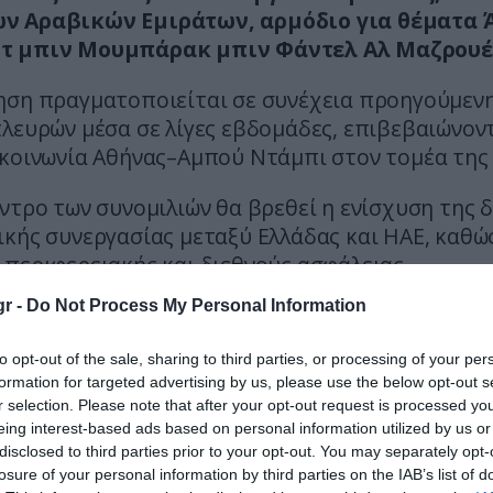
 Αραβικών Εμιράτων, αρμόδιο για θέματα 
τ μπιν Μουμπάρακ μπιν Φάντελ Αλ Μαζρουέ
ηση πραγματοποιείται σε συνέχεια προηγούμεν
λευρών μέσα σε λίγες εβδομάδες, επιβεβαιώνον
ικοινωνία Αθήνας–Αμπού Ντάμπι στον τομέα της
ντρο των συνομιλιών θα βρεθεί η ενίσχυση της 
κής συνεργασίας μεταξύ Ελλάδας και ΗΑΕ, καθώς
περιφερειακής και διεθνούς ασφάλειας.
r -
Do Not Process My Personal Information
ΣΗΜΕΡΑ
to opt-out of the sale, sharing to third parties, or processing of your per
ες με το μεγαλύτερο μέσο μέγεθος στήθους – Σε π
formation for targeted advertising by us, please use the below opt-out s
ται η Ελλάδα
r selection. Please note that after your opt-out request is processed y
eing interest-based ads based on personal information utilized by us or
τάγωνο απομάκρυνε τον ανώτερο Αμερικανό στρα
disclosed to third parties prior to your opt-out. You may separately opt-
ιζε τη στρατιωτική βοήθεια προς την Ουκρανία
losure of your personal information by third parties on the IAB’s list of