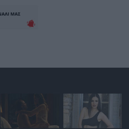
Ταινία τρόμου η κατάσταση στην
Ουκρανία: Γυναίκα ουρλιάζει
όταν άνδρες της TCC πήραν τον
σύντροφό της (βίντεο)
ΕΣΩΤΕΡΙΚΗ ΑΣΦΑΛΕΙΑ
11:12
Το ρεπορτάζ της Daily Mail για
τον Αφγανό που σκότωσε την
Βρετανίδα: «Είχε απομακρυνθεί
από τον Χριστιανισμό»
ΠΑΡΑΣΚΗΝΙΟ
11:04
Σπουδαία κίνηση από τον
Δημήτρη Χατζηγιοβάννη: Κάλυψε
το ποσό των 12.500 ευρώ για τη
θεραπεία του μικρού Δημήτρη
ΔΙΑΤΡΟΦΗ
11:02
Γιατί το μέλι δεν χαλάει σχεδόν