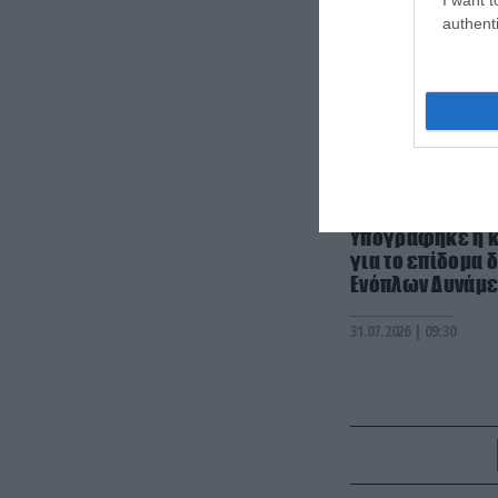
authenti
PRONEWS.GR /
ΥΠ.ΕΘ.Α
Υπογράφηκε η κ
για το επίδομα 
Ενόπλων Δυνάμ
31.07.2026 | 09:30