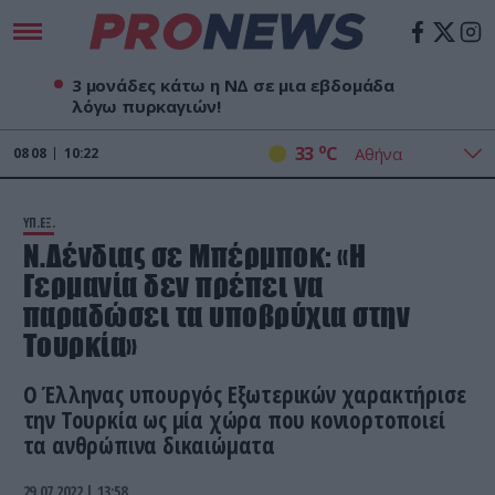
3 μονάδες κάτω η ΝΔ σε μια εβδομάδα
λόγω πυρκαγιών!
o
33
C
08
08
10:22
ΥΠ.ΕΞ.
Ν.Δένδιας σε Μπέρμποκ: «Η
Γερμανία δεν πρέπει να
παραδώσει τα υποβρύχια στην
Τουρκία»
Ο Έλληνας υπουργός Εξωτερικών χαρακτήρισε
την Τουρκία ως μία χώρα που κονιορτοποιεί
τα ανθρώπινα δικαιώματα
29.07.2022 | 13:58