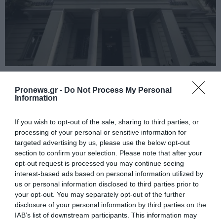
PRONEWS.GR /
ΥΠ.ΕΞ.
Το ΥΠΕΞ καταδικάζει τις ρωσικές
Pronews.gr -
Do Not Process My Personal
Information
επιθέσεις στην Ουκρανία και τη
παραβίαση των συνόρων της Πολωνίας
If you wish to opt-out of the sale, sharing to third parties, or
processing of your personal or sensitive information for
30.07.2026 | 23:58
targeted advertising by us, please use the below opt-out
section to confirm your selection. Please note that after your
opt-out request is processed you may continue seeing
interest-based ads based on personal information utilized by
ΔΙΑΔΩΣΤΕ ΤΟ ΑΡΘΡΟ
us or personal information disclosed to third parties prior to
your opt-out. You may separately opt-out of the further
disclosure of your personal information by third parties on the
IAB’s list of downstream participants. This information may