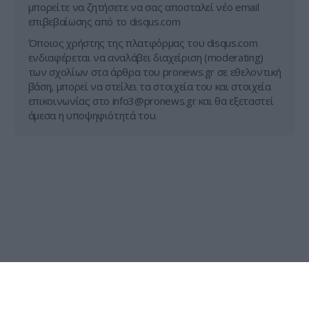
μπορείτε να ζητήσετε να σας αποσταλεί νέο email
επιβεβαίωσης από το disqus.com
Όποιος χρήστης της πλατφόρμας του disqus.com
ενδιαφέρεται να αναλάβει διαχείριση (moderating)
των σχολίων στα άρθρα του pronews.gr σε εθελοντική
βάση, μπορεί να στείλει τα στοιχεία του και στοιχεία
επικοινωνίας στο
info3@pronews.gr
και θα εξεταστεί
άμεσα η υποψηφιότητά του.