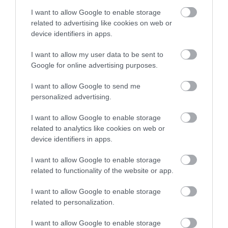
και οι σκοτεινές φιγούρες
I want to allow Google to enable storage
related to advertising like cookies on web or
device identifiers in apps.
CELEBRITIES
13:10
Στη Γαλλική Πολυνησία η Δ.Νομικού: Οι πόζες με
I want to allow my user data to be sent to
μπικίνι που «ανέβασαν» την θερμοκρασία (φωτο)
Google for online advertising purposes.
ΕΠΙΣΤΗΜΕΣ
13:07
I want to allow Google to send me
Πώς μετακινούνται ολόκληρες πολυκατοικίες
personalized advertising.
χωρίς να κατεδαφιστούν
I want to allow Google to enable storage
related to analytics like cookies on web or
ΙΣΤΟΡΙΑ
13:00
device identifiers in apps.
Το αρχαιότερο μοναστήρι της Ελλάδας κρύβει μια
ιστορία που μοιάζει βγαλμένη από θρύλο
I want to allow Google to enable storage
related to functionality of the website or app.
ygeiamasnews.gr
I want to allow Google to enable storage
Αυτά είναι τα φρούτα και τα λαχανικά του
related to personalization.
Αυγούστου: Οι εποχικές επιλογές που πρέπει να
βάλετε στο τραπέζι σας
I want to allow Google to enable storage