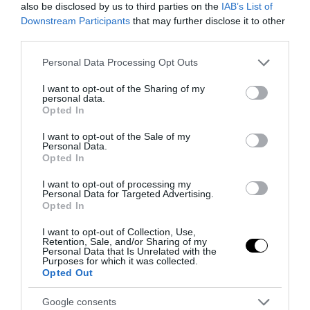
also be disclosed by us to third parties on the
IAB’s List of
Downstream Participants
that may further disclose it to other
third parties.
Please note that this website/app uses one or more Google
Personal Data Processing Opt Outs
services and may gather and store information including but
not limited to your visit or usage behaviour. You may click to
I want to opt-out of the Sharing of my
personal data.
ΤΕΛΕΥΤΑΙΕΣ ΕΙΔΗΣΕΙΣ
grant or deny consent to Google and its third-party tags to
Opted In
use your data for below specified purposes in below Google
consent section.
I want to opt-out of the Sale of my
ΕΝΟΠΛΕΣ ΣΥΓΚΡΟΥΣΕΙΣ
13:20
Personal Data.
ΕΚΤΑΚΤΟ: Τρεις Μεραρχίες του βορειοκορεατικού
Opted In
Στρατού αναπτύχθηκαν ταχύτατα στη Ρωσία
I want to opt-out of processing my
Personal Data for Targeted Advertising.
ΚΟΣΜΟΣ
13:19
Opted In
Αυτές είναι οι χώρες που σε… πληρώνουν για να
I want to opt-out of Collection, Use,
μετακομίσεις εκεί
Retention, Sale, and/or Sharing of my
Personal Data that Is Unrelated with the
Purposes for which it was collected.
Opted Out
ΙΣΤΟΡΙΑ
13:15
Eastern State Pen: Τα μεταφυσικά φαινόμενα στην
Google consents
διάσημη φυλακή – Τα φρικιαστικά ακούσματα