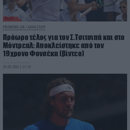
PRONEWS.GR /
ΑΛΛΑ ΣΠΟΡ
Πρόωρο τέλος για τον Σ.Τσιτσιπά και στο
Μόντρεαλ: Αποκλείστηκε από τον
19χρονο Φονσέκα (βίντεο)
05.08.2026 | 21:18