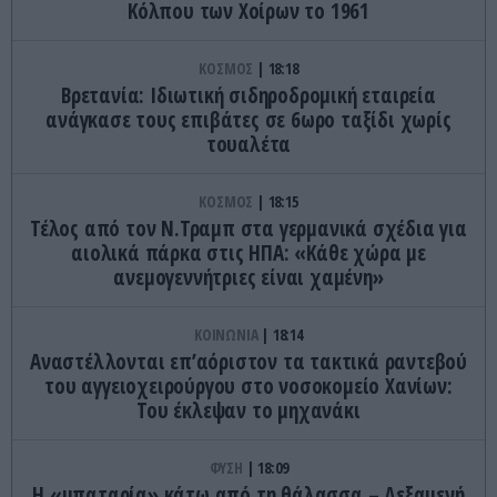
Κόλπου των Χοίρων το 1961
ΚΟΣΜΟΣ
18:18
Βρετανία: Ιδιωτική σιδηροδρομική εταιρεία
ανάγκασε τους επιβάτες σε 6ωρο ταξίδι χωρίς
τουαλέτα
ΚΟΣΜΟΣ
18:15
Τέλος από τον Ν.Τραμπ στα γερμανικά σχέδια για
αιολικά πάρκα στις ΗΠΑ: «Κάθε χώρα με
ανεμογεννήτριες είναι χαμένη»
ΚΟΙΝΩΝΙΑ
18:14
Αναστέλλονται επ’αόριστον τα τακτικά ραντεβού
του αγγειοχειρούργου στο νοσοκομείο Χανίων:
Του έκλεψαν το μηχανάκι
ΦΥΣΗ
18:09
Η «μπαταρία» κάτω από τη θάλασσα – Δεξαμενή