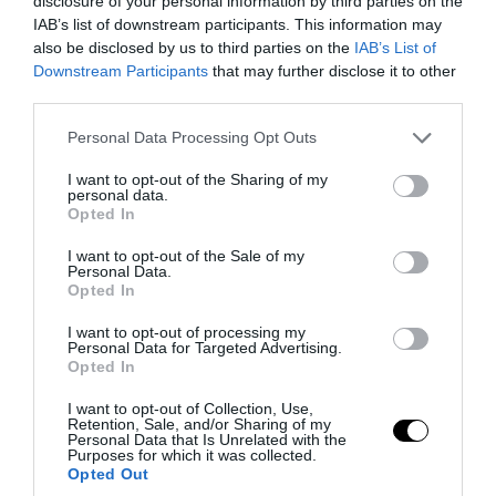
disclosure of your personal information by third parties on the
τη Βαλτική από τη Σουηδία στην Πολωνία
IAB’s list of downstream participants. This information may
σε 56 ώρες!
also be disclosed by us to third parties on the
IAB’s List of
Downstream Participants
that may further disclose it to other
third parties.
03.08.2026 | 06:09
Please note that this website/app uses one or more Google
Personal Data Processing Opt Outs
services and may gather and store information including but
not limited to your visit or usage behaviour. You may click to
I want to opt-out of the Sharing of my
personal data.
grant or deny consent to Google and its third-party tags to
Opted In
use your data for below specified purposes in below Google
consent section.
I want to opt-out of the Sale of my
Personal Data.
Opted In
I want to opt-out of processing my
Personal Data for Targeted Advertising.
Opted In
I want to opt-out of Collection, Use,
PRONEWS.GR /
ΑΛΛΑ ΣΠΟΡ
Retention, Sale, and/or Sharing of my
Personal Data that Is Unrelated with the
«Χάλκινος» στο Ευρωπαϊκό Πρωτάθλημα
Purposes for which it was collected.
Opted Out
Κωπηλασίας ο Στέφανος Ντούσκος