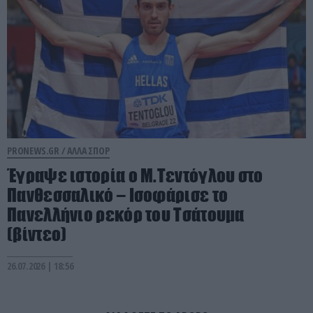
PRONEWS.GR /
ΑΛΛΑ ΣΠΟΡ
Έγραψε ιστορία ο Μ.Τεντόγλου στο
Πανθεσσαλικό – Ισοφάρισε το
Πανελλήνιο ρεκόρ του Τσάτουμα
(βίντεο)
26.07.2026 | 18:56