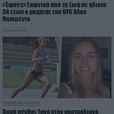
«Έφυγε» ξαφνικά από τη ζωή σε ηλικία
34 ετών ο μαχητής του UFC Άλαν
Νασιμέντο
04.08.2026 | 09:44
PRONEWS.GR /
ΑΛΛΑ ΣΠΟΡ
Βαρύ πένθος ξανά στον αυστραλιανό