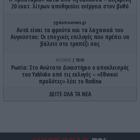
20 εκατ. λίτρων αποθηκεύει ενέργεια στον βυθό
ygeiamasnews.gr
Αυτά είναι τα φρούτα και τα λαχανικά του
Αυγούστου: Οι εποχικές επιλογές που πρέπει να
βάλετε στο τραπέζι σας
ΚΟΣΜΟΣ
18:03
Ρωσία: Στο Ανώτατο Δικαστήριο ο αποκλεισμός
του Yabloko από τις εκλογές – «Εθνικοί
προδότες» λέει το Rodina
ΔΕΙΤΕ ΟΛΑ ΤΑ ΝΕΑ
ΕΛΛΗΝΙΚΗ ΠΟΛΙΤΙΚΗ
18:00
Νόαμ Κατς: Φεύγει από την Ελλάδα ο Ισραηλινός
πρέσβης στην Αθήνα – Η αποχαιρετιστήρια
ανάρτησή του
ΔΙΕΘΝΕΣ ΠΟΔΟΣΦΑΙΡΟ
17:55