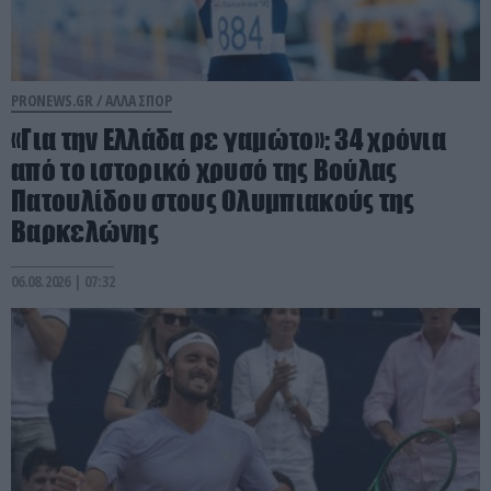
PRONEWS.GR /
ΑΛΛΑ ΣΠΟΡ
«Για την Ελλάδα ρε γαμώτο»: 34 χρόνια
από το ιστορικό χρυσό της Βούλας
Πατουλίδου στους Ολυμπιακούς της
Βαρκελώνης
06.08.2026 | 07:32