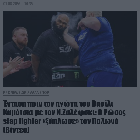
01.08.2026 | 10:35
PRONEWS.GR /
ΑΛΛΑ ΣΠΟΡ
Ένταση πριν τον αγώνα του Βασίλι
Καμότσκι με τον Ν.Ζαλέφσκι: Ο Ρώσος
slap fighter «ξάπλωσε» τον Πολωνό
(βίντεο)