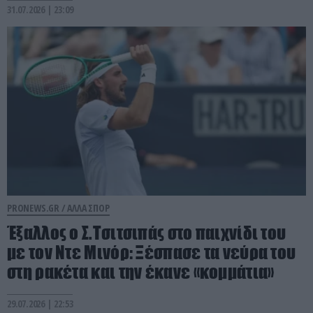
31.07.2026 | 23:09
PRONEWS.GR /
ΑΛΛΑ ΣΠΟΡ
Έξαλλος ο Σ.Τσιτσιπάς στο παιχνίδι του
με τον Ντε Μινόρ: Ξέσπασε τα νεύρα του
στη ρακέτα και την έκανε «κομμάτια»
29.07.2026 | 22:53