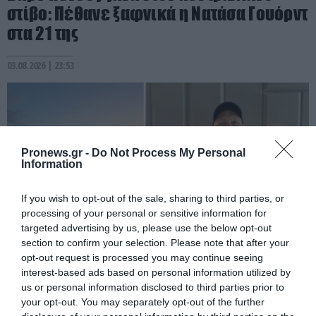
στίβο: Πέθανε ξαφνικά η Νατάσα Γουόρντ
στα 21 της
03.08.2026 | 23:53
Pronews.gr -
Do Not Process My Personal
Information
If you wish to opt-out of the sale, sharing to third parties, or
processing of your personal or sensitive information for
targeted advertising by us, please use the below opt-out
section to confirm your selection. Please note that after your
opt-out request is processed you may continue seeing
PRONEWS.GR /
ΑΛΛΑ ΣΠΟΡ
interest-based ads based on personal information utilized by
Πολωνός αθλητής έγινε ο πρώτος
us or personal information disclosed to third parties prior to
your opt-out. You may separately opt-out of the further
άνθρωπος που διέσχισε κολυμπώντας