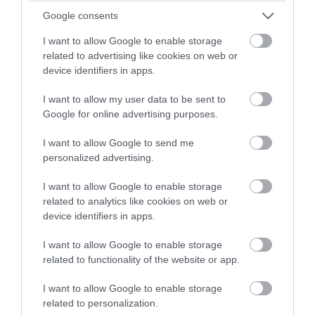
(βίντεο)
Google consents
I want to allow Google to enable storage
02.08.2026 | 16:09
related to advertising like cookies on web or
device identifiers in apps.
I want to allow my user data to be sent to
Google for online advertising purposes.
I want to allow Google to send me
personalized advertising.
I want to allow Google to enable storage
related to analytics like cookies on web or
device identifiers in apps.
I want to allow Google to enable storage
PRONEWS.GR /
ΑΛΛΑ ΣΠΟΡ
related to functionality of the website or app.
Κωπηλασία: Νέα μεγάλη επιτυχία για
την Ελλάδα – «Ασημένιες» στο Ευρωπαϊκό
I want to allow Google to enable storage
related to personalization.
Μ.Κοντού και Ε.Αναστασιάδου