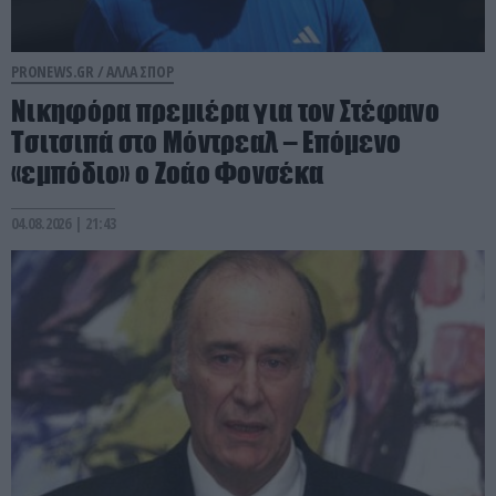
PRONEWS.GR /
ΑΛΛΑ ΣΠΟΡ
Νικηφόρα πρεμιέρα για τον Στέφανο
Τσιτσιπά στο Μόντρεαλ – Επόμενο
«εμπόδιο» ο Ζοάο Φονσέκα
04.08.2026 | 21:43