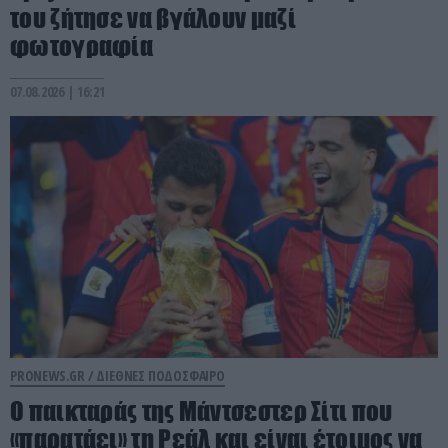
του ζήτησε να βγάλουν μαζί
φωτογραφία
07.08.2026 | 16:21
PRONEWS.GR /
ΔΙΕΘΝΕΣ ΠΟΔΟΣΦΑΙΡΟ
Ο παικταράς της Μάντσεστερ Σίτι που
«παρατάει» τη Ρεάλ και είναι έτοιμος να