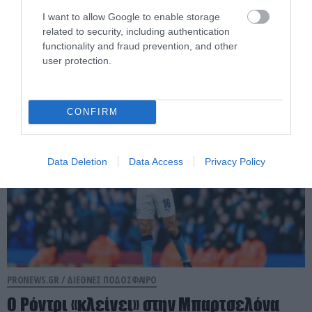
«Σεισμός» στις τάξεις του ΠΑΟΚ: Aκόμα
I want to allow Google to enable storage
ένα «μεγαθήριο» προσέλκυσε τον
related to security, including authentication
Γ.Κωνσταντέλια (βίντεο)
functionality and fraud prevention, and other
user protection.
07.08.2026 | 17:55
CONFIRM
Data Deletion
Data Access
Privacy Policy
PRONEWS.GR /
ΔΙΕΘΝΕΣ ΠΟΔΟΣΦΑΙΡΟ
Ο Ρόντρι «κλείνει» στην Μπαρτσελόνα