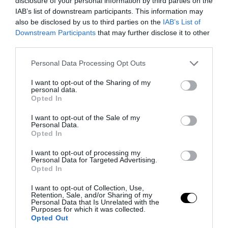
disclosure of your personal information by third parties on the
IAB’s list of downstream participants. This information may
PRONEWS.GR /
ΔΙΕΘΝΕΣ ΠΟΔΟΣΦΑΙΡΟ
also be disclosed by us to third parties on the
IAB’s List of
Downstream Participants
that may further disclose it to other
Η Μπαρτσελόνα ακύρωσε φιλικό
third parties.
παιχνίδι στο Μαρόκο λόγω της κρίσης
Please note that this website/app uses one or more Google
στη Θέουτα
Personal Data Processing Opt Outs
services and may gather and store information including but
not limited to your visit or usage behaviour. You may click to
I want to opt-out of the Sharing of my
07.08.2026 | 20:50
personal data.
grant or deny consent to Google and its third-party tags to
Opted In
use your data for below specified purposes in below Google
consent section.
I want to opt-out of the Sale of my
Personal Data.
Opted In
I want to opt-out of processing my
Personal Data for Targeted Advertising.
Opted In
I want to opt-out of Collection, Use,
Retention, Sale, and/or Sharing of my
Personal Data that Is Unrelated with the
Purposes for which it was collected.
Opted Out