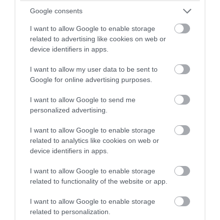
PRONEWS.GR /
ΔΙΕΘΝΕΣ ΠΟΔΟΣΦΑΙΡΟ
Google consents
H Παρί Σεν Ζερμέν «βγάζει το «λάδι» στη
I want to allow Google to enable storage
Λίβερπουλ: Τώρα άλλαξε γνώμη για τον
related to advertising like cookies on web or
Μπαρκολά και αύξησε ραγδαία την τιμή
device identifiers in apps.
I want to allow my user data to be sent to
07.08.2026 | 19:42
Google for online advertising purposes.
I want to allow Google to send me
personalized advertising.
I want to allow Google to enable storage
related to analytics like cookies on web or
device identifiers in apps.
I want to allow Google to enable storage
related to functionality of the website or app.
I want to allow Google to enable storage
PRONEWS.GR /
ΔΙΕΘΝΕΣ ΠΟΔΟΣΦΑΙΡΟ
related to personalization.