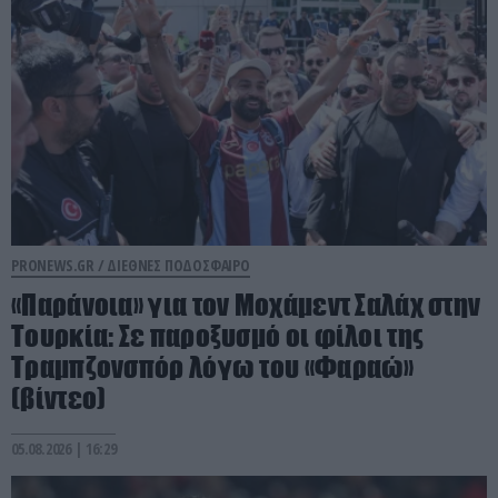
PRONEWS.GR /
ΔΙΕΘΝΕΣ ΠΟΔΟΣΦΑΙΡΟ
«Παράνοια» για τον Μοχάμεντ Σαλάχ στην
Τουρκία: Σε παροξυσμό οι φίλοι της
Τραμπζονσπόρ λόγω του «Φαραώ»
(βίντεο)
05.08.2026 | 16:29