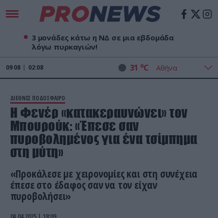
3 μονάδες κάτω η ΝΔ σε μια εβδομάδα
λόγω πυρκαγιών!
o
31
C
09
08
02:09
ΔΙΕΘΝΕΣ ΠΟΔΟΣΦΑΙΡΟ
Η Φενέρ «κατακεραυνώνει» τον
Μπουρούκ: «Έπεσε σαν
πυροβολημένος για ένα τσίμπημα
στη μύτη»
«Προκάλεσε με χειρονομίες και στη συνέχεια
έπεσε στο έδαφος σαν να τον είχαν
πυροβολήσει»
04.04.2025 | 18:09