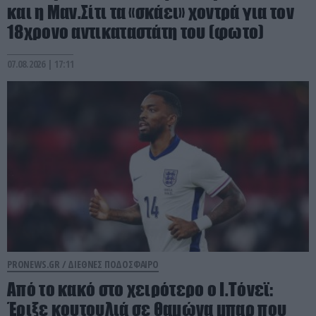
και η Μαν.Σίτι τα «σκάει» χοντρά για τον
18χρονο αντικαταστάτη του (φωτο)
07.08.2026 | 17:11
PRONEWS.GR /
ΔΙΕΘΝΕΣ ΠΟΔΟΣΦΑΙΡΟ
Από το κακό στο χειρότερο ο Ι.Τόνεϊ:
Έριξε κουτουλιά σε θαμώνα μπαρ που