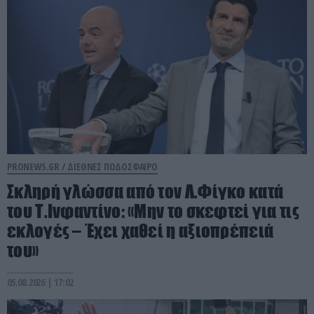
PRONEWS.GR /
ΔΙΕΘΝΕΣ ΠΟΔΟΣΦΑΙΡΟ
Σκληρή γλώσσα από τον Λ.Φίγκο κατά
του Τ.Ινφαντίνο: «Μην το σκεφτεί για τις
εκλογές – Έχει χαθεί η αξιοπρέπειά
του»
05.08.2026 | 17:02