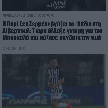
PRONEWS.GR /
ΔΙΕΘΝΕΣ ΠΟΔΟΣΦΑΙΡΟ
H Παρί Σεν Ζερμέν «βγάζει το «λάδι» στη
Λίβερπουλ: Τώρα άλλαξε γνώμη για τον
Μπαρκολά και αύξησε ραγδαία την τιμή
07.08.2026 | 19:42