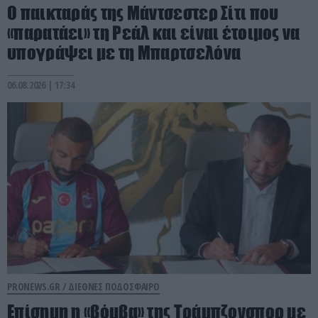
Ο παικταράς της Μάντσεστερ Σίτι που
«παρατάει» τη Ρεάλ και είναι έτοιμος να
υπογράψει με τη Μπαρτσελόνα
06.08.2026 | 17:34
PRONEWS.GR /
ΔΙΕΘΝΕΣ ΠΟΔΟΣΦΑΙΡΟ
Επίσημη η «βόμβα» της Τράμπζονσπορ με