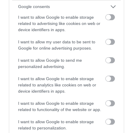
Πρόκειται για το μεγαλύτερο Μουντιάλ
Google consents
που έχει γίνει ποτέ, καθώς με το νέο
I want to allow Google to enable storage
format της διοργάνωσης συμμετέχουν
related to advertising like cookies on web or
πλέον 48 εθνικές ομάδες, οι οποίες
device identifiers in apps.
χωρίζονται σε 12 ομίλους. Στα
I want to allow my user data to be sent to
προηγούμενα Παγκόσμια Κύπελλα ίσχυε
Google for online advertising purposes.
το παραδοσιακό μοντέλο με 32 εθνικές
I want to allow Google to send me
ομάδες που χωρίζονταν σε 8 ομίλους.
personalized advertising.
Επιπλέον, χρησιμοποιείται μία μέθοδος
I want to allow Google to enable storage
που τα τελευταία χρόνια έχει
related to analytics like cookies on web or
device identifiers in apps.
εφαρμοστεί στα τουρνουά Euro. Ο λόγος
για το σύστημα πρόκρισης για τις
I want to allow Google to enable storage
καλύτερες τρίτες εθνικές ομάδες στη
related to functionality of the website or app.
φάση των ομίλων.
I want to allow Google to enable storage
related to personalization.
Το εισιτήριο για τον επόμενο γύρο θα