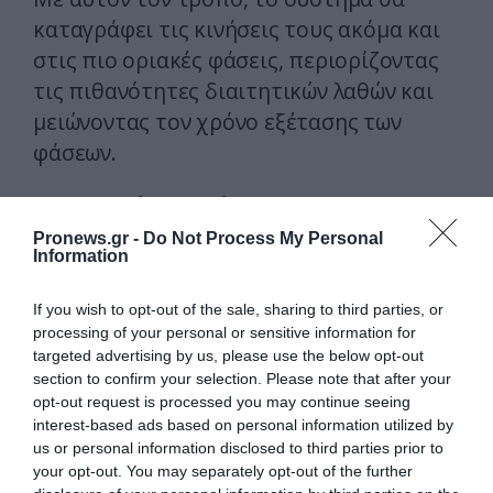
καταγράφει τις κινήσεις τους ακόμα και
στις πιο οριακές φάσεις, περιορίζοντας
τις πιθανότητες διαιτητικών λαθών και
μειώνοντας τον χρόνο εξέτασης των
φάσεων.
Στο Παγκόσμιο Κύπελλο του 2026 θα
κάνει ντεμπούτο και η πλατφόρμα
Pronews.gr -
Do Not Process My Personal
Information
Football AI Pro, ένα ψηφιακό εργαλείο
για την πλήρη ανίχνευση παικτών και
If you wish to opt-out of the sale, sharing to third parties, or
ομάδων, το οποίο συνεισφέρει στη
processing of your personal or sensitive information for
διαχείριση δεδομένων και την
targeted advertising by us, please use the below opt-out
section to confirm your selection. Please note that after your
ανάλυση της τακτικής πριν και μετά
opt-out request is processed you may continue seeing
τους αγώνες.
interest-based ads based on personal information utilized by
us or personal information disclosed to third parties prior to
Παράλληλα, οι τηλεθεατές θα έχουν
your opt-out. You may separately opt-out of the further