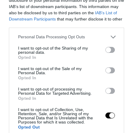
disclosure of your personal information by third parties on the
πρόσβαση σε πλάνα από την κάμερα
IAB’s list of downstream participants. This information may
σώματος του διαιτητή, η οποία θα
also be disclosed by us to third parties on the
IAB’s List of
αποδίδει σταθερή και ομαλή εικόνα χάρη
Downstream Participants
that may further disclose it to other
third parties.
σε ειδικό λογισμικό σταθεροποίησης που
βασίζεται σε AI.
Please note that this website/app uses one or more Google
Personal Data Processing Opt Outs
services and may gather and store information including but
not limited to your visit or usage behaviour. You may click to
I want to opt-out of the Sharing of my
Τέλος, η τεχνητή νοημοσύνη
personal data.
grant or deny consent to Google and its third-party tags to
Opted In
επιστρατεύεται και στον τομέα της
use your data for below specified purposes in below Google
ασφάλειας. Η FIFA και οι διοργανώτριες
consent section.
I want to opt-out of the Sale of my
Personal Data.
χώρες –οι οποίες για πρώτη φορά στην
Opted In
ιστορία είναι τρεις– θα χρησιμοποιήσουν
I want to opt-out of processing my
ρομποτικούς σκύλους για την
Personal Data for Targeted Advertising.
Opted In
αποτελεσματικότερη επιτήρηση των
εξωτερικών ζωνών γύρω από τα στάδια.
I want to opt-out of Collection, Use,
Retention, Sale, and/or Sharing of my
Personal Data that Is Unrelated with the
Αλλαγή στο format της διοργάνωσης
Purposes for which it was collected.
Opted Out