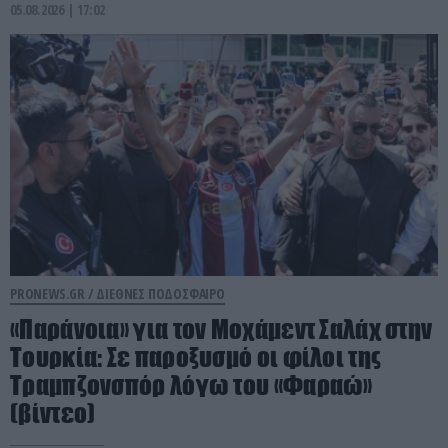
05.08.2026 | 17:02
PRONEWS.GR /
ΔΙΕΘΝΕΣ ΠΟΔΟΣΦΑΙΡΟ
«Παράνοια» για τον Μοχάμεντ Σαλάχ στην
Τουρκία: Σε παροξυσμό οι φίλοι της
Τραμπζονσπόρ λόγω του «Φαραώ»
(βίντεο)