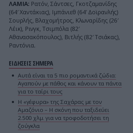
ΛΑΜΙΑ:
Ρατόν, Σάντσες, Γκοτζαμανίδης
(64′ Χαντάκιας), Ιμπάνιεθ (64′ Δοϊρανλής)
Σουρλής, Βλαχομήτρος, Κλωναρίδης (26′
Λέικ), Ρινγκ, Τσιμπόλα (82′
Αθανασακόπουλος), Βιτλής (82′ Τσιάκας),
Ραντόνια.
ΕΙΔΗΣΕΙΣ ΣΗΜΕΡΑ
Αυτά είναι τα 5 πιο ρομαντικά ζώδια:
Αγαπούν με πάθος και κάνουν τα πάντα
για το ταίρι τους
Η «γέφυρα» της Σαχάρας με τον
Αμαζόνιο – Η σκόνη που ταξιδεύει
2.500 χλμ. για να τροφοδοτήσει τη
ζούγκλα