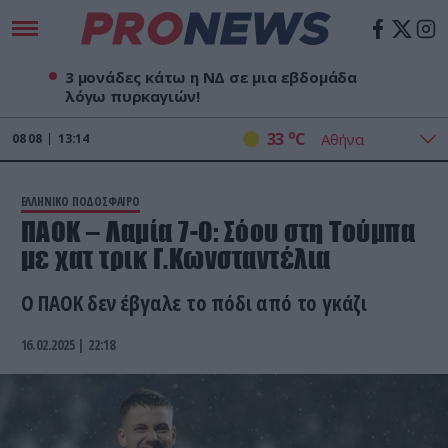
3 μονάδες κάτω η ΝΔ σε μια εβδομάδα
λόγω πυρκαγιών!
o
33
C
08
08
13:14
ΕΛΛΗΝΙΚΟ ΠΟΔΟΣΦΑΙΡΟ
ΠΑΟΚ – Λαμία 7-0: Σόου στη Τούμπα
με χατ τρικ Γ.Κωνσταντέλια
Ο ΠΑΟΚ δεν έβγαλε το πόδι από το γκάζι
16.02.2025 | 22:18