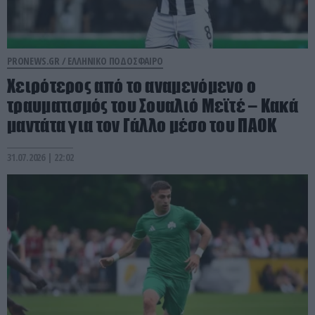
PRONEWS.GR /
ΕΛΛΗΝΙΚΟ ΠΟΔΟΣΦΑΙΡΟ
Χειρότερος από το αναμενόμενο ο
τραυματισμός του Σουαλιό Μεϊτέ – Kακά
μαντάτα για τον Γάλλο μέσο του ΠΑΟΚ
31.07.2026 | 22:02