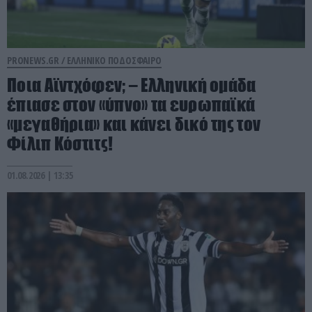
PRONEWS.GR /
ΕΛΛΗΝΙΚΟ ΠΟΔΟΣΦΑΙΡΟ
Ποια Αϊντχόφεν; – Ελληνική ομάδα
έπιασε στον «ύπνο» τα ευρωπαϊκά
«μεγαθήρια» και κάνει δικό της τον
Φίλιπ Κόστιτς!
01.08.2026 | 13:35