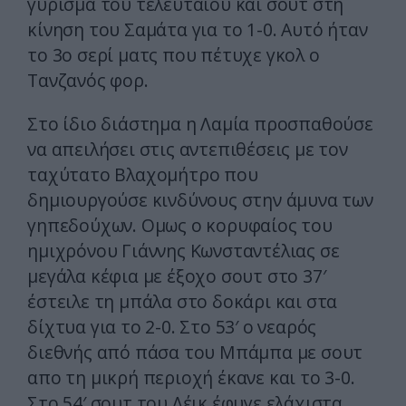
γύρισμα του τελευταίου και σουτ στη
κίνηση του Σαμάτα για το 1-0. Αυτό ήταν
το 3ο σερί ματς που πέτυχε γκολ ο
Τανζανός φορ.
Στο ίδιο διάστημα η Λαμία προσπαθούσε
να απειλήσει στις αντεπιθέσεις με τον
ταχύτατο Βλαχομήτρο που
δημιουργούσε κινδύνους στην άμυνα των
γηπεδούχων. Ομως ο κορυφαίος του
ημιχρόνου Γιάννης Κωνσταντέλιας σε
μεγάλα κέφια με έξοχο σουτ στο 37′
έστειλε τη μπάλα στο δοκάρι και στα
δίχτυα για το 2-0. Στο 53′ ο νεαρός
διεθνής από πάσα του Μπάμπα με σουτ
απο τη μικρή περιοχή έκανε και το 3-0.
Στο 54′ σουτ του Λέικ έφυγε ελάχιστα