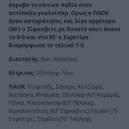
έκρυβε το οπτικό πεδίο στον
αντίπαλο γκολκίπερ. Ομως ο ΠΑΟΚ
ήταν ασταμάτητος και λίγο αργότερα
(86′) ο Ζίφκοβιτς με δυνατό σουτ έκανε
το 6-0 και στο 92′ ο Σορετίρε
διαμόρφωσε το τελικό 7-0.
Διαιτητής:
Κων. Κατοίκος
Κίτρινες
: Οζντόεφ, Λέικ.
ΠΑΟΚ
: Τσιφτσής, Σάστρε, Κετζιόρα,
Βιετέσκα, Μπάμπα, Οζντόεφ (63′ Καμαρά),
Πένια, Ντεσπόντοφ (63′ Πέλκας),
Κωνσταντέλιας (63′ Ζίφκοβιτς) Τάισον (75′
Σορετίρε), Σαμάτα (70′ Τσάλοφ).