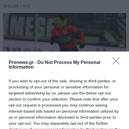
04.08.2026 | 19:35
Pronews.gr -
Do Not Process My Personal
Information
If you wish to opt-out of the sale, sharing to third parties, or
processing of your personal or sensitive information for
PRONEWS.GR /
ΕΛΛΗΝΙΚΟ ΠΟΔΟΣΦΑΙΡΟ
targeted advertising by us, please use the below opt-out
Ολυμπιακός: Η Ναϊμέγκεν πούλησε τον
section to confirm your selection. Please note that after your
καλύτερό της παίκτη λίγες ώρες πριν την
opt-out request is processed you may continue seeing
interest-based ads based on personal information utilized by
κρίσιμη αναμέτρηση
us or personal information disclosed to third parties prior to
your opt-out. You may separately opt-out of the further
04.08.2026 | 17:42