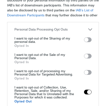
disclosure of your personal information by third parties on the
IAB’s list of downstream participants. This information may
also be disclosed by us to third parties on the
IAB’s List of
Downstream Participants
that may further disclose it to other
third parties.
Please note that this website/app uses one or more Google
Personal Data Processing Opt Outs
services and may gather and store information including but
not limited to your visit or usage behaviour. You may click to
I want to opt-out of the Sharing of my
personal data.
grant or deny consent to Google and its third-party tags to
Opted In
use your data for below specified purposes in below Google
consent section.
I want to opt-out of the Sale of my
Personal Data.
Opted In
PRONEWS.GR /
ΕΛΛΗΝΙΚΟ ΠΟΔΟΣΦΑΙΡΟ
I want to opt-out of processing my
Η Ρίβερ Πλέιτ συμφώνησε με παίκτη του
Personal Data for Targeted Advertising.
Opted In
Ολυμπιακού: Το ποσό που θα βάλουν
στην «τσέπη» οι ερυθρόλευκοι
I want to opt-out of Collection, Use,
Retention, Sale, and/or Sharing of my
Personal Data that Is Unrelated with the
Purposes for which it was collected.
04.08.2026 | 16:41
Opted Out