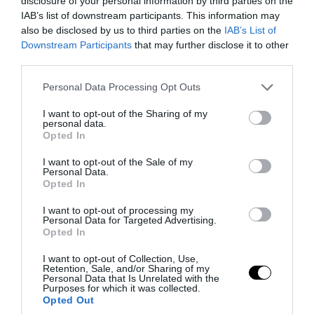
disclosure of your personal information by third parties on the
IAB’s list of downstream participants. This information may
also be disclosed by us to third parties on the
IAB’s List of
Downstream Participants
that may further disclose it to other
third parties.
Please note that this website/app uses one or more Google
Personal Data Processing Opt Outs
services and may gather and store information including but
not limited to your visit or usage behaviour. You may click to
I want to opt-out of the Sharing of my
personal data.
grant or deny consent to Google and its third-party tags to
Opted In
use your data for below specified purposes in below Google
consent section.
I want to opt-out of the Sale of my
Personal Data.
Opted In
PRONEWS.GR /
ΔΙΕΘΝΕΣ ΠΟΔΟΣΦΑΙΡΟ
I want to opt-out of processing my
Η Χαλ ανακοίνωσε και επίσημα την
Personal Data for Targeted Advertising.
Opted In
απόκτηση του Κ.Τζολάκη
I want to opt-out of Collection, Use,
Retention, Sale, and/or Sharing of my
05.08.2026 | 12:32
Personal Data that Is Unrelated with the
Purposes for which it was collected.
Opted Out