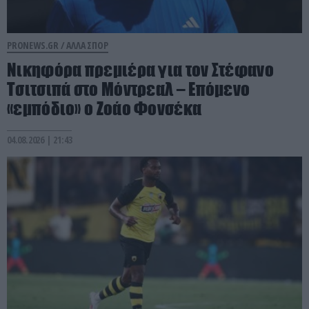
PRONEWS.GR /
ΑΛΛΑ ΣΠΟΡ
Νικηφόρα πρεμιέρα για τον Στέφανο
Τσιτσιπά στο Μόντρεαλ – Επόμενο
«εμπόδιο» ο Ζοάο Φονσέκα
04.08.2026 | 21:43