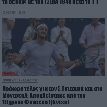
τη ρεβάνς με την ΤΣΣΚΑ 1948 μετά το 1-1
05.08.2026 | 23:53
PRONEWS.GR /
ΑΛΛΑ ΣΠΟΡ
Πρόωρο τέλος για τον Σ.Τσιτσιπά και στο
Μόντρεαλ: Αποκλείστηκε από τον
19χρονο Φονσέκα (βίντεο)