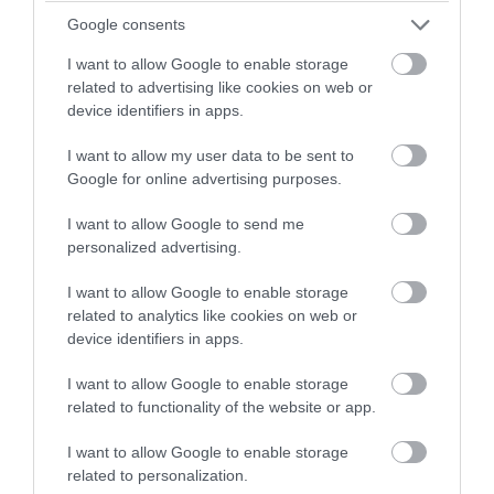
Google consents
I want to allow Google to enable storage
related to advertising like cookies on web or
device identifiers in apps.
I want to allow my user data to be sent to
Google for online advertising purposes.
I want to allow Google to send me
personalized advertising.
PRONEWS.GR /
ΠΑΡΑΣΚΗΝΙΟ
Ντίντα: Το παραμορφωμένο του δάχτυλο
I want to allow Google to enable storage
έγινε viral μετά την εμφάνισή του σε
related to analytics like cookies on web or
device identifiers in apps.
τελετή της Μίλαν (φώτο)
I want to allow Google to enable storage
05.08.2026 | 12:03
related to functionality of the website or app.
I want to allow Google to enable storage
related to personalization.