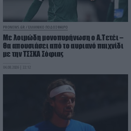
PRONEWS.GR /
ΕΛΛΗΝΙΚΟ ΠΟΔΟΣΦΑΙΡΟ
Με λοιμώδη μονοπυρήνωση ο Α.Τετέι –
Θα απουσιάσει από το αυριανό παιχνίδι
με την ΤΣΣΚΑ Σόφιας
04.08.2026 | 22:12