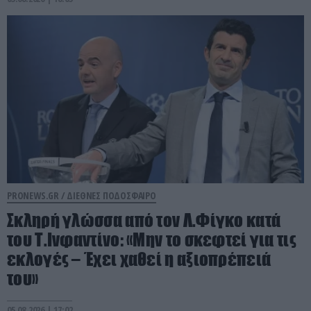
PRONEWS.GR /
ΔΙΕΘΝΕΣ ΠΟΔΟΣΦΑΙΡΟ
Σκληρή γλώσσα από τον Λ.Φίγκο κατά
του Τ.Ινφαντίνο: «Μην το σκεφτεί για τις
εκλογές – Έχει χαθεί η αξιοπρέπειά
του»
05.08.2026 | 17:02