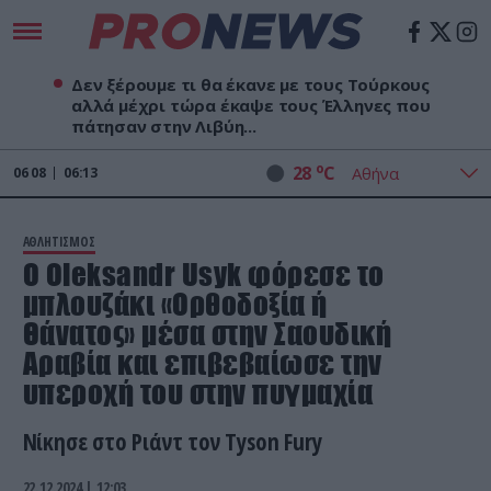
Δεν ξέρουμε τι θα έκανε με τους Τούρκους
αλλά μέχρι τώρα έκαψε τους Έλληνες που
πάτησαν στην Λιβύη...
o
28
C
06
08
06:13
ΑΘΛΗΤΙΣΜΟΣ
Ο Oleksandr Usyk φόρεσε το
μπλουζάκι «Ορθοδοξία ή
Θάνατος» μέσα στην Σαουδική
Αραβία και επιβεβαίωσε την
υπεροχή του στην πυγμαχία
Νίκησε στο Ριάντ τον Tyson Fury
22.12.2024 | 12:03