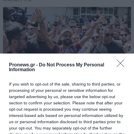
Pronews.gr -
Do Not Process My Personal
Information
If you wish to opt-out of the sale, sharing to third parties, or
PRONEWS.GR /
ΔΙΕΘΝΕΣ ΠΟΔΟΣΦΑΙΡΟ
processing of your personal or sensitive information for
«Παράνοια» για τον Μοχάμεντ Σαλάχ στην
targeted advertising by us, please use the below opt-out
Τουρκία: Σε παροξυσμό οι φίλοι της
section to confirm your selection. Please note that after your
opt-out request is processed you may continue seeing
Τραμπζονσπόρ λόγω του «Φαραώ»
interest-based ads based on personal information utilized by
(βίντεο)
us or personal information disclosed to third parties prior to
your opt-out. You may separately opt-out of the further
05.08.2026 | 16:29