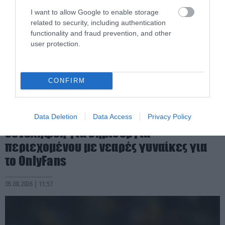
I want to allow Google to enable storage
related to security, including authentication
functionality and fraud prevention, and other
user protection.
CONFIRM
PRONEWS.GR /
ΠΑΡΑΣΚΗΝΙΟ
ΗΠΑ: Πρώην μπασκετμπολίστας
Data Deletion
Data Access
Privacy Policy
συνελήφθη για δημιουργία
περιεχομένου με νεαρές γυναίκες για
το OnlyFans
05.08.2026 | 11:57