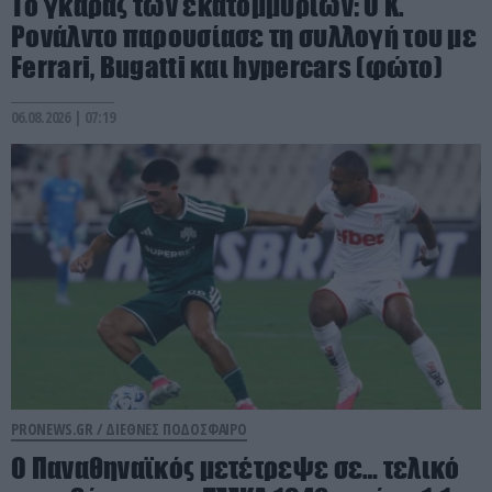
Το γκαράζ των εκατομμυρίων: Ο Κ.
Ρονάλντο παρουσίασε τη συλλογή του με
Ferrari, Bugatti και hypercars (φώτο)
06.08.2026 | 07:19
PRONEWS.GR /
ΔΙΕΘΝΕΣ ΠΟΔΟΣΦΑΙΡΟ
Ο Παναθηναϊκός μετέτρεψε σε… τελικό