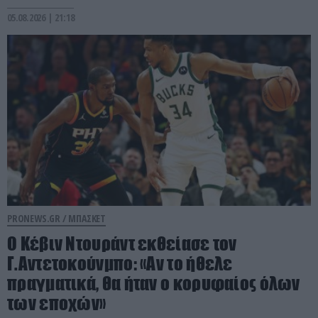
05.08.2026 | 21:18
PRONEWS.GR /
ΜΠΑΣΚΕΤ
Ο Κέβιν Ντουράντ εκθείασε τον
Γ.Αντετοκούνμπο: «Αν το ήθελε
πραγματικά, θα ήταν ο κορυφαίος όλων
των εποχών»