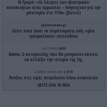
Ν.Τραμπ: «Οι λάτρεις των ηλεκτρικών
αυτοκινήτων είναι άρρωστοι – Ανησυχούν για την
μπαταρία στο 75%» (βίντεο)
ygeiamasnews.gr
Δείτε ποια είναι τα συμπτώματα ενός «μίνι
εγκεφαλικού» επεισοδίου
ΔΙΑΣΤΗΜΑ
08:05
Bennu: Ο αστεροειδής που θα μπορούσε κάποτε
να αλλάξει την ιστορία της Γης
ΔΙΕΘΝΗΣ ΟΙΚΟΝΟΜΙΑ
07:55
Άνοδος στις τιμές πετρελαίου λόγω ανησυχιών
για τα Στενά του Ορμούζ: Στα 83 δολάρια το
ΔΕΙΤΕ ΟΛΑ ΤΑ ΝΕΑ
βαρέλι Brent
TRAVEL
07:46
Ακυρώθηκε πτήση από το αεροδρόμιο