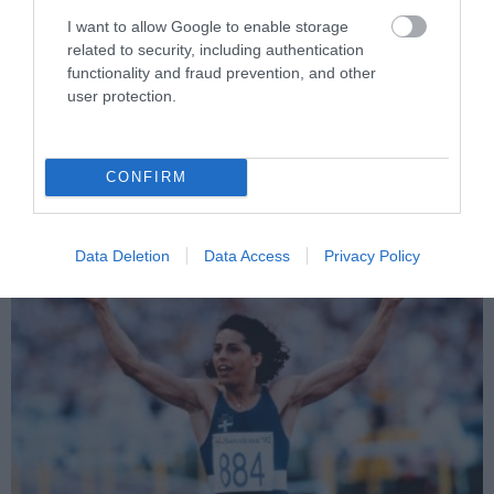
I want to allow Google to enable storage
related to security, including authentication
PRONEWS.GR /
ΠΑΡΑΣΚΗΝΙΟ
functionality and fraud prevention, and other
user protection.
Πέθανε στα 38 του ο γιος του Μαρκ Χιουζ:
Τι είναι το «σύνδρομο αιφνίδιου
θανάτου» που του στέρησε την ζωή
CONFIRM
06.08.2026 | 09:59
Data Deletion
Data Access
Privacy Policy