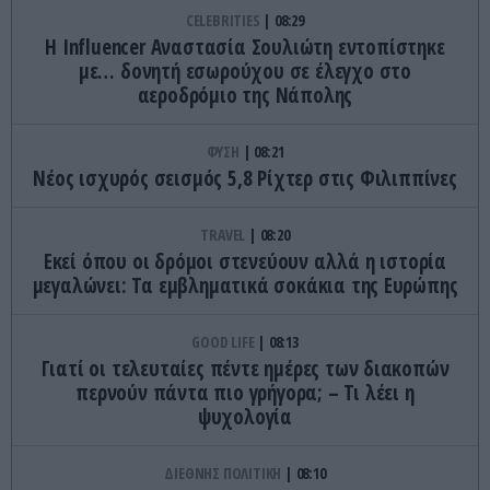
CELEBRITIES
08:29
Η Ιnfluencer Αναστασία Σουλιώτη εντοπίστηκε
με… δονητή εσωρούχου σε έλεγχο στο
αεροδρόμιο της Νάπολης
ΦΥΣΗ
08:21
Νέος ισχυρός σεισμός 5,8 Ρίχτερ στις Φιλιππίνες
TRAVEL
08:20
Εκεί όπου οι δρόμοι στενεύουν αλλά η ιστορία
μεγαλώνει: Τα εμβληματικά σοκάκια της Ευρώπης
GOOD LIFE
08:13
Γιατί οι τελευταίες πέντε ημέρες των διακοπών
περνούν πάντα πιο γρήγορα; – Τι λέει η
ψυχολογία
ΔΙΕΘΝΗΣ ΠΟΛΙΤΙΚΗ
08:10