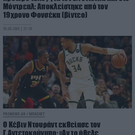
Μόντρεαλ: Αποκλείστηκε από τον
19χρονο Φονσέκα (βίντεο)
05.08.2026 | 21:18
PRONEWS.GR /
ΜΠΑΣΚΕΤ
Ο Κέβιν Ντουράντ εκθείασε τον
Γ.Αντετοκούνμπο: «Αν το ήθελε