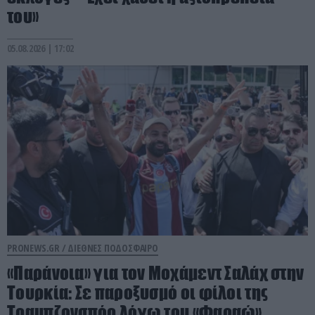
του»
05.08.2026 | 17:02
PRONEWS.GR /
ΔΙΕΘΝΕΣ ΠΟΔΟΣΦΑΙΡΟ
«Παράνοια» για τον Μοχάμεντ Σαλάχ στην
Τουρκία: Σε παροξυσμό οι φίλοι της
Τραμπζονσπόρ λόγω του «Φαραώ»