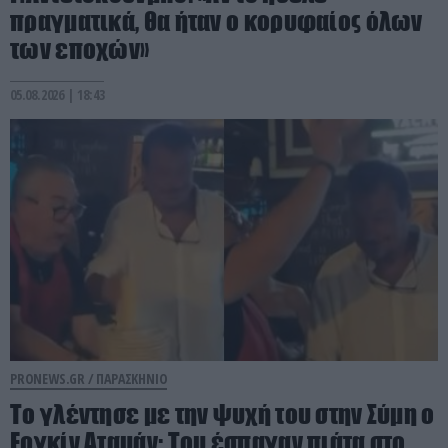
πραγματικά, θα ήταν ο κορυφαίος όλων
των εποχών»
05.08.2026 | 18:43
PRONEWS.GR /
ΠΑΡΑΣΚΗΝΙΟ
Το γλέντησε με την ψυχή του στην Σύμη ο
Εργκίν Αταμάν: Του έσπαγαν πιάτα στο