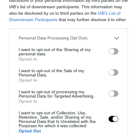
disclosure of your personal information by third parties on the
IAB’s list of downstream participants. This information may
also be disclosed by us to third parties on the
IAB’s List of
Downstream Participants
that may further disclose it to other
third parties.
PRONEWS.GR /
ΠΑΡΑΣΚΗΝΙΟ
Please note that this website/app uses one or more Google
Personal Data Processing Opt Outs
services and may gather and store information including but
Ο μεγάλος γιος του Λιονέλ Μέσι στα
not limited to your visit or usage behaviour. You may click to
I want to opt-out of the Sharing of my
personal data.
χνάρια του πατέρα του – Θα ενταχθεί στις
grant or deny consent to Google and its third-party tags to
Opted In
use your data for below specified purposes in below Google
ακαδημίες της Μπαρτσελόνα
consent section.
I want to opt-out of the Sale of my
Personal Data.
06.08.2026 | 14:54
Opted In
I want to opt-out of processing my
Personal Data for Targeted Advertising.
Opted In
I want to opt-out of Collection, Use,
Retention, Sale, and/or Sharing of my
Personal Data that Is Unrelated with the
Purposes for which it was collected.
Opted Out