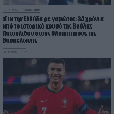
PRONEWS.GR /
ΑΛΛΑ ΣΠΟΡ
«Για την Ελλάδα ρε γαμώτο»: 34 χρόνια
από το ιστορικό χρυσό της Βούλας
Πατουλίδου στους Ολυμπιακούς της
Βαρκελώνης
06.08.2026 | 07:32