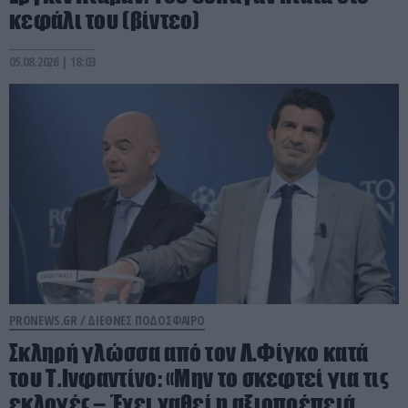
κεφάλι του (βίντεο)
05.08.2026 | 18:03
PRONEWS.GR /
ΔΙΕΘΝΕΣ ΠΟΔΟΣΦΑΙΡΟ
Σκληρή γλώσσα από τον Λ.Φίγκο κατά
του Τ.Ινφαντίνο: «Μην το σκεφτεί για τις
εκλογές – Έχει χαθεί η αξιοπρέπειά