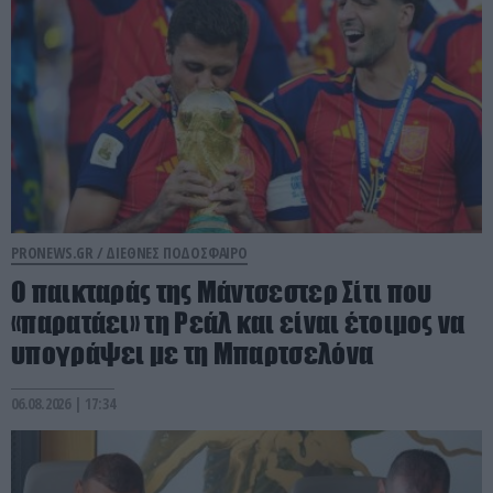
PRONEWS.GR /
ΔΙΕΘΝΕΣ ΠΟΔΟΣΦΑΙΡΟ
Ο παικταράς της Μάντσεστερ Σίτι που
«παρατάει» τη Ρεάλ και είναι έτοιμος να
υπογράψει με τη Μπαρτσελόνα
06.08.2026 | 17:34