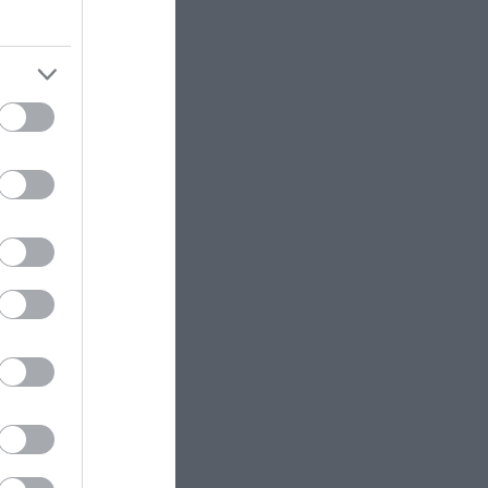
χόρεψε τη «Ρόζα» και η ιστορία
έγινε σιωπή
ΕΛΛΗΝΙΚΟ ΠΟΔΟΣΦΑΙΡΟ
14:12
ram
ΠΑΟΚ: Επίσημη η επιστροφή του
Δ.Γιαννούλη με φοβερό βίντεο –
«Δημήτρη, ζακέτα να πάρεις»
ΕΣΩΤΕΡΙΚΗ ΑΣΦΑΛΕΙΑ
14:05
Προφυλακιστέος ο 26χρονος
Αφγανός για τη δολοφονία της
38χρονης Βρετανίδας
X-FILES
14:02
Πάνω από 6 στους 10 ανθρώπους
έχουν βιώσει ανεξήγητες
εμπειρίες: «Άκουσαν» φωνές ή
ένιωσαν την παρουσία κάποιου