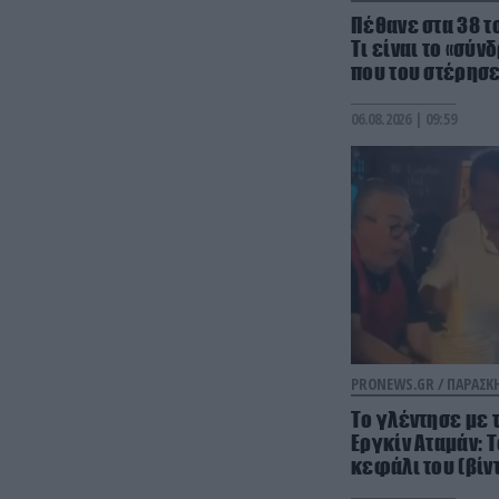
Πέθανε στα 38 το
Τι είναι το «σύ
που του στέρησε
06.08.2026 | 09:59
PRONEWS.GR /
ΠΑΡΑΣΚ
Το γλέντησε με 
Εργκίν Αταμάν: 
κεφάλι του (βίν