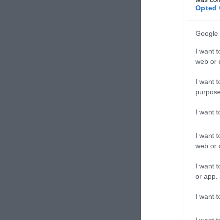
TAGS:
ΜΟΥ
Opted 
Google 
Δε
I want t
web or d
I want t
purpose
I want 
I want t
web or d
I want t
or app.
I want t
I want t