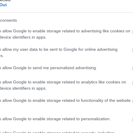
ΝΤΙΑΛ
ΣΑΚΙΡΑ
ΤΡΑΓΟΥΔΙ
Out
consents
ίτε μας ζωντανά στο
YouTube
,
Twitch
,
X
,
Teleg
o allow Google to enable storage related to advertising like cookies on
evice identifiers in apps.
o allow my user data to be sent to Google for online advertising
s.
to allow Google to send me personalized advertising.
o allow Google to enable storage related to analytics like cookies on
evice identifiers in apps.
o allow Google to enable storage related to functionality of the website
o allow Google to enable storage related to personalization.
o allow Google to enable storage related to security, including