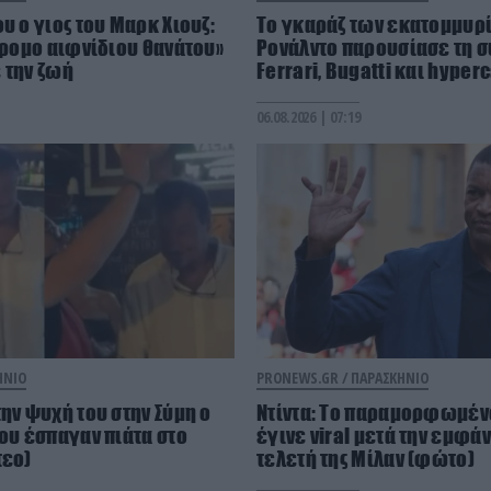
υ ο γιος του Μαρκ Χιουζ:
Το γκαράζ των εκατομμυρί
νδρομο αιφνίδιου θανάτου»
Ρονάλντο παρουσίασε τη σ
 την ζωή
Ferrari, Bugatti και hyper
06.08.2026 | 07:19
ΗΝΙΟ
PRONEWS.GR /
ΠΑΡΑΣΚΗΝΙΟ
την ψυχή του στην Σύμη ο
Ντίντα: Το παραμορφωμέν
Του έσπαγαν πιάτα στο
έγινε viral μετά την εμφάν
τεο)
τελετή της Μίλαν (φώτο)