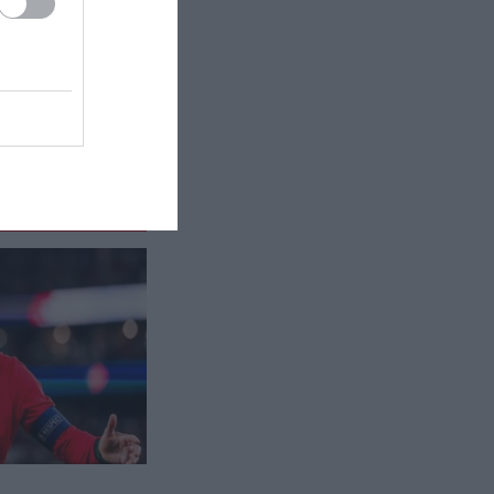
GOOD LIFE
14:00
Γιατί οι περισσότεροι άνθρωποι
είναι δεξιόχειρες – Οι παράγοντες
που το εξηγούν
CELEBRITIES
13:58
Κατερίνα Γερονικολού: Ποζάρει με
μαύρο μπικίνι στη Λευκάδα και
«αναστατώνει» με τις αναλογίες
της (φώτο)
ΤΕΧΝΟΛΟΓΙΑ
13:57
Γιατί δεν βλέπουν όλοι τις ίδιες
αναρτήσεις στα social media;
ΠΡΟΣΩΠΑ
13:52
«Έφυγε» από τη ζωή σε ηλικία 86
ετών ο θρυλικός Ιταλός
τραγουδοποιός Φραντσέσκο