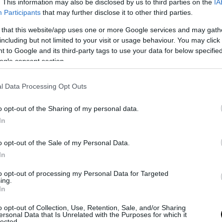
. This information may also be disclosed by us to third parties on the
IA
συμμετέχει ενεργά και το στάδιο να μετατρέπετα
Participants
that may further disclose it to other third parties.
ορτή, πριν ακόμη ξεκινήσει ο αγώνας.
 that this website/app uses one or more Google services and may gath
including but not limited to your visit or usage behaviour. You may click 
ΣΗΜΕΡΑ
 to Google and its third-party tags to use your data for below specifi
ogle consent section.
… νανοτεχνολογία στην Αρχαία Ελλάδα; – Τί δείχ
 αγγεία του 7ου αιώνα π.Χ.
l Data Processing Opt Outs
νσκι: «Η Ουκρανία χτύπησε δύο μεγάλα διυλιστήρ
o opt-out of the Sharing of my personal data.
αίου βαθιά στη Ρωσία» (βίντεο)
In
α για Δημοκρατία» σε ΜΜΕ: «Στόχος είναι το Κίνη
στιανού και όχι το διεφθαρμένο σύστημα εξουσί
o opt-out of the Sale of my Personal Data.
In
to opt-out of processing my Personal Data for Targeted
Ακολουθήστε το
pronews.gr
στο Google News και μ
ing.
In
πρώτοι όλες τις ειδήσεις
o opt-out of Collection, Use, Retention, Sale, and/or Sharing
ersonal Data that Is Unrelated with the Purposes for which it
lected.