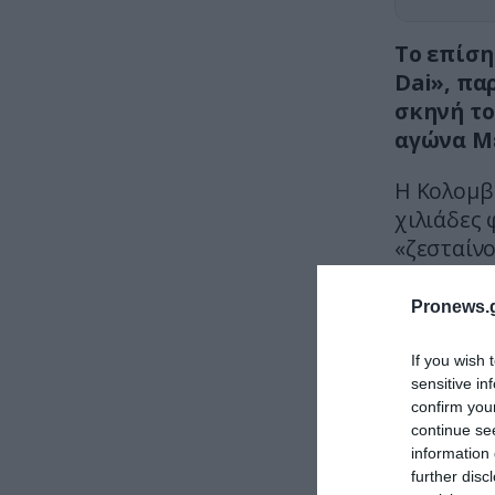
Το επίση
Dai», πα
σκηνή το
αγώνα Με
Η Κολομβ
χιλιάδες 
«ζεσταίνο
Pronews.g
If you wish 
sensitive in
confirm you
continue se
information 
further disc
Η εμφάνισ