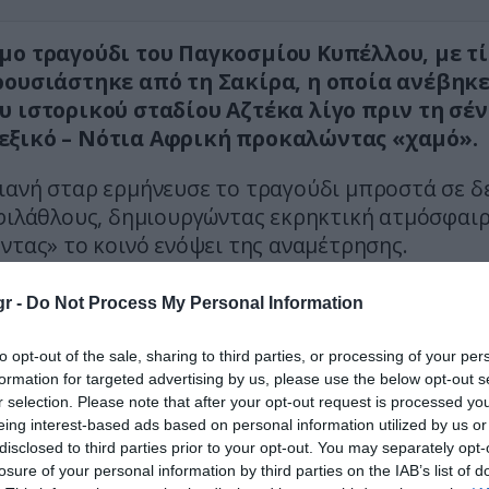
μο τραγούδι του Παγκοσμίου Κυπέλλου, με τί
ρουσιάστηκε από τη Σακίρα, η οποία ανέβηκε
υ ιστορικού σταδίου Αζτέκα λίγο πριν τη σέν
ξικό – Νότια Αφρική προκαλώντας «χαμό».
ιανή σταρ ερμήνευσε το τραγούδι μπροστά σε δ
φιλάθλους, δημιουργώντας εκρηκτική ατμόσφαιρ
ντας» το κοινό ενόψει της αναμέτρησης.
r -
Do Not Process My Personal Information
to opt-out of the sale, sharing to third parties, or processing of your per
formation for targeted advertising by us, please use the below opt-out s
r selection. Please note that after your opt-out request is processed y
eing interest-based ads based on personal information utilized by us or
disclosed to third parties prior to your opt-out. You may separately opt-
losure of your personal information by third parties on the IAB’s list of
ή της αποτέλεσε ένα εντυπωσιακό pre-match sh