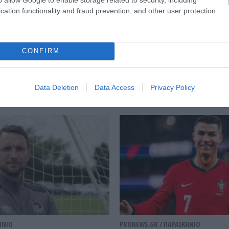
cation functionality and fraud prevention, and other user protection.
CONFIRM
Παρασκήνιο
Data Deletion
Data Access
Privacy Policy
ΗΝΙΟ
PRONEWS.GR /
ΠΑΡΑΣΚΗΝΙΟ