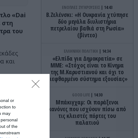
ΕΝΟΠΛΕΣ ΣΥΓΚΡΟΥΣΕΙΣ
14:43
τλο «Dai
Β.Ζελένσκι: «Η Ουκρανία χτύπησε
δύο μεγάλα διυλιστήρια
 στη
πετρελαίου βαθιά στη Ρωσία»
τρα του
(βίντεο)
ΕΛΛΗΝΙΚΗ ΠΟΛΙΤΙΚΗ
14:34
εκάδες
«Ελπίδα για Δημοκρατία» σε
α και
ΜΜΕ: «Στόχος είναι το Κίνημα
της Μ.Καρυστιανού και όχι το
διεφθαρμένο σύστημα εξουσίας»
GOOD LIFE
14:30
sonal or
Μπάκιγχαμ: Οι παράξενοι
ection to
κανόνες που ισχύουν πίσω από
ou may
τις κλειστές πόρτες του
 personal
παλατιού
out of the
 downstream
ow, με το