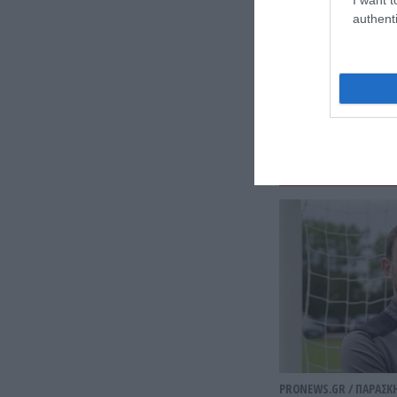
authenti
PRONEWS.GR /
ΠΑΡΑΣΚ