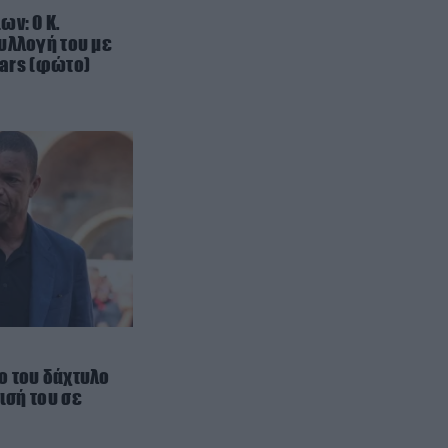
Γκουτσίνι
ων: Ο Κ.
υλλογή του με
cars (φώτο)
ΠΟΛΙΤΙΚΗ ΠΡΟΣΤΑΣΙΑ
13:49
Αγρίνιο: Φωτιά στην περιοχή της
Μεγάλης Χώρας – Επιχειρούν και
εναέρια μέσα
ΙΣΤΟΡΙΑ
13:45
Μια «σικέ» πριγκίπισσα που
κορόιδεψε ένα ολόκληρο χωριό!
ΕΣΩΤΕΡΙΚΗ ΑΣΦΑΛΕΙΑ
13:45
Μυστράς: Από παθολογικά αίτια
ο θάνατος του 90χρονου που
βρέθηκε σε καταψύκτη
ξενοδοχείου
ο του δάχτυλο
ισή του σε
ΕΣΩΤΕΡΙΚΗ ΑΣΦΑΛΕΙΑ
13:42