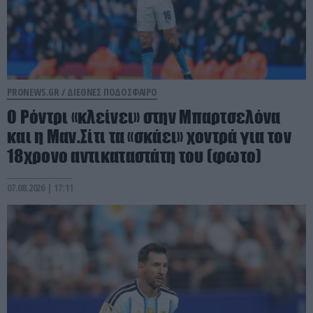
PRONEWS.GR /
ΔΙΕΘΝΕΣ ΠΟΔΟΣΦΑΙΡΟ
Ο Ρόντρι «κλείνει» στην Μπαρτσελόνα
και η Μαν.Σίτι τα «σκάει» χοντρά για τον
18χρονο αντικαταστάτη του (φωτο)
07.08.2026 | 17:11