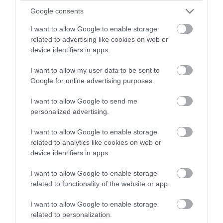
Google consents
I want to allow Google to enable storage
PRONEWS.GR /
ΠΑΡΑΣΚΗΝΙΟ
related to advertising like cookies on web or
device identifiers in apps.
Με την «πλάτη στον τοίχο» ο Τ.Ινφαντίνο
επειδή η Ρωσία έχει δικαίωμα ψήφου
I want to allow my user data to be sent to
Google for online advertising purposes.
στις εκλογές της FIFA
I want to allow Google to send me
07.08.2026 | 15:58
personalized advertising.
I want to allow Google to enable storage
related to analytics like cookies on web or
device identifiers in apps.
I want to allow Google to enable storage
related to functionality of the website or app.
I want to allow Google to enable storage
related to personalization.