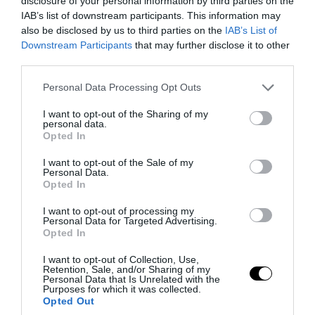
disclosure of your personal information by third parties on the
IAB’s list of downstream participants. This information may
also be disclosed by us to third parties on the
IAB’s List of
Downstream Participants
that may further disclose it to other
third parties.
PRONEWS.GR /
ΠΑΡΑΣΚΗΝΙΟ
Please note that this website/app uses one or more Google
Personal Data Processing Opt Outs
Νέα στοιχεία για τον θάνατο του
services and may gather and store information including but
not limited to your visit or usage behaviour. You may click to
I want to opt-out of the Sharing of my
Ν.Μαραντόνα: ««Δεν θέλω τίποτα –
personal data.
grant or deny consent to Google and its third-party tags to
Τελείωσε»
Opted In
use your data for below specified purposes in below Google
consent section.
I want to opt-out of the Sale of my
07.08.2026 | 16:19
Personal Data.
Opted In
I want to opt-out of processing my
Personal Data for Targeted Advertising.
Opted In
I want to opt-out of Collection, Use,
Retention, Sale, and/or Sharing of my
Personal Data that Is Unrelated with the
Purposes for which it was collected.
Opted Out