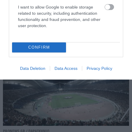
I want to allow Google to enable storage
related to security, including authentication
PRONEWS.GR /
ΠΑΡΑΣΚΗΝΙΟ
functionality and fraud prevention, and other
Μάριος Ηλιόπουλος σε Λόβρο Μάγερ:
user protection.
«Έχεις το βλέμμα της… τίγρης» (βίντεο)
07.08.2026 | 14:58
CONFIRM
Data Deletion
Data Access
Privacy Policy
PRONEWS.GR /
ΠΑΡΑΣΚΗΝΙΟ