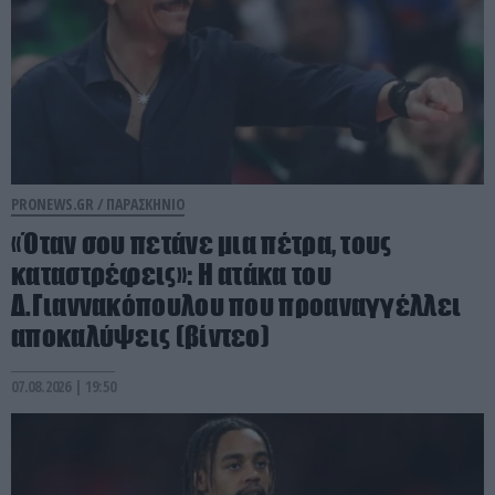
PRONEWS.GR /
ΠΑΡΑΣΚΗΝΙΟ
«Όταν σου πετάνε μια πέτρα, τους
καταστρέφεις»: Η ατάκα του
Δ.Γιαννακόπουλου που προαναγγέλλει
αποκαλύψεις (βίντεο)
07.08.2026 | 19:50