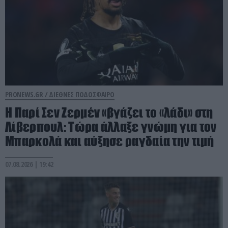
PRONEWS.GR /
ΔΙΕΘΝΕΣ ΠΟΔΟΣΦΑΙΡΟ
H Παρί Σεν Ζερμέν «βγάζει το «λάδι» στη
Λίβερπουλ: Τώρα άλλαξε γνώμη για τον
Μπαρκολά και αύξησε ραγδαία την τιμή
07.08.2026 | 19:42