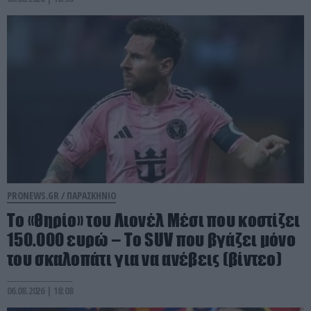
PRONEWS.GR /
ΠΑΡΑΣΚΗΝΙΟ
Το «θηρίο» του Λιονέλ Μέσι που κοστίζει
150.000 ευρώ – Το SUV που βγάζει μόνο
του σκαλοπάτι για να ανέβεις (βίντεο)
06.08.2026 | 18:08