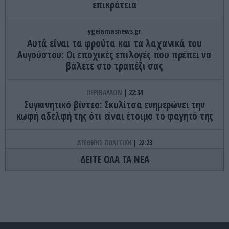
επικράτεια
ygeiamasnews.gr
Αυτά είναι τα φρούτα και τα λαχανικά του
Αυγούστου: Οι εποχικές επιλογές που πρέπει να
βάλετε στο τραπέζι σας
ΠΕΡΙΒΑΛΛΟΝ
22:34
Συγκινητικό βίντεο: Σκυλίτσα ενημερώνει την
κωφή αδελφή της ότι είναι έτοιμο το φαγητό της
ΔΙΕΘΝΗΣ ΠΟΛΙΤΙΚΗ
22:23
ΗΠΑ: Η Γερουσία ενέκρινε νέο πακέτο κυρώσεων
ΔΕΙΤΕ ΟΛΑ ΤΑ ΝΕΑ
κατά της Ρωσίας
ΚΟΣΜΟΣ
22:21
Κλιφ Λάιονς Ντόμπι: Δραπέτευσε ο
καταδικασμένος παιδοβιαστής στη Σκωτία – Οι
οδηγίες των Αρχών προς τους πολίτες