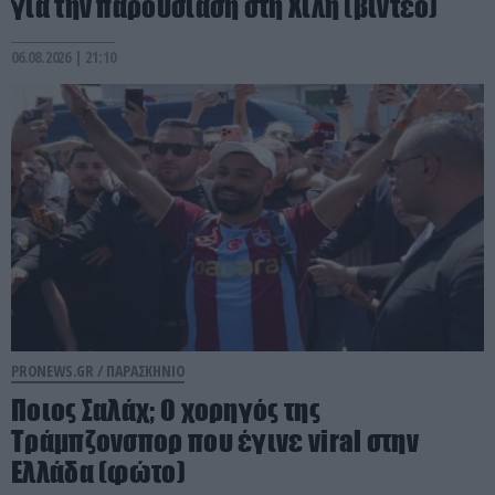
για την παρουσίαση στη Χιλή (βίντεο)
06.08.2026 | 21:10
PRONEWS.GR /
ΠΑΡΑΣΚΗΝΙΟ
Ποιος Σαλάχ; Ο χορηγός της
Τράμπζονσπορ που έγινε viral στην
Ελλάδα (φώτο)