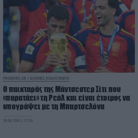
PRONEWS.GR /
ΔΙΕΘΝΕΣ ΠΟΔΟΣΦΑΙΡΟ
Ο παικταράς της Μάντσεστερ Σίτι που
«παρατάει» τη Ρεάλ και είναι έτοιμος να
υπογράψει με τη Μπαρτσελόνα
06.08.2026 | 17:34