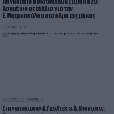
Παγκόσμιο Πρωτάθλημα Στίβου Κ20:
Ασημένιο μετάλλιο για την
Ε.Μητροπούλου στο άλμα εις μήκος
07.08.2026 | 11:17
PRONEWS.GR /
ΠΑΡΑΣΚΗΝΙΟ
Στα «μαχαίρια» Α.Γκολτές & Λ.Ντόντσιτς: