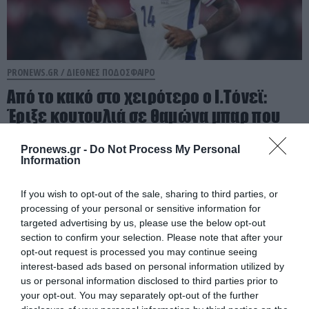
PRONEWS.GR /
ΔΙΕΘΝΕΣ ΠΟΔΟΣΦΑΙΡΟ
Από το κακό στο χειρότερο ο Ι.Τόνεϊ:
Έριξε κουτουλιά σε θαμώνα μπαρ που
του ζήτησε να βγάλουν μαζί
Pronews.gr -
Do Not Process My Personal
φωτογραφία
Information
07.08.2026 | 16:21
If you wish to opt-out of the sale, sharing to third parties, or
processing of your personal or sensitive information for
targeted advertising by us, please use the below opt-out
section to confirm your selection. Please note that after your
opt-out request is processed you may continue seeing
interest-based ads based on personal information utilized by
us or personal information disclosed to third parties prior to
your opt-out. You may separately opt-out of the further