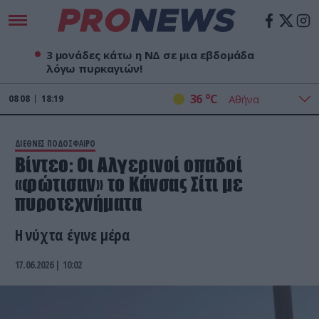
3 μονάδες κάτω η ΝΔ σε μια εβδομάδα
λόγω πυρκαγιών!
o
36
C
08
08
18:19
ΔΙΕΘΝΕΣ ΠΟΔΟΣΦΑΙΡΟ
Βίντεο: Οι Αλγερινοί οπαδοί
«φώτισαν» το Κάνσας Σίτι με
πυροτεχνήματα
Η νύχτα έγινε μέρα
17.06.2026 | 10:02