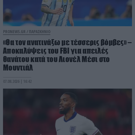
PRONEWS.GR /
ΠΑΡΑΣΚΗΝΙΟ
«Θα τον ανατινάξω με τέσσερις βόμβες» –
Αποκαλύψεις του FBI για απειλές
θανάτου κατά του Λιονέλ Μέσι στο
Μουντιάλ
07.08.2026 | 16:42