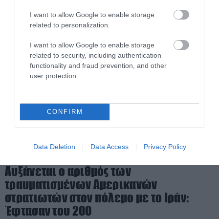
23.03.2026 | 21:46
I want to allow Google to enable storage
related to personalization.
I want to allow Google to enable storage
related to security, including authentication
functionality and fraud prevention, and other
user protection.
CONFIRM
Data Deletion
Data Access
Privacy Policy
PRONEWS.GR /
ΕΝΟΠΛΕΣ ΣΥΓΚΡΟΥΣΕΙΣ
Αυξάνεται ο αριθμός των
τραυματισμένων Αμερικανών
στρατιωτών στον πόλεμο με το Ιράν:
Έφτασαν του 200