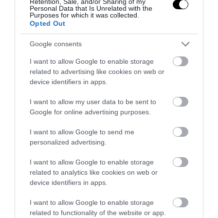
έπληξαν αμερικανικό πλοίο
Retention, Sale, and/or Sharing of my
Personal Data that Is Unrelated with the
Purposes for which it was collected.
26.03.2026 | 08:03
Opted Out
Google consents
I want to allow Google to enable storage
related to advertising like cookies on web or
device identifiers in apps.
I want to allow my user data to be sent to
Google for online advertising purposes.
I want to allow Google to send me
personalized advertising.
I want to allow Google to enable storage
PRONEWS.GR /
ΔΙΕΘΝΗΣ ΑΣΦΑΛΕΙΑ
related to analytics like cookies on web or
Οι Αμερικανοί αποσύρονται από την
device identifiers in apps.
βάση τους στο αεροδρόμιο της
I want to allow Google to enable storage
Βαγδάτης
related to functionality of the website or app.