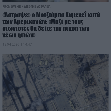
PRONEWS.GR /
ΔΙΕΘΝΗΣ ΑΣΦΑΛΕΙΑ
«Άστραψε» ο Μοτζτάμπα Χαμενεΐ κατά
των Αμερικανών: «Μαζί με τους
σιωνιστές θα δείτε την πίκρα των
νέων ηττών»
18.04.2026 | 14:47