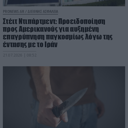
PRONEWS.GR /
ΔΙΕΘΝΗΣ ΑΣΦΑΛΕΙΑ
Στέιτ Ντιπάρτμεντ: Προειδοποίηση
προς Αμερικανούς για αυξημένη
επαγρύπνηση παγκοσμίως λόγω της
έντασης με το Ιράν
21.07.2026 | 08:52