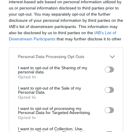
interest-based ads based on personal information utilized by
ΗΠΑ: Έφτασαν στη Μέση Ανατολή οι
us or personal information disclosed to third parties prior to
2.500 Αμερικανοί πεζοναύτες
your opt-out. You may separately opt-out of the further
disclosure of your personal information by third parties on the
28.03.2026 | 18:07
IAB’s list of downstream participants. This information may
also be disclosed by us to third parties on the
IAB’s List of
Downstream Participants
that may further disclose it to other
third parties.
Please note that this website/app uses one or more Google
Personal Data Processing Opt Outs
services and may gather and store information including but
not limited to your visit or usage behaviour. You may click to
I want to opt-out of the Sharing of my
personal data.
grant or deny consent to Google and its third-party tags to
Opted In
use your data for below specified purposes in below Google
consent section.
I want to opt-out of the Sale of my
Personal Data.
Opted In
I want to opt-out of processing my
Personal Data for Targeted Advertising.
PRONEWS.GR /
ΕΝΟΠΛΕΣ ΣΥΓΚΡΟΥΣΕΙΣ
Opted In
Βίντεο: Οι Ιρανοί ισχυρίζονται ότι
I want to opt-out of Collection, Use,