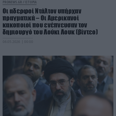
PRONEWS.GR /
ΙΣΤΟΡΙΑ
Οι αδερφοί Ντάλτον υπήρχαν
πραγματικά – Οι Αμερικανοί
κακοποιοί που ενέπνευσαν τον
δημιουργό του Λούκι Λουκ (βίντεο)
06.05.2026 | 00:00