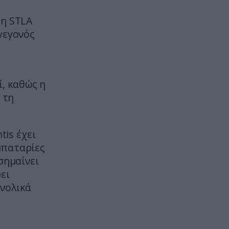
Πανάκριβη η μπάλα από το «χέρι
του θεού» – Ζαλίζει η εκτίμησή
 η STLA
της στην επερχόμενη δημοπρασία
γεγονός
ΚΟΣΜΟΣ
21:13
Από το γκαράζ του παππού του
σε επιχείρηση εκατομμυρίων – Ο
ί, καθώς η
25χρονος που έκανε τα βότανα
επάγγελμα
 τη
ΚΟΣΜΟΣ
21:12
tis έχει
Ο γιος της πριγκίπισσας του
Μονακό έκανε τατουάζ την
μπαταρίες
ορθόδοξη απεικόνιση της
σημαίνει
Παναγίας και προκάλεσε
ει
ερωτήματα
υνολικά
CELEBRITIES
21:00
«Βομβαρδίζει» το instagram με