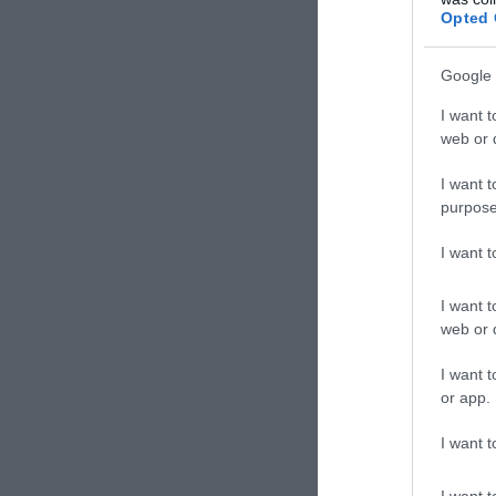
Opted 
Google 
I want t
web or d
I want t
purpose
I want 
I want t
web or d
I want t
or app.
I want t
Η τοποθέτ
αποκτά π
I want t