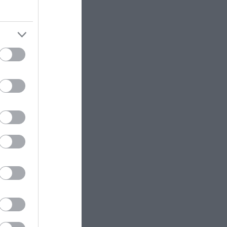
ΕΣΩΤΕΡΙΚΗ ΑΣΦΑΛΕΙΑ
21:55
Αναστάτωση στο νοσοκομείο του
Πύργου: Φίδι έκανε αισθητή την
παρουσία του στα επείγοντα
(φωτογραφίες)
ΔΙΕΘΝΗΣ ΑΣΦΑΛΕΙΑ
21:46
Ρωσική επίθεση προκάλεσε
σοβαρές ζημιές στο γήπεδο της
Τσερνομόρετς (βίντεο)
ΕΝΟΠΛΕΣ ΣΥΓΚΡΟΥΣΕΙΣ
21:44
«Μούδιασε» η Naftogaz που
βλέπει κρύο χειμώνα στο Κίεβο:
Οι Ρώσοι διέλυσαν 7
εγκαταστάσεις του ουκρανικού
 Astra να
κολοσσού!
 τάση