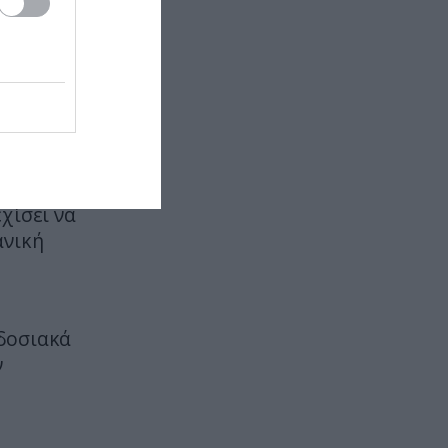
 Μάλιστα,
PROVOCATEUR
21:34
παραίτητα
«Πυρ ομαδόν» από το πρώην
κ,
γραφείο Τύπου της «Ελπίδας»:
Γιατί ζητούν την δημοσιοποίηση
κινείται
των πρακτικών
ει να
ΚΟΣΜΟΣ
21:32
Τα κρατικά ΜΜΕ στην Βόρεια
εφαλής
Κορέα προτείνουν… σούπα με
χίσει να
κρέας σκύλου για τον καύσωνα
ανική
CELEBRITIES
21:30
Φραντσέσκα Τόκα: Κορμάρα η
Ιταλίδα καλλονή της Eurovision –
δοσιακά
Οι γυμνές φωτογραφίες στην
ν
μπανιέρα που εντυπωσίασαν
ΔΙΕΘΝΕΣ ΠΟΔΟΣΦΑΙΡΟ
21:19