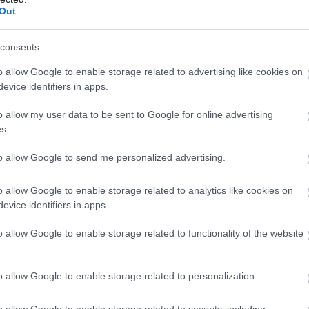
Out
consents
o allow Google to enable storage related to advertising like cookies on
evice identifiers in apps.
o allow my user data to be sent to Google for online advertising
s.
to allow Google to send me personalized advertising.
o allow Google to enable storage related to analytics like cookies on
evice identifiers in apps.
o allow Google to enable storage related to functionality of the website
o allow Google to enable storage related to personalization.
ησή του ενισχύει τα σενάρια που θέλουν το νέο
ιο crossover χαρακτηριστικά, ακολουθώντας μια
o allow Google to enable storage related to security, including