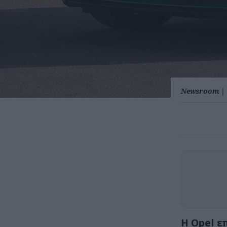
Newsroom
|
Η Opel ε