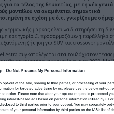
 για το τέλος της δεκαετίας, με τη νέα γενιά
ύς μοντέλου να αναμένεται σημαντικά
οιημένη σε σχέση με ό,τι γνωρίζουμε σήμερ
ς γερμανικής μάρκας είναι να διατηρήσει τη δυ
σιμη κατηγορία C, προσαρμοζόμενη παράλληλα σ
υξανόμενη ζήτηση για SUV και crossover μοντέλ
el Astra συγκαταλέγεται στα τουλάχιστον τέσσε
ου θα παρουσιάσει η εταιρεία έως το 2030. Μαζ
ν εμφάνισή τους η επόμενη γενιά του Corsa, ένα
r -
Do Not Process My Personal Information
ύσσεται σε συνεργασία με τη Leapmotor, καθώς
 μοντέλο που εκτιμάται ότι θα αντικαταστήσει 
to opt-out of the sale, sharing to third parties, or processing of your per
 Mokka.
formation for targeted advertising by us, please use the below opt-out s
r selection. Please note that after your opt-out request is processed y
ή του νέου Astra θα πραγματοποιείται στο εργοσ
eing interest-based ads based on personal information utilized by us or
Rüsselsheim της Γερμανίας, ενώ το μοντέλο θα βασ
disclosed to third parties prior to your opt-out. You may separately opt-
losure of your personal information by third parties on the IAB’s list of
τή πλατφόρμα STLA One του ομίλου Stellantis. Η