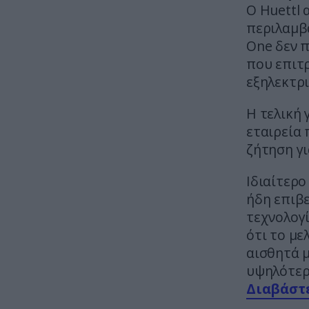
Ο Huettl 
περιλαμβά
One δεν π
που επιτρ
εξηλεκτρ
Η τελική 
εταιρεία 
ζήτηση γι
Ιδιαίτερο
ήδη επιβ
τεχνολογί
ότι το με
αισθητά 
υψηλότερε
Διαβάστε