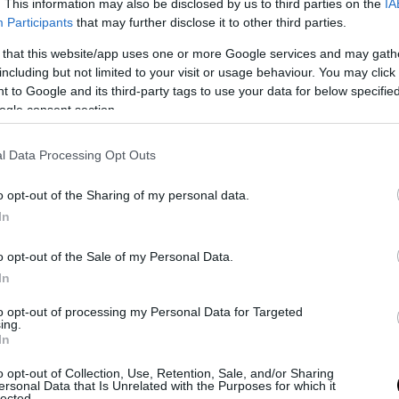
. This information may also be disclosed by us to third parties on the
IA
νική αυτή έχει σχεδιαστεί ώστε να υποστηρίζει τ
Participants
that may further disclose it to other third parties.
 όσο και υβριδικά συστήματα κίνησης και θα αποτ
 that this website/app uses one or more Google services and may gath
πολλά από τα μελλοντικά ευρωπαϊκά μοντέλα του 
including but not limited to your visit or usage behaviour. You may click 
Opel δεν έχει ανακοινώσει ακόμη συγκεκριμένη η
 to Google and its third-party tags to use your data for below specifi
ατος, το πρόσφατα ανανεωμένο Astra μόλις ξεκ
ogle consent section.
του πορεία στις αγορές, γεγονός που υποδηλώνε
του απέχει τουλάχιστον τρία χρόνια.
l Data Processing Opt Outs
 ίσως πάψει να είναι ένα κλασικό χάτσμπακ
o opt-out of the Sharing of my personal data.
σε βρετανικά μέσα ενημέρωσης, ο CEO της Opel, 
In
φησε σαφείς αιχμές για μια σημαντική αλλαγή φι
o opt-out of the Sale of my Personal Data.
νο Astra.
In
ερε, η εξέλιξη της αγοράς παίζει καθοριστικό 
to opt-out of processing my Personal Data for Targeted
 ενός τόσο καθιερωμένου μοντέλου. Σύμφωνα με
ing.
In
οσιακό χάτσμπακ τμήμα της αγοράς συνεχίζει ν
νεται, καθώς ολοένα και περισσότεροι αγοραστέ
o opt-out of Collection, Use, Retention, Sale, and/or Sharing
ersonal Data that Is Unrelated with the Purposes for which it
αι προς τα SUV.
lected.