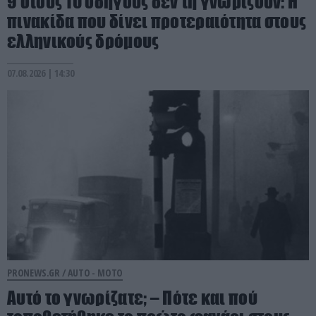
9 στους 10 οδηγούς δεν τη γνωρίζουν: Η
πινακίδα που δίνει προτεραιότητα στους
ελληνικούς δρόμους
07.08.2026 | 14:30
PRONEWS.GR /
AUTO - MOTO
Αυτό το γνωρίζατε; – Πότε και πού