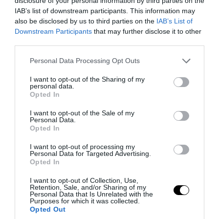
disclosure of your personal information by third parties on the
IAB’s list of downstream participants. This information may
also be disclosed by us to third parties on the
IAB’s List of
PRONEWS.GR /
AUTO - MOTO
Downstream Participants
that may further disclose it to other
Διόδια: Μπήκατε σε λάθος λωρίδα; – Η
third parties.
όπισθεν μπορεί να φέρει πρόστιμο έως
Please note that this website/app uses one or more Google
Personal Data Processing Opt Outs
350 ευρώ
services and may gather and store information including but
not limited to your visit or usage behaviour. You may click to
I want to opt-out of the Sharing of my
personal data.
grant or deny consent to Google and its third-party tags to
08.08.2026 | 16:28
Opted In
use your data for below specified purposes in below Google
consent section.
I want to opt-out of the Sale of my
Personal Data.
Opted In
I want to opt-out of processing my
Personal Data for Targeted Advertising.
Opted In
I want to opt-out of Collection, Use,
Retention, Sale, and/or Sharing of my
Personal Data that Is Unrelated with the
Purposes for which it was collected.
Opted Out