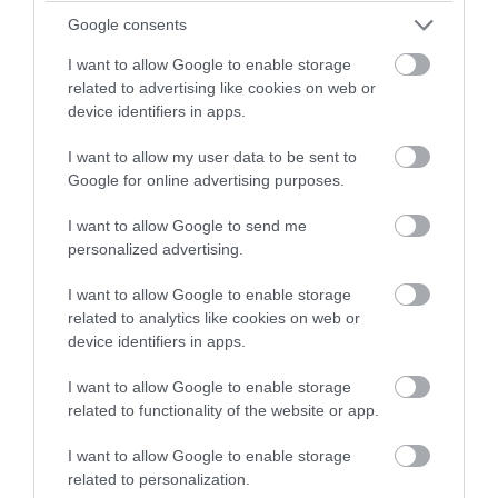
PRONEWS.GR /
AUTO - MOTO
Google consents
Η Porsche SE ανακοίνωσε ζημία 2,22 δισ.
I want to allow Google to enable storage
ευρώ για το πρώτο εξάμηνο του 2026! –
related to advertising like cookies on web or
device identifiers in apps.
Πίεση για περικοπές στην Volkswagen
I want to allow my user data to be sent to
08.08.2026 | 10:48
Google for online advertising purposes.
I want to allow Google to send me
personalized advertising.
I want to allow Google to enable storage
related to analytics like cookies on web or
device identifiers in apps.
I want to allow Google to enable storage
related to functionality of the website or app.
I want to allow Google to enable storage
related to personalization.
PRONEWS.GR /
AUTO - MOTO