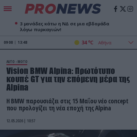
3 μονάδες κάτω η ΝΔ σε μια εβδομάδα
λόγω πυρκαγιών!
o
34
C
09
08
13:49
AUTO - MOTO
Vision BMW Alpina: Πρωτότυπο
κουπέ GT για την επόμενη μέρα της
Alpina
Η BMW παρουσιάζει στις 15 Μαΐου νέο concept
που προλογίζει τη νέα εποχή της Alpina
12.05.2026 | 10:57