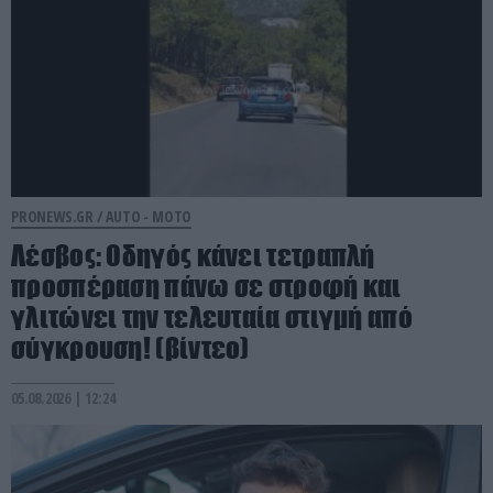
PRONEWS.GR /
AUTO - MOTO
Λέσβος: Οδηγός κάνει τετραπλή
προσπέραση πάνω σε στροφή και
γλιτώνει την τελευταία στιγμή από
σύγκρουση! (βίντεο)
05.08.2026 | 12:24