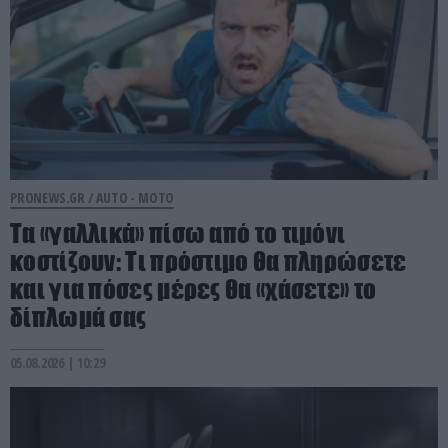
PRONEWS.GR /
AUTO - MOTO
Τα «γαλλικά» πίσω από το τιμόνι
κοστίζουν: Τι πρόστιμο θα πληρώσετε
και για πόσες μέρες θα «χάσετε» το
δίπλωμά σας
05.08.2026 | 10:29