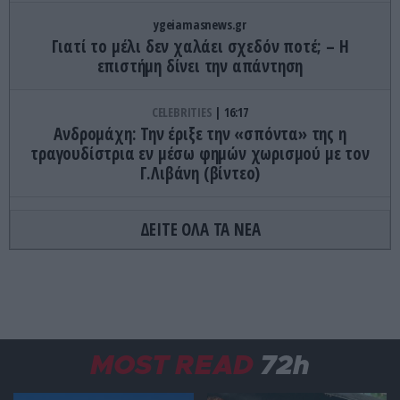
ygeiamasnews.gr
Γιατί το μέλι δεν χαλάει σχεδόν ποτέ; – Η
επιστήμη δίνει την απάντηση
CELEBRITIES
16:17
Ανδρομάχη: Την έριξε την «σπόντα» της η
τραγουδίστρια εν μέσω φημών χωρισμού με τον
Γ.Λιβάνη (βίντεο)
ΔΙΕΘΝΗΣ ΑΣΦΑΛΕΙΑ
16:17
ΔΕΙΤΕ ΟΛΑ ΤΑ ΝΕΑ
Β.Ζελένσκι: «Η Ρωσία αναπτύσσει 50.000
Βορειοκορεατές στρατιώτες»
ΚΟΣΜΟΣ
16:09
Η Ελλάδα και η Ευρώπη «γερνούν»: Δείτε τα
ανησυχητικά ευρήματα της Παγκόσμιας Τράπεζας
MOST READ
72h
– Πού βρίσκεται η χώρα μας