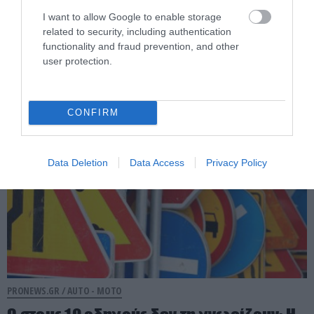
Νέος ΚΟΚ: Η παράβαση του συνοδηγού
I want to allow Google to enable storage
related to security, including authentication
που μπορεί να κοστίσει στον οδηγό
functionality and fraud prevention, and other
δίπλωμα και πινακίδες
user protection.
08.08.2026 | 09:28
CONFIRM
Data Deletion
Data Access
Privacy Policy
PRONEWS.GR /
AUTO - MOTO