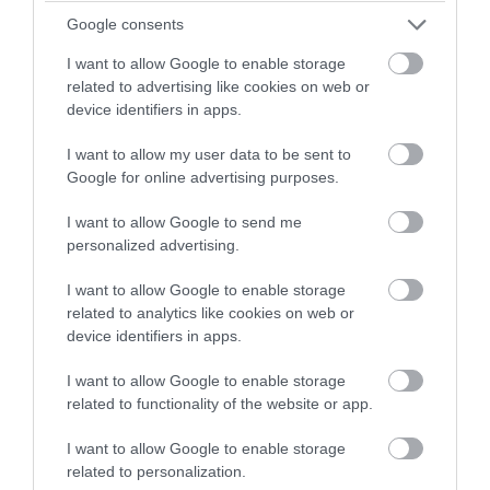
Κοτς – «Παίρνει» όλη την Κρήτη!
Google consents
08.08.2026 | 11:53
I want to allow Google to enable storage
related to advertising like cookies on web or
device identifiers in apps.
I want to allow my user data to be sent to
Google for online advertising purposes.
I want to allow Google to send me
personalized advertising.
I want to allow Google to enable storage
related to analytics like cookies on web or
device identifiers in apps.
PRONEWS.GR /
PROVOCATEUR
I want to allow Google to enable storage
Ν.Χαρδαλιάς: «Καμία ανεμογεννήτρια σε
related to functionality of the website or app.
προστατευόμενες και πυρόπληκτες
I want to allow Google to enable storage
περιοχές της Αττικής»
related to personalization.