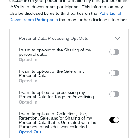
«μετακομίζει» στην ΕΛΑΣ του Αλέξη
disclosure of your personal information by third parties on the
IAB’s list of downstream participants. This information may
Τσίπρα
also be disclosed by us to third parties on the
IAB’s List of
Downstream Participants
that may further disclose it to other
08.08.2026 | 13:47
third parties.
Please note that this website/app uses one or more Google
Personal Data Processing Opt Outs
services and may gather and store information including but
not limited to your visit or usage behaviour. You may click to
I want to opt-out of the Sharing of my
personal data.
grant or deny consent to Google and its third-party tags to
Opted In
use your data for below specified purposes in below Google
consent section.
I want to opt-out of the Sale of my
Personal Data.
Opted In
I want to opt-out of processing my
Personal Data for Targeted Advertising.
Opted In
PRONEWS.GR /
PROVOCATEUR
I want to opt-out of Collection, Use,
Retention, Sale, and/or Sharing of my
Αδιανόητο: Εκχωρούν την ενέργεια της
Personal Data that Is Unrelated with the
Purposes for which it was collected.
χώρας στον Τούρκο επιχειρηματία Ράχμι
Opted Out