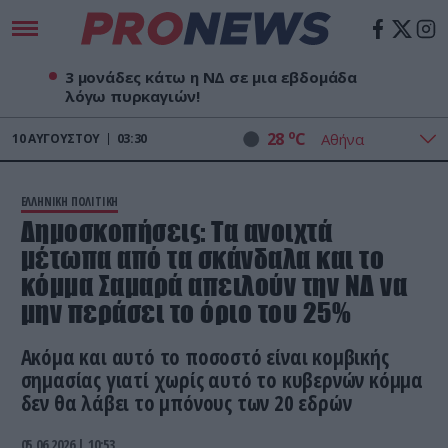
3 μονάδες κάτω η ΝΔ σε μια εβδομάδα
λόγω πυρκαγιών!
o
28
C
10
ΑΥΓΟΎΣΤΟΥ
03:30
ΕΛΛΗΝΙΚΗ ΠΟΛΙΤΙΚΗ
Δημοσκοπήσεις: Τα ανοιχτά
μέτωπα από τα σκάνδαλα και το
κόμμα Σαμαρά απειλούν την ΝΔ να
μην περάσει το όριο του 25%
Ακόμα και αυτό το ποσοστό είναι κομβικής
σημασίας γιατί χωρίς αυτό το κυβερνών κόμμα
δεν θα λάβει το μπόνους των 20 εδρών
05.06.2026 | 10:53