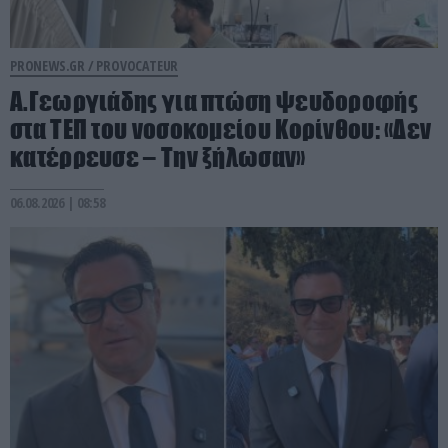
PRONEWS.GR /
PROVOCATEUR
Α.Γεωργιάδης για πτώση ψευδοροφής
στα ΤΕΠ του νοσοκομείου Κορίνθου: «Δεν
κατέρρευσε – Την ξήλωσαν»
06.08.2026 | 08:58