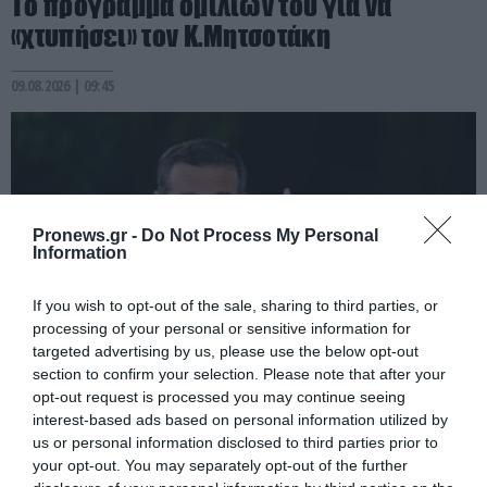
Το πρόγραμμα ομιλιών του για να
«χτυπήσει» τον Κ.Μητσοτάκη
09.08.2026 | 09:45
Pronews.gr -
Do Not Process My Personal
Information
If you wish to opt-out of the sale, sharing to third parties, or
processing of your personal or sensitive information for
targeted advertising by us, please use the below opt-out
section to confirm your selection. Please note that after your
PRONEWS.GR /
PROVOCATEUR
opt-out request is processed you may continue seeing
interest-based ads based on personal information utilized by
Αυτός είναι ο παράγοντας της ΑΕΚ που
us or personal information disclosed to third parties prior to
φεύγει από την Ένωση και
your opt-out. You may separately opt-out of the further