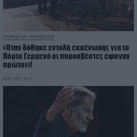
PRONEWS.GR /
PROVOCATEUR
«Όταν δόθηκε εντολή εκκένωσης για το
Πόρτο Γερμενό οι πυροσβέστες έφυγαν
πρώτοι»!
06.08.2026 | 09:14