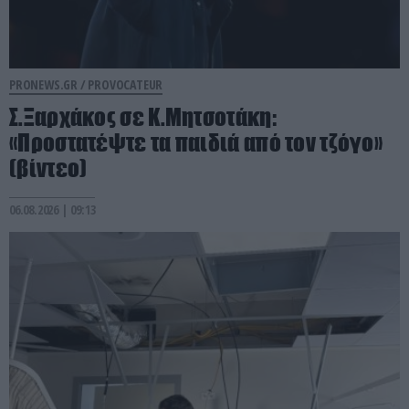
PRONEWS.GR /
PROVOCATEUR
Σ.Ξαρχάκος σε Κ.Μητσοτάκη:
«Προστατέψτε τα παιδιά από τον τζόγο»
(βίντεο)
06.08.2026 | 09:13