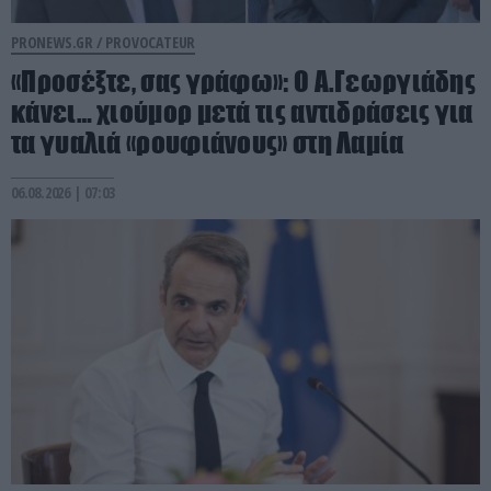
PRONEWS.GR /
PROVOCATEUR
«Προσέξτε, σας γράφω»: Ο Α.Γεωργιάδης
κάνει… χιούμορ μετά τις αντιδράσεις για
τα γυαλιά «ρουφιάνους» στη Λαμία
06.08.2026 | 07:03