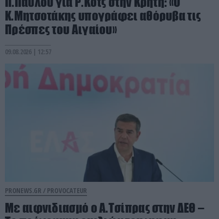
Π.Πάυλου για Ρ.Κοτς στην Κρήτη: «Ο
Κ.Μητσοτάκης υπογράφει αθόρυβα τις
Πρέσπες του Αιγαίου»
09.08.2026 | 12:57
PRONEWS.GR /
PROVOCATEUR
Με αιφνιδιασμό ο Α.Τσίπρας στην ΔΕΘ –