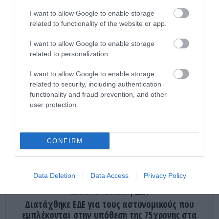
ΤΕΛΕΥΤΑΙΕΣ ΕΙΔΗΣΕΙΣ
I want to allow Google to enable storage
related to functionality of the website or app.
ΔΙΕΘΝΗΣ ΑΣΦΑΛΕΙΑ
23:52
Ο Μ.Ρούμπιο έθεσε σε εφαρμογή νέα οδηγία:
I want to allow Google to enable storage
«Όποιος ζητά βίζα στις ΗΠΑ θα δείχνει τα social
related to personalization.
media – Τίποτα κρυφό»
I want to allow Google to enable storage
related to security, including authentication
GOOD LIFE
23:45
functionality and fraud prevention, and other
Ειδικός εξηγεί: Έτσι οι ηθοποιοί «φρενάρουν» τον
user protection.
οργασμό και την στύση κατά τη διάρκεια
ερωτικών σκηνών
CONFIRM
ΕΣΩΤΕΡΙΚΗ ΑΣΦΑΛΕΙΑ
23:44
Στην ΓΑΔΑ από το Λονδίνο συνοδεία αστυνομικών
η 46χρονη κατηγορούμενη για την Marfin
Data Deletion
Data Access
Privacy Policy
ΕΣΩΤΕΡΙΚΗ ΑΣΦΑΛΕΙΑ
23:34
Διατάχθηκε ΕΔΕ για τους αστυνομικούς που
εμπλέκονται στην υπόθεση της 75χρονης στα