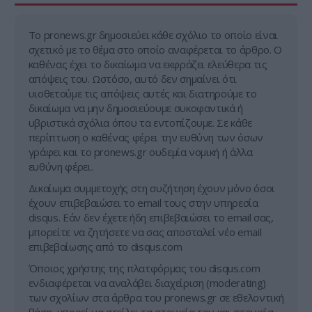
Tο pronews.gr δημοσιεύει κάθε σχόλιο το οποίο είναι
σχετικό με το θέμα στο οποίο αναφέρεται το άρθρο. Ο
καθένας έχει το δικαίωμα να εκφράζει ελεύθερα τις
απόψεις του. Ωστόσο, αυτό δεν σημαίνει ότι
υιοθετούμε τις απόψεις αυτές και διατηρούμε το
δικαίωμα να μην δημοσιεύουμε συκοφαντικά ή
υβριστικά σχόλια όπου τα εντοπίζουμε. Σε κάθε
περίπτωση ο καθένας φέρει την ευθύνη των όσων
γράφει και το pronews.gr ουδεμία νομική ή άλλα
ευθύνη φέρει.
Δικαίωμα συμμετοχής στη συζήτηση έχουν μόνο όσοι
έχουν επιβεβαιώσει το email τους στην υπηρεσία
disqus. Εάν δεν έχετε ήδη επιβεβαιώσει το email σας,
μπορείτε να ζητήσετε να σας αποσταλεί νέο email
επιβεβαίωσης από το disqus.com
Όποιος χρήστης της πλατφόρμας του disqus.com
ενδιαφέρεται να αναλάβει διαχείριση (moderating)
των σχολίων στα άρθρα του pronews.gr σε εθελοντική
βάση, μπορεί να στείλει τα στοιχεία του και στοιχεία