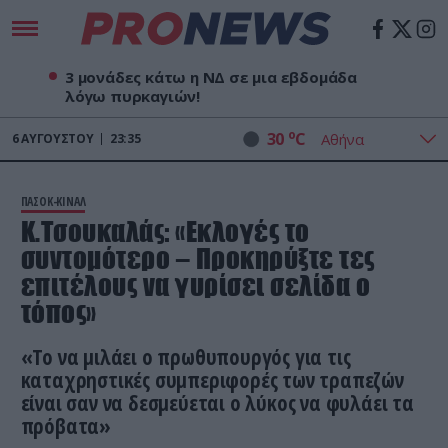
3 μονάδες κάτω η ΝΔ σε μια εβδομάδα
λόγω πυρκαγιών!
o
30
C
6
ΑΥΓΟΎΣΤΟΥ
23:35
ΠΑΣΟΚ-ΚΙΝΑΛ
Κ.Τσουκαλάς: «Εκλογές το
συντομότερο – Προκηρύξτε τες
επιτέλους να γυρίσει σελίδα ο
τόπος»
«Το να μιλάει ο πρωθυπουργός για τις
καταχρηστικές συμπεριφορές των τραπεζών
είναι σαν να δεσμεύεται ο λύκος να φυλάει τα
πρόβατα»