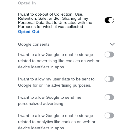
PRONEWS.GR /
ΠΑΣΟΚ-ΚΙΝΑΛ
Opted In
Η δήλωση του Ν.Ανδρουλάκη για την
I want to opt-out of Collection, Use,
Retention, Sale, and/or Sharing of my
τραγωδία στην Ψάθα με την σύγκρουση
Personal Data that Is Unrelated with the
Purposes for which it was collected.
των δύο ελικοπτέρων
Opted Out
02.08.2026 | 19:44
Google consents
I want to allow Google to enable storage
related to advertising like cookies on web or
ΔΙΑΔΩΣΤΕ ΤΟ ΑΡΘΡΟ
device identifiers in apps.
I want to allow my user data to be sent to
Google for online advertising purposes.
I want to allow Google to send me
personalized advertising.
I want to allow Google to enable storage
related to analytics like cookies on web or
device identifiers in apps.