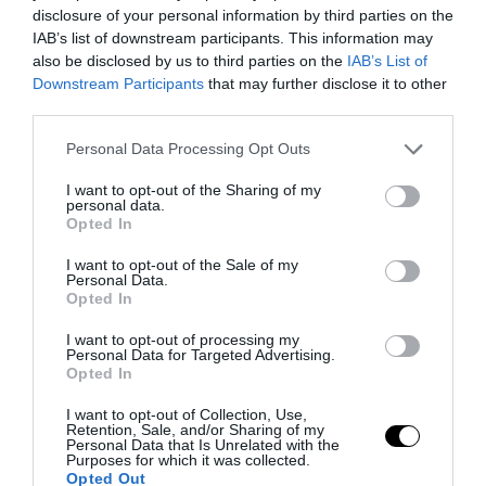
disclosure of your personal information by third parties on the
Μ.Καρυστιανού και όχι το διεφθαρμένο
IAB’s list of downstream participants. This information may
σύστημα εξουσίας»
also be disclosed by us to third parties on the
IAB’s List of
Downstream Participants
that may further disclose it to other
Μπάκιγχαμ: Οι παράξενοι κανόνες που
third parties.
ισχύουν πίσω από τις κλειστές πόρτες
Please note that this website/app uses one or more Google
του παλατιού
Personal Data Processing Opt Outs
services and may gather and store information including but
Ουκρανία: Αποκαλύφθηκε ο αριθμός
not limited to your visit or usage behaviour. You may click to
I want to opt-out of the Sharing of my
personal data.
των ξένων εθελοντών που πολεμούν για
grant or deny consent to Google and its third-party tags to
Opted In
use your data for below specified purposes in below Google
το Κίεβο
consent section.
I want to opt-out of the Sale of my
Personal Data.
Opted In
Ακολουθήστε το
pronews.gr
στο
Google News και μάθετε πρώτοι όλες
I want to opt-out of processing my
Personal Data for Targeted Advertising.
τις ειδήσεις
Opted In
I want to opt-out of Collection, Use,
Retention, Sale, and/or Sharing of my
Personal Data that Is Unrelated with the
TAGS:
ΓΙΑΝΗΣ ΒΑΡΟΥΦΑΚΗΣ
ΕΚΛΟΓΕΣ 2023
Purposes for which it was collected.
ΜΕΡΑ25
Opted Out