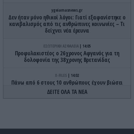
ygeiamasnews.gr
Δεν ήταν μόνο ηθικοί λόγοι: Γιατί εξαφανίστηκε ο
κανιβαλισμός από τις ανθρώπινες κοινωνίες – Τι
δείχνει νέα έρευνα
ΕΣΩΤΕΡΙΚΗ ΑΣΦΑΛΕΙΑ
14:05
Προφυλακιστέος ο 26χρονος Αφγανός για τη
δολοφονία της 38χρονης Βρετανίδας
X-FILES
14:02
Πάνω από 6 στους 10 ανθρώπους έχουν βιώσει
ανεξήγητες εμπειρίες: «Άκουσαν» φωνές ή
ΔΕΙΤΕ ΟΛΑ ΤΑ ΝΕΑ
ένιωσαν την παρουσία κάποιου
GOOD LIFE
14:00
Γιατί οι περισσότεροι άνθρωποι είναι δεξιόχειρες
– Οι παράγοντες που το εξηγούν