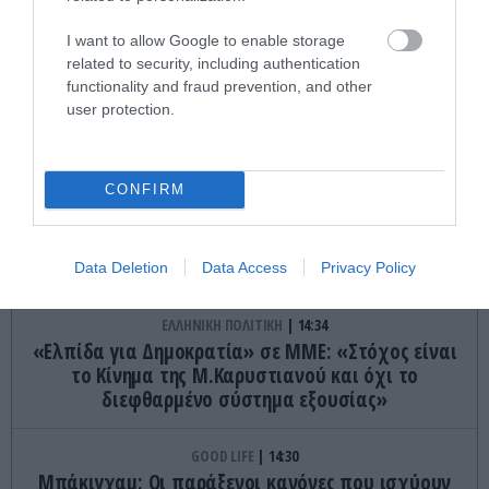
ΔΙΑΔΩΣΤΕ ΤΟ ΑΡΘΡΟ
I want to allow Google to enable storage
related to security, including authentication
functionality and fraud prevention, and other
user protection.
CONFIRM
ΤΕΛΕΥΤΑΙΕΣ ΕΙΔΗΣΕΙΣ
Data Deletion
Data Access
Privacy Policy
ΕΛΛΗΝΙΚΗ ΠΟΛΙΤΙΚΗ
14:34
«Ελπίδα για Δημοκρατία» σε ΜΜΕ: «Στόχος είναι
το Κίνημα της Μ.Καρυστιανού και όχι το
διεφθαρμένο σύστημα εξουσίας»
GOOD LIFE
14:30
Μπάκιγχαμ: Οι παράξενοι κανόνες που ισχύουν