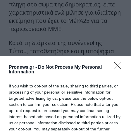
πληγή στο σώμα της δημοκρατίας, είπε
χαρακτηριστικά ενώ μίλησε για ιδιαίτερη
εκτίμηση που έχει το ΜέΡΑ25 για τα
περιφερειακά ΜΜΕ.
Κατά τη διάρκεια της συνέντευξης
Τύπου, τοποθετήθηκε και η υποψήφια
βουλευτής Επικρατείας του ΜέΡΑ25-
Συμμαχία για τη Ρήξη Σοφία Σακοράφα,
Pronews.gr -
Do Not Process My Personal
Information
ενώ στο τέλος παρουσιάστηκε και το
ψηφοδέλτιο του κόμματος για την
If you wish to opt-out of the sale, sharing to third parties, or
Περιφερειακή Ενότητα Τρικάλων.
processing of your personal or sensitive information for
targeted advertising by us, please use the below opt-out
section to confirm your selection. Please note that after your
ΕΙΔΗΣΕΙΣ ΣΗΜΕΡΑ
opt-out request is processed you may continue seeing
interest-based ads based on personal information utilized by
«Ελπίδα για Δημοκρατία» σε ΜΜΕ:
us or personal information disclosed to third parties prior to
«Στόχος είναι το Κίνημα της
your opt-out. You may separately opt-out of the further