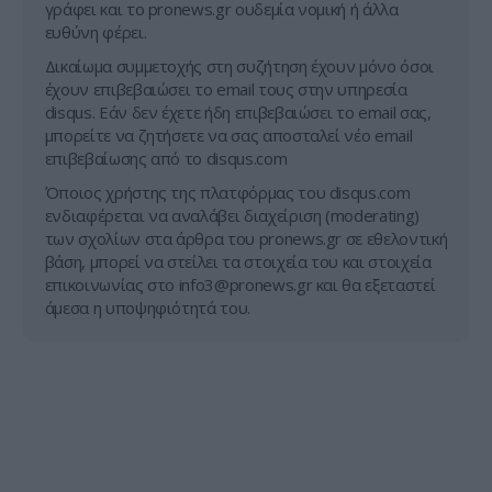
γράφει και το pronews.gr ουδεμία νομική ή άλλα
ευθύνη φέρει.
Δικαίωμα συμμετοχής στη συζήτηση έχουν μόνο όσοι
έχουν επιβεβαιώσει το email τους στην υπηρεσία
disqus. Εάν δεν έχετε ήδη επιβεβαιώσει το email σας,
μπορείτε να ζητήσετε να σας αποσταλεί νέο email
επιβεβαίωσης από το disqus.com
Όποιος χρήστης της πλατφόρμας του disqus.com
ενδιαφέρεται να αναλάβει διαχείριση (moderating)
των σχολίων στα άρθρα του pronews.gr σε εθελοντική
βάση, μπορεί να στείλει τα στοιχεία του και στοιχεία
επικοινωνίας στο
info3@pronews.gr
και θα εξεταστεί
άμεσα η υποψηφιότητά του.