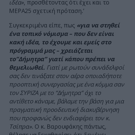
ιδέα»
, προσθέτοντας ότι έχει και το
ΜΕΡΑ25 σχετική πρόταση.’
Συγκεκριμένα είπε, πως
«για να στηθεί
ένα τοπικό νόμισμα – που δεν είναι
κακή ιδέα, το έχουμε και εμείς στο
πρόγραμμά μας – χρειάζεται
το”Δήμητρα” γιατί κάπου πρέπει να
θεμελιωθεί.
Γιατί με ρωτούν συνάδελφοί
σας δεν τινάξατε στον αέρα οποιαδήποτε
προοπτική συνεργασίας με ένα κόμμα σαν
τον ΣΥΡΙΖΑ με το “Δήμητρα” όχι το
αντίθετο κάναμε, βάλαμε την βάση για μια
πραγματική προοδευτική διακυβέρνηση
που προφανώς δεν ενδιαφέρει τον κ.
Τσίπρα»
. Ο κ. Βαρουφάκης πάντως,
θέλησε να ξεκαθαρίσει ότι δεν έχει