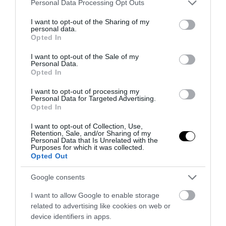
Please note that this website/app uses one or more Google
Personal Data Processing Opt Outs
services and may gather and store information including but
not limited to your visit or usage behaviour. You may click to
I want to opt-out of the Sharing of my
personal data.
grant or deny consent to Google and its third-party tags to
Opted In
use your data for below specified purposes in below Google
consent section.
I want to opt-out of the Sale of my
Personal Data.
Opted In
I want to opt-out of processing my
ΔΙΑΔΩΣΤΕ ΤΟ ΑΡΘΡΟ
Personal Data for Targeted Advertising.
Opted In
I want to opt-out of Collection, Use,
Retention, Sale, and/or Sharing of my
Personal Data that Is Unrelated with the
Purposes for which it was collected.
Opted Out
Google consents
I want to allow Google to enable storage
related to advertising like cookies on web or
ΤΕΛΕΥΤΑΙΕΣ ΕΙΔΗΣΕΙΣ
device identifiers in apps.