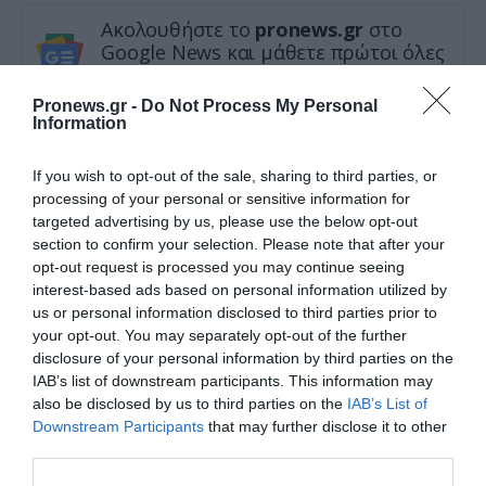
Ακολουθήστε το
pronews.gr
στο
Google News και μάθετε πρώτοι όλες
τις ειδήσεις
Pronews.gr -
Do Not Process My Personal
Information
TAGS:
ΓΙΑΝΗΣ ΒΑΡΟΥΦΑΚΗΣ
ΕΚΛΟΓΕΣ 2023
If you wish to opt-out of the sale, sharing to third parties, or
ΜΕΡΑ25
processing of your personal or sensitive information for
targeted advertising by us, please use the below opt-out
section to confirm your selection. Please note that after your
Δείτε μας ζωντανά στο
YouTube
,
opt-out request is processed you may continue seeing
interest-based ads based on personal information utilized by
Twitch
,
X
,
Telegram
us or personal information disclosed to third parties prior to
your opt-out. You may separately opt-out of the further
disclosure of your personal information by third parties on the
IAB’s list of downstream participants. This information may
also be disclosed by us to third parties on the
IAB’s List of
Downstream Participants
that may further disclose it to other
third parties.