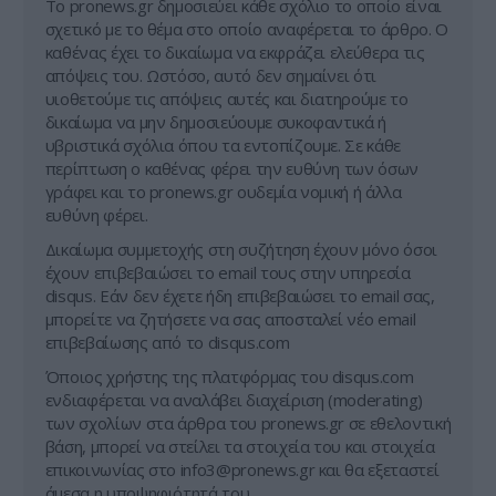
Tο pronews.gr δημοσιεύει κάθε σχόλιο το οποίο είναι
σχετικό με το θέμα στο οποίο αναφέρεται το άρθρο. Ο
καθένας έχει το δικαίωμα να εκφράζει ελεύθερα τις
απόψεις του. Ωστόσο, αυτό δεν σημαίνει ότι
υιοθετούμε τις απόψεις αυτές και διατηρούμε το
δικαίωμα να μην δημοσιεύουμε συκοφαντικά ή
υβριστικά σχόλια όπου τα εντοπίζουμε. Σε κάθε
περίπτωση ο καθένας φέρει την ευθύνη των όσων
γράφει και το pronews.gr ουδεμία νομική ή άλλα
ευθύνη φέρει.
Δικαίωμα συμμετοχής στη συζήτηση έχουν μόνο όσοι
έχουν επιβεβαιώσει το email τους στην υπηρεσία
disqus. Εάν δεν έχετε ήδη επιβεβαιώσει το email σας,
μπορείτε να ζητήσετε να σας αποσταλεί νέο email
επιβεβαίωσης από το disqus.com
Όποιος χρήστης της πλατφόρμας του disqus.com
ενδιαφέρεται να αναλάβει διαχείριση (moderating)
των σχολίων στα άρθρα του pronews.gr σε εθελοντική
βάση, μπορεί να στείλει τα στοιχεία του και στοιχεία
επικοινωνίας στο
info3@pronews.gr
και θα εξεταστεί
άμεσα η υποψηφιότητά του.