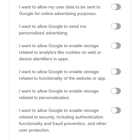
I want to allow my user data to be sent to
ΕΣΩΤΕΡΙΚΗ ΑΣΦΑΛΕΙΑ
12:40
Google for online advertising purposes.
«Θρίλερ» στον Λυκαβηττό: Εντοπίστηκε σορός σε
προχωρημένη σήψη σε σπηλιά κοντά σε
I want to allow Google to send me
εκκλησάκι!
personalized advertising.
I want to allow Google to enable storage
ΕΣΩΤΕΡΙΚΗ ΑΣΦΑΛΕΙΑ
12:32
related to analytics like cookies on web or
Αγρίνιο: Συνελήφθη 43χρονος που οδηγούσε υπό
device identifiers in apps.
την επήρεια αλκοόλ – Βρέθηκε γεμιστήρας με
σφαίρες στο όχημα
I want to allow Google to enable storage
related to functionality of the website or app.
ΙΣΤΟΡΙΑ
12:30
Αρχαία Ελλάδα: Αυτό είναι το μυστηριώδες
I want to allow Google to enable storage
related to personalization.
βότανο που κόστιζε το βάρος του σε ασήμι
I want to allow Google to enable storage
ΕΛΛΗΝΙΚΟ ΠΟΔΟΣΦΑΙΡΟ
12:29
related to security, including authentication
Ο ΠΑΟΚ θέλει να λύσει το πρόβλημά του στην
functionality and fraud prevention, and other
επίθεση με φορ που τον έχει «πληγώσει»
user protection.