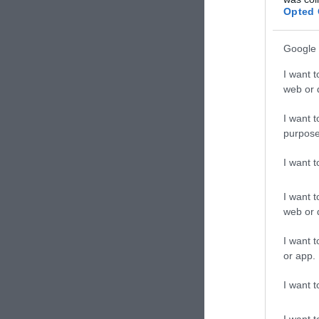
Opted 
TAGS:
ΕΠΙΧ
Google 
I want t
web or d
Δε
I want t
purpose
I want 
I want t
web or d
I want t
or app.
I want t
I want t