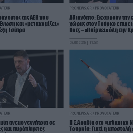
ATEUR
PRONEWS.GR /
PROVOCATEUR
ράγοντας της ΑΕΚ που
Αδιανόητο: Εκχωρούν την 
Ένωση και «μετακομίζει»
χώρας στον Τούρκο επιχει
λέξη Τσίπρα
Κοτς – «Παίρνει» όλη την Κ
08.08.2026 | 11:53
ATEUR
PRONEWS.GR /
PROVOCATEUR
αμία ανεμογεννήτρια σε
Η Σ.Αραβία στο «ισλαμικό Ν
ς και πυρόπληκτες
Τουρκία: Γιατί η αποστολή