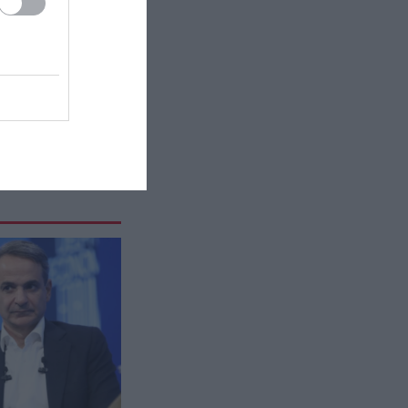
Βρετανία – Φάρμακα αξίας 480
εκατ. λιρών κατέληξαν στα
σκουπίδια
ΚΟΣΜΟΣ
14:04
O τυφώνας Dolphin «σαρώνει»
την Ιαπωνία: Τουλάχιστον έξι
τραυματίες – Χιλιάδες κτίρια
χωρίς ρεύμα (βίντεο)
ΤΟΥΡΚΙΑ
13:58
Σε «αναμμένα κάρβουνα» η
Τουρκία: Περιορίζει την κίνηση
πλοίων από την Μαύρη Θάλασσα
GOOD LIFE
13:55
Γιατί τα περισσότερα δημόσια
κτίρια έχουν σκάλες στην είσοδο