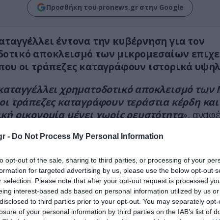
Προσθήκη του pronews.gr στην Google
αταγγέλλει έντονα την κυβέρνηση για τον
δοτικό αποκλεισμό των μικρομεσαίων επιχε
που οι τράπεζες καταγράφουν ιστορικά υψηλ
καταγγέλλει χρηματοδοτικό αποκλεισμό των 
οι τράπεζες καταγράφουν τεράστια κέρδη και
κή οικονομία μένει χωρίς ρευστότητα
», αναφ
ιστικά.
r -
Do Not Process My Personal Information
ξη του Δημήτρη Νατσιού επισημαίνει ότι η έλλε
to opt-out of the sale, sharing to third parties, or processing of your per
ότησης προς τις μικρομεσαίες επιχειρήσεις απο
formation for targeted advertising by us, please use the below opt-out s
όβλημα για την ανάπτυξη της χώρας και την επ
r selection. Please note that after your opt-out request is processed y
οικογενειών.
eing interest-based ads based on personal information utilized by us or
disclosed to third parties prior to your opt-out. You may separately opt-
ή της ΝΙΚΗ έρχεται σε μία περίοδο όπου η
losure of your personal information by third parties on the IAB’s list of