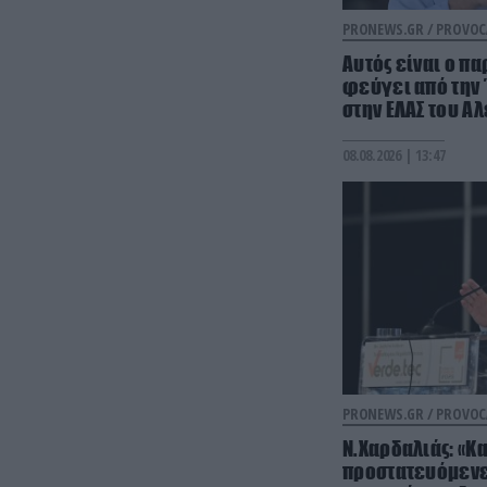
PRONEWS.GR /
PROVOC
Αυτός είναι ο πα
φεύγει από την 
στην ΕΛΑΣ του Α
08.08.2026 | 13:47
PRONEWS.GR /
PROVOC
Ν.Χαρδαλιάς: «Κ
προστατευόμενε