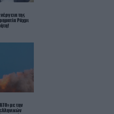
PROVOCATEUR
13:47
Αυτός είναι ο παράγοντας της ΑΕΚ
ενέργεια της
που φεύγει από την Ένωση και
ρηματία Ράχμι
«μετακομίζει» στην ΕΛΑΣ του
ρήτη!
Αλέξη Τσίπρα
ΕΣΩΤΕΡΙΚΗ ΑΣΦΑΛΕΙΑ
13:46
Παλαιό Φάληρο: Συνελήφθη
40χρονο μέλος της οργάνωσης
του «Έντικ» – Συμμετείχε σε
εκβιασμούς & ξυλοδαρμούς
ΕΣΩΤΕΡΙΚΗ ΑΣΦΑΛΕΙΑ
13:36
Νοσοκομείο «Ερυθρός Σταυρός»:
Ασθενής επιτέθηκε και κτύπησε
γιατρό
ΑΤΟ» με την
13:30
 ελληνικών