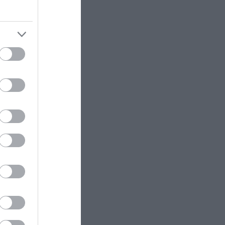
Β.Χατζηθεοδώρου: Πόζαρε μόνο με
το λεοπάρ μαγιό της – Δείτε
φωτογραφίες
ΕΣΩΤΕΡΙΚΗ ΑΣΦΑΛΕΙΑ
14:22
ram
Λευκάδα: Χειροπέδες σε 58χρονο
Γερμανό μετά από καταγγελία της
συντρόφου του για
ενδοοικογενειακή βία
ΕΝΟΠΛΕΣ ΣΥΓΚΡΟΥΣΕΙΣ
14:14
Οι ΗΠΑ εκτόξευσαν πάνω από
1.300 βαλλιστικούς πυραύλους
εναντίον του Ιράν κατά την
διάρκεια του πολέμου
ΚΟΣΜΟΣ
14:11
Eγκληματική σπατάλη 3.400
τόνων σκευασμάτων στη