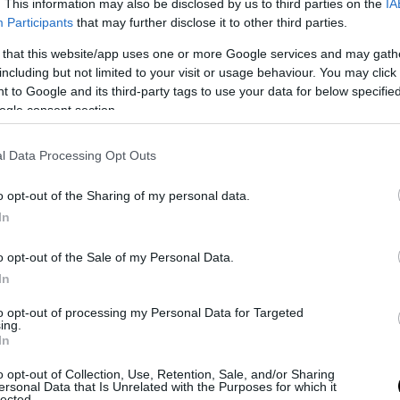
αία επιχειρηματικότητα συνεχίζει να πιέζε
. This information may also be disclosed by us to third parties on the
IA
Participants
that may further disclose it to other third parties.
ιτόκια, δυσκολία πρόσβασης σε δάνεια και 
ικό κόστος, παρά την εικόνα οικονομικής α
 that this website/app uses one or more Google services and may gath
υσιάζει η κυβέρνηση.
including but not limited to your visit or usage behaviour. You may click 
 to Google and its third-party tags to use your data for below specifi
ogle consent section.
ΣΗΜΕΡΑ
l Data Processing Opt Outs
ρη ετοιμότητα η Πυροσβεστική στην Ψάθα: Φόβοι 
ή αναζωπύρωση της πυρκαγιάς
o opt-out of the Sharing of my personal data.
ηση «γιγάντων» στο Σεν Τροπέ: Μάικλ Τζόρνταν κ
In
ντ Μπέκαμ δείπνησαν μαζί (βίντεο)
o opt-out of the Sale of my Personal Data.
 που μπορούν να επιβιώσουν στις πιο ακραίες συ
In
λανήτη
to opt-out of processing my Personal Data for Targeted
ing.
In
Ακολουθήστε το
pronews.gr
στο Google News και μ
πρώτοι όλες τις ειδήσεις
o opt-out of Collection, Use, Retention, Sale, and/or Sharing
ersonal Data that Is Unrelated with the Purposes for which it
lected.