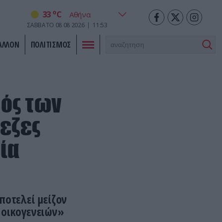
o
33
C
ΣΑΒΒΑΤΟ
08
08
2026
11:53
ΑΛΛΟΝ
ΠΟΛΙΤΙΣΜΟΣ
μός των
εζες
ία
ποτελεί μείζον
 οικογενειών»