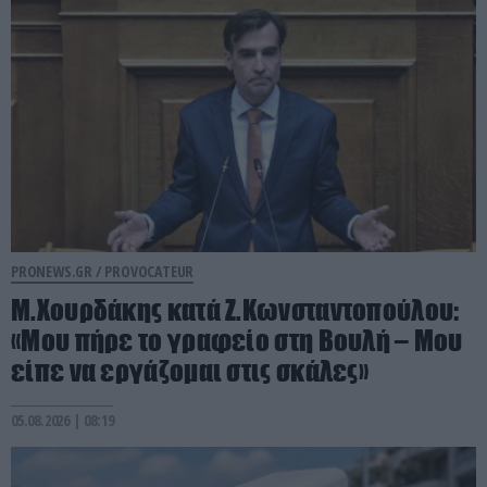
PRONEWS.GR /
PROVOCATEUR
Μ.Χουρδάκης κατά Ζ.Κωνσταντοπούλου:
«Μου πήρε το γραφείο στη Βουλή – Μου
είπε να εργάζομαι στις σκάλες»
05.08.2026 | 08:19