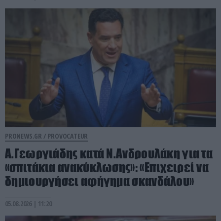
PRONEWS.GR /
PROVOCATEUR
Α.Γεωργιάδης κατά Ν.Ανδρουλάκη για τα
«σπιτάκια ανακύκλωσης»: «Επιχειρεί να
δημιουργήσει αφήγημα σκανδάλου»
05.08.2026 | 11:20