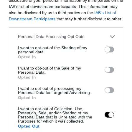
disclosure of your personal information by third parties on the
Πόρτο Γερμενό οι πυροσβέστες έφυγαν
IAB’s list of downstream participants. This information may
also be disclosed by us to third parties on the
IAB’s List of
πρώτοι»!
Downstream Participants
that may further disclose it to other
third parties.
06.08.2026 | 09:14
Please note that this website/app uses one or more Google
Personal Data Processing Opt Outs
services and may gather and store information including but
not limited to your visit or usage behaviour. You may click to
I want to opt-out of the Sharing of my
personal data.
grant or deny consent to Google and its third-party tags to
Opted In
use your data for below specified purposes in below Google
consent section.
I want to opt-out of the Sale of my
Personal Data.
Opted In
I want to opt-out of processing my
Personal Data for Targeted Advertising.
Opted In
I want to opt-out of Collection, Use,
PRONEWS.GR /
PROVOCATEUR
Retention, Sale, and/or Sharing of my
Personal Data that Is Unrelated with the
Purposes for which it was collected.
Σ.Ξαρχάκος σε Κ.Μητσοτάκη:
Opted Out
«Προστατέψτε τα παιδιά από τον τζόγο»