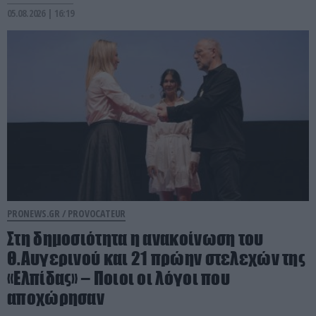
05.08.2026 | 16:19
PRONEWS.GR /
PROVOCATEUR
Στη δημοσιότητα η ανακοίνωση του
Θ.Αυγερινού και 21 πρώην στελεχών της
«Ελπίδας» – Ποιοι οι λόγοι που
αποχώρησαν