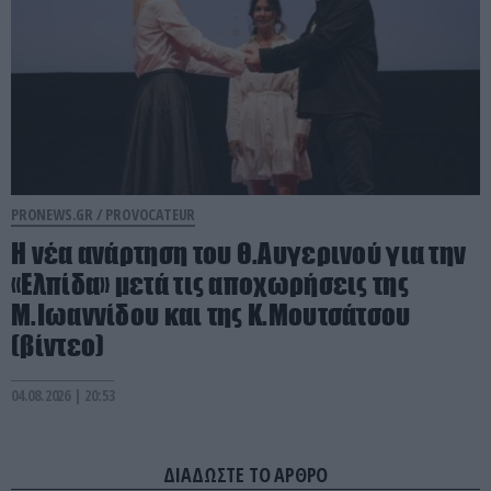
PRONEWS.GR /
PROVOCATEUR
Η νέα ανάρτηση του Θ.Αυγερινού για την
«Ελπίδα» μετά τις αποχωρήσεις της
Μ.Ιωαννίδου και της Κ.Μουτσάτσου
(βίντεο)
04.08.2026 | 20:53
ΔΙΑΔΩΣΤΕ ΤΟ ΑΡΘΡΟ