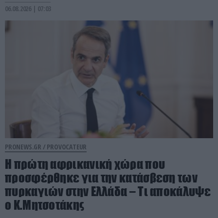
06.08.2026 | 07:03
PRONEWS.GR /
PROVOCATEUR
Η πρώτη αφρικανική χώρα που
προσφέρθηκε για την κατάσβεση των
πυρκαγιών στην Ελλάδα – Τι αποκάλυψε
ο Κ.Μητσοτάκης