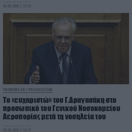
05.08.2026 | 15:33
PRONEWS.GR /
PROVOCATEUR
Το «ευχαριστώ» του Γ.Δραγασάκη στο
προσωπικό του Γενικού Νοσοκομείου
Αεροπορίας μετά τη νοσηλεία του
05.08.2026 | 13:27