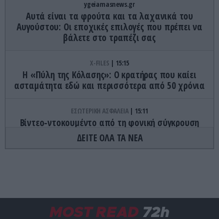
ygeiamasnews.gr
Αυτά είναι τα φρούτα και τα λαχανικά του
Αυγούστου: Οι εποχικές επιλογές που πρέπει να
βάλετε στο τραπέζι σας
X-FILES
15:15
Η «Πύλη της Κόλασης»: Ο κρατήρας που καίει
ασταμάτητα εδώ και περισσότερα από 50 χρόνια
ΕΣΩΤΕΡΙΚΗ ΑΣΦΑΛΕΙΑ
15:11
Βίντεο-ντοκουμέντο από τη φονική σύγκρουση
στις Σέρρες – Οι τελευταίες στιγμές πριν την
ΔΕΙΤΕ ΟΛΑ ΤΑ ΝΕΑ
τραγωδία
ΤΑΞΙΔΙΑ
15:00
Spirit Island: Το νησί στον Καναδά που κανείς δεν
μπορεί να επισκεφθεί – Ποιος είναι ο λόγος
MOST READ
72h
ΠΑΡΑΣΚΗΝΙΟ
14:58