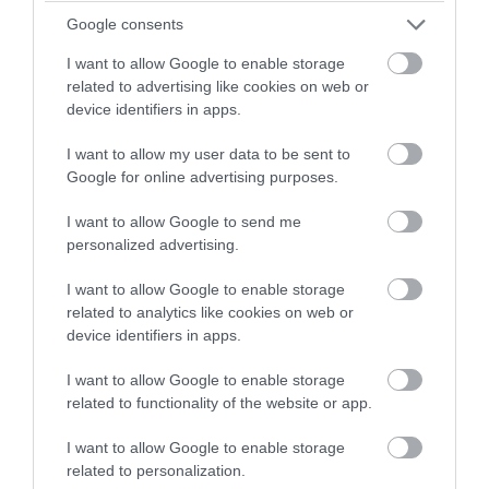
(βίντεο)
Google consents
I want to allow Google to enable storage
06.08.2026 | 09:13
related to advertising like cookies on web or
device identifiers in apps.
I want to allow my user data to be sent to
Google for online advertising purposes.
I want to allow Google to send me
personalized advertising.
I want to allow Google to enable storage
related to analytics like cookies on web or
device identifiers in apps.
I want to allow Google to enable storage
PRONEWS.GR /
PROVOCATEUR
related to functionality of the website or app.
Α.Γεωργιάδης για πτώση ψευδοροφής
I want to allow Google to enable storage
στα ΤΕΠ του νοσοκομείου Κορίνθου: «Δεν
related to personalization.
κατέρρευσε – Την ξήλωσαν»