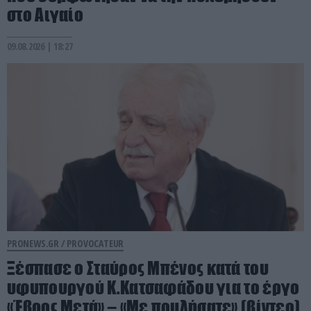
στο Αιγαίο
09.08.2026 | 18:27
PRONEWS.GR /
PROVOCATEUR
Ξέσπασε ο Σταύρος Μπένος κατά του
υφυπουργού Κ.Κατσαφάδου για το έργο
«Έβρος Μετά» – «Με πουλήσατε» (βίντεο)