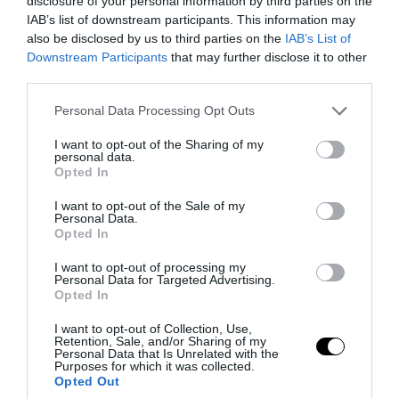
disclosure of your personal information by third parties on the
IAB’s list of downstream participants. This information may
also be disclosed by us to third parties on the
IAB’s List of
Downstream Participants
that may further disclose it to other
third parties.
Please note that this website/app uses one or more Google
Personal Data Processing Opt Outs
services and may gather and store information including but
not limited to your visit or usage behaviour. You may click to
I want to opt-out of the Sharing of my
personal data.
grant or deny consent to Google and its third-party tags to
Opted In
use your data for below specified purposes in below Google
consent section.
I want to opt-out of the Sale of my
Personal Data.
Opted In
PRONEWS.GR /
PROVOCATEUR
Αδιανόητο: Εκχωρούν την ενέργεια της
I want to opt-out of processing my
Personal Data for Targeted Advertising.
χώρας στον Τούρκο επιχειρηματία Ράχμι
Opted In
Κοτς – «Παίρνει» όλη την Κρήτη!
I want to opt-out of Collection, Use,
Retention, Sale, and/or Sharing of my
Personal Data that Is Unrelated with the
08.08.2026 | 11:53
Purposes for which it was collected.
Opted Out