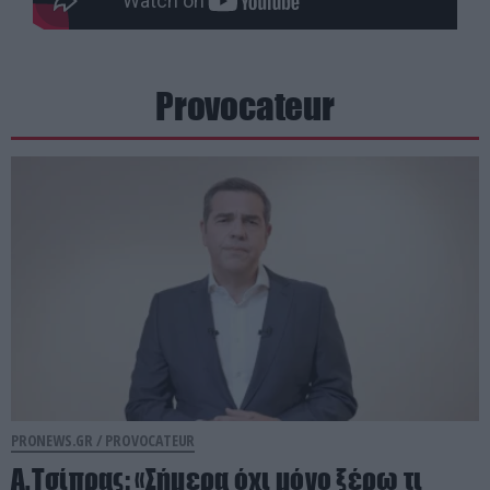
Provocateur
PRONEWS.GR /
PROVOCATEUR
Α.Τσίπρας: «Σήμερα όχι μόνο ξέρω τι