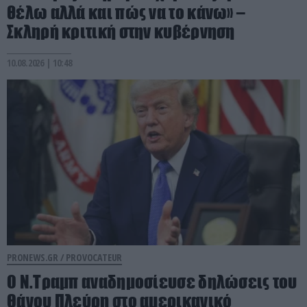
θέλω αλλά και πώς να το κάνω» –
Σκληρή κριτική στην κυβέρνηση
10.08.2026 | 10:48
PRONEWS.GR /
PROVOCATEUR
Ο Ν.Τραμπ αναδημοσίευσε δηλώσεις του
Θάνου Πλεύρη στο αμερικανικό