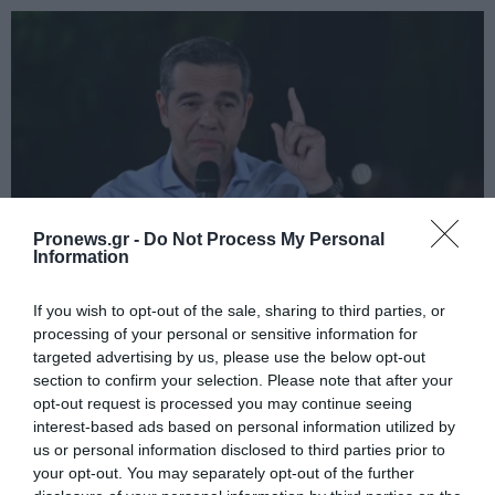
Pronews.gr -
Do Not Process My Personal
Information
PRONEWS.GR /
PROVOCATEUR
If you wish to opt-out of the sale, sharing to third parties, or
Αυτός είναι ο παράγοντας της ΑΕΚ που
processing of your personal or sensitive information for
targeted advertising by us, please use the below opt-out
φεύγει από την Ένωση και
section to confirm your selection. Please note that after your
«μετακομίζει» στην ΕΛΑΣ του Αλέξη
opt-out request is processed you may continue seeing
Τσίπρα
interest-based ads based on personal information utilized by
us or personal information disclosed to third parties prior to
your opt-out. You may separately opt-out of the further
08.08.2026 | 13:47