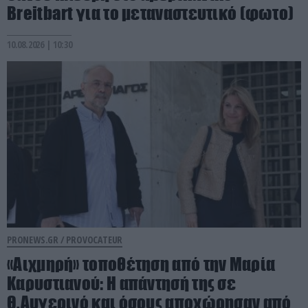
Breitbart για το μεταναστευτικό (φωτο)
10.08.2026 | 10:30
PRONEWS.GR /
PROVOCATEUR
«Αιχμηρή» τοποθέτηση από την Μαρία
Καρυστιανού: Η απάντησή της σε
Θ.Αυγερινό και όσους αποχώρησαν από