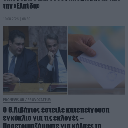
την «Ελπίδα»
10.08.2026 | 08:30
PRONEWS.GR /
PROVOCATEUR
Ο Θ.Λιβάνιος έστειλε κατεπείγουσα
εγκύκλιο για τις εκλογές –
Προετοιμαζόμαστε για κάλπες το