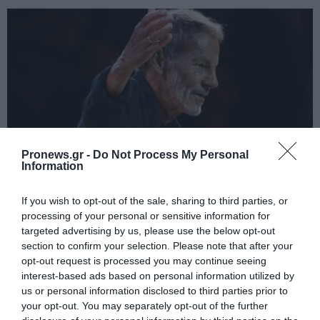
Pronews.gr -
Do Not Process My Personal
Information
PRONEWS.GR /
PROVOCATEUR
If you wish to opt-out of the sale, sharing to third parties, or
Σ.Ξαρχάκος σε Κ.Μητσοτάκη:
processing of your personal or sensitive information for
targeted advertising by us, please use the below opt-out
«Προστατέψτε τα παιδιά από τον τζόγο»
section to confirm your selection. Please note that after your
(βίντεο)
opt-out request is processed you may continue seeing
interest-based ads based on personal information utilized by
us or personal information disclosed to third parties prior to
06.08.2026 | 09:13
your opt-out. You may separately opt-out of the further