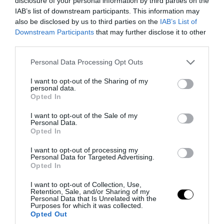
disclosure of your personal information by third parties on the
IAB’s list of downstream participants. This information may
also be disclosed by us to third parties on the
IAB’s List of
Downstream Participants
that may further disclose it to other
third parties.
Please note that this website/app uses one or more Google
Personal Data Processing Opt Outs
services and may gather and store information including but
not limited to your visit or usage behaviour. You may click to
I want to opt-out of the Sharing of my
personal data.
grant or deny consent to Google and its third-party tags to
Opted In
use your data for below specified purposes in below Google
consent section.
I want to opt-out of the Sale of my
PRONEWS.GR /
PROVOCATEUR
Personal Data.
Opted In
Α.Γεωργιάδης για πτώση ψευδοροφής
I want to opt-out of processing my
στα ΤΕΠ του νοσοκομείου Κορίνθου: «Δεν
Personal Data for Targeted Advertising.
κατέρρευσε – Την ξήλωσαν»
Opted In
I want to opt-out of Collection, Use,
06.08.2026 | 08:58
Retention, Sale, and/or Sharing of my
Personal Data that Is Unrelated with the
Purposes for which it was collected.
Opted Out