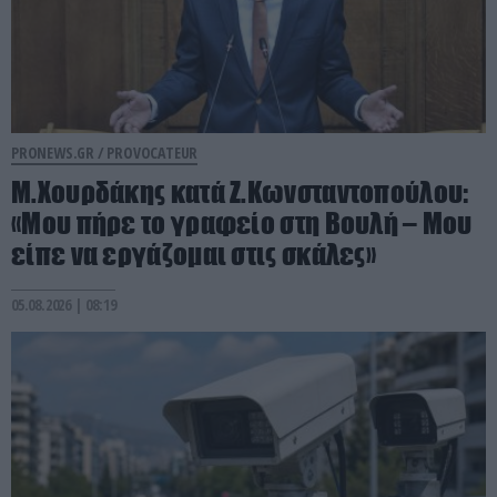
PRONEWS.GR /
PROVOCATEUR
Μ.Χουρδάκης κατά Ζ.Κωνσταντοπούλου:
«Μου πήρε το γραφείο στη Βουλή – Μου
είπε να εργάζομαι στις σκάλες»
05.08.2026 | 08:19