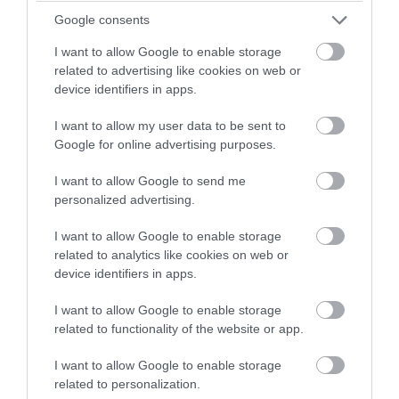
Google consents
I want to allow Google to enable storage
related to advertising like cookies on web or
device identifiers in apps.
I want to allow my user data to be sent to
Google for online advertising purposes.
I want to allow Google to send me
PRONEWS.GR /
PROVOCATEUR
personalized advertising.
«Προσέξτε, σας γράφω»: Ο Α.Γεωργιάδης
I want to allow Google to enable storage
κάνει… χιούμορ μετά τις αντιδράσεις για
related to analytics like cookies on web or
τα γυαλιά «ρουφιάνους» στη Λαμία
device identifiers in apps.
I want to allow Google to enable storage
06.08.2026 | 07:03
related to functionality of the website or app.
I want to allow Google to enable storage
related to personalization.