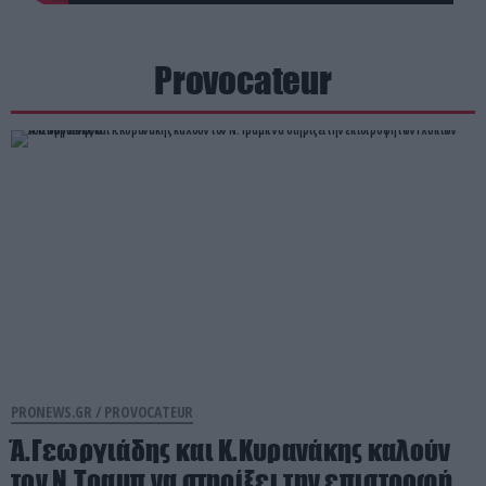
Provocateur
PRONEWS.GR /
PROVOCATEUR
Ά.Γεωργιάδης και Κ.Κυρανάκης καλούν
τον Ν.Τραμπ να στηρίξει την επιστροφή