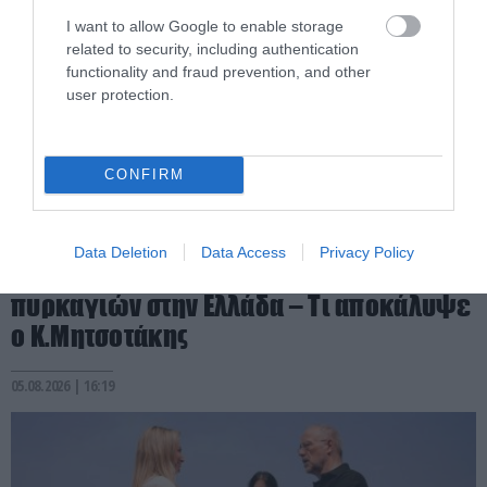
I want to allow Google to enable storage
related to security, including authentication
functionality and fraud prevention, and other
user protection.
CONFIRM
PRONEWS.GR /
PROVOCATEUR
Η πρώτη αφρικανική χώρα που
Data Deletion
Data Access
Privacy Policy
προσφέρθηκε για την κατάσβεση των
πυρκαγιών στην Ελλάδα – Τι αποκάλυψε
ο Κ.Μητσοτάκης
05.08.2026 | 16:19