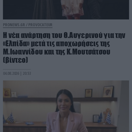
PRONEWS.GR /
PROVOCATEUR
Η νέα ανάρτηση του Θ.Αυγερινού για την
«Ελπίδα» μετά τις αποχωρήσεις της
Μ.Ιωαννίδου και της Κ.Μουτσάτσου
(βίντεο)
04.08.2026 | 20:53