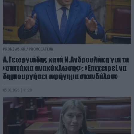
PRONEWS.GR /
PROVOCATEUR
Α.Γεωργιάδης κατά Ν.Ανδρουλάκη για τα
«σπιτάκια ανακύκλωσης»: «Επιχειρεί να
δημιουργήσει αφήγημα σκανδάλου»
05.08.2026 | 11:20