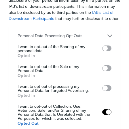
disclosure of your personal information by third parties on the
IAB’s list of downstream participants. This information may
also be disclosed by us to third parties on the
IAB’s List of
Downstream Participants
that may further disclose it to other
third parties.
Please note that this website/app uses one or more Google
Personal Data Processing Opt Outs
services and may gather and store information including but
not limited to your visit or usage behaviour. You may click to
I want to opt-out of the Sharing of my
personal data.
PRONEWS.GR /
PROVOCATEUR
grant or deny consent to Google and its third-party tags to
Opted In
use your data for below specified purposes in below Google
Το «ευχαριστώ» του Γ.Δραγασάκη στο
consent section.
I want to opt-out of the Sale of my
προσωπικό του Γενικού Νοσοκομείου
Personal Data.
Opted In
Αεροπορίας μετά τη νοσηλεία του
I want to opt-out of processing my
Personal Data for Targeted Advertising.
05.08.2026 | 13:27
Opted In
I want to opt-out of Collection, Use,
Retention, Sale, and/or Sharing of my
Personal Data that Is Unrelated with the
Purposes for which it was collected.
Opted Out