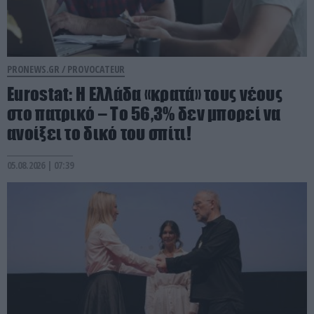
PRONEWS.GR /
PROVOCATEUR
Eurostat: Η Ελλάδα «κρατά» τους νέους
στο πατρικό – Το 56,3% δεν μπορεί να
ανοίξει το δικό του σπίτι!
05.08.2026 | 07:39