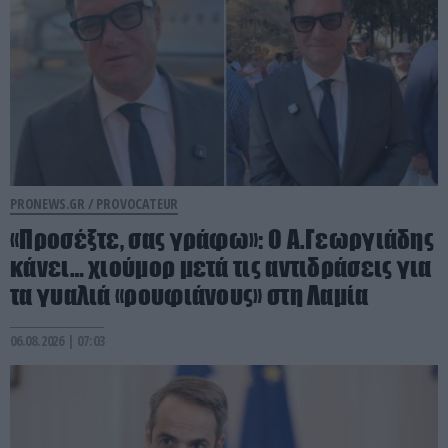
PRONEWS.GR /
PROVOCATEUR
«Προσέξτε, σας γράφω»: Ο Α.Γεωργιάδης
κάνει… χιούμορ μετά τις αντιδράσεις για
τα γυαλιά «ρουφιάνους» στη Λαμία
06.08.2026 | 07:03