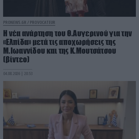
PRONEWS.GR /
PROVOCATEUR
Η νέα ανάρτηση του Θ.Αυγερινού για την
«Ελπίδα» μετά τις αποχωρήσεις της
Μ.Ιωαννίδου και της Κ.Μουτσάτσου
(βίντεο)
04.08.2026 | 20:53