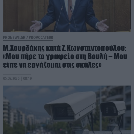
PRONEWS.GR /
PROVOCATEUR
Μ.Χουρδάκης κατά Ζ.Κωνσταντοπούλου:
«Μου πήρε το γραφείο στη Βουλή – Μου
είπε να εργάζομαι στις σκάλες»
05.08.2026 | 08:19