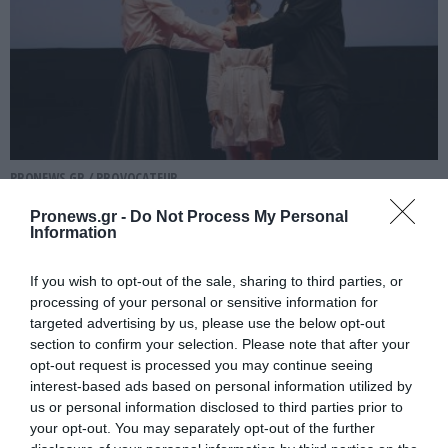
PRONEWS.GR /
PROVOCATEUR
Στη δημοσιότητα η ανακοίνωση του
Pronews.gr -
Do Not Process My Personal
Information
Θ.Αυγερινού και 21 πρώην στελεχών της
«Ελπίδας» – Ποιοι οι λόγοι που
If you wish to opt-out of the sale, sharing to third parties, or
αποχώρησαν
processing of your personal or sensitive information for
targeted advertising by us, please use the below opt-out
05.08.2026 | 15:33
section to confirm your selection. Please note that after your
opt-out request is processed you may continue seeing
interest-based ads based on personal information utilized by
us or personal information disclosed to third parties prior to
your opt-out. You may separately opt-out of the further