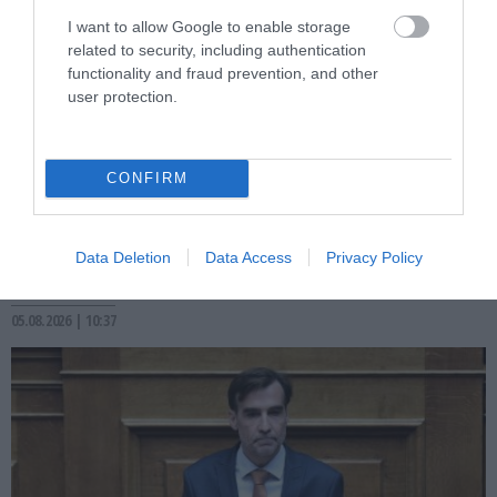
I want to allow Google to enable storage
related to security, including authentication
functionality and fraud prevention, and other
user protection.
PRONEWS.GR /
ΚΥΒΕΡΝΗΣΗ
Σ.Βολουδάκη: «Δεν μπορεί η κάθε χώρα
CONFIRM
να αποφασίζει μόνη της για το
μεταναστευτικό – Χρειάζεται κοινή
Data Deletion
Data Access
Privacy Policy
πολιτική»
05.08.2026 | 10:37