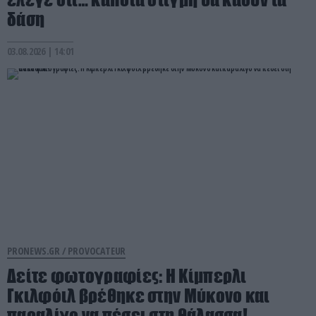
δάση
03.08.2026 | 14:01
PRONEWS.GR /
PROVOCATEUR
Δείτε φωτογραφίες: Η Κίμπερλι
Γκιλφόιλ βρέθηκε στην Μύκονο και
παραλίγο να πέσει στη θάλασσα!