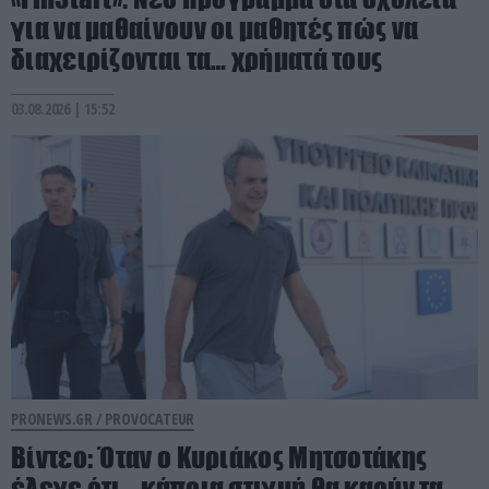
για να μαθαίνουν οι μαθητές πώς να
διαχειρίζονται τα… χρήματά τους
03.08.2026 | 15:52
PRONEWS.GR /
PROVOCATEUR
Βίντεο: Όταν ο Κυριάκος Μητσοτάκης
έλεγε ότι… κάποια στιγμή θα καούν τα