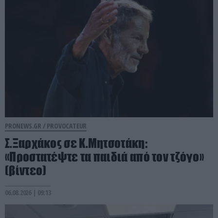
PRONEWS.GR /
PROVOCATEUR
Σ.Ξαρχάκος σε Κ.Μητσοτάκη:
«Προστατέψτε τα παιδιά από τον τζόγο»
(βίντεο)
06.08.2026 | 09:13