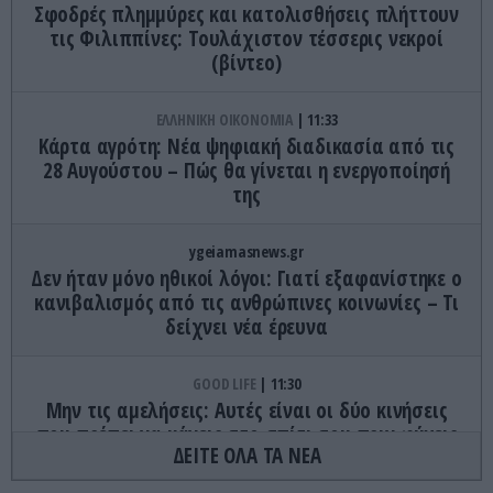
Σφοδρές πλημμύρες και κατολισθήσεις πλήττουν
τις Φιλιππίνες: Τουλάχιστον τέσσερις νεκροί
(βίντεο)
ΕΛΛΗΝΙΚΗ ΟΙΚΟΝΟΜΙΑ
11:33
Κάρτα αγρότη: Νέα ψηφιακή διαδικασία από τις
28 Αυγούστου – Πώς θα γίνεται η ενεργοποίησή
της
ygeiamasnews.gr
Δεν ήταν μόνο ηθικοί λόγοι: Γιατί εξαφανίστηκε ο
κανιβαλισμός από τις ανθρώπινες κοινωνίες – Τι
δείχνει νέα έρευνα
GOOD LIFE
11:30
Μην τις αμελήσεις: Αυτές είναι οι δύο κινήσεις
που πρέπει να κάνεις στο σπίτι σου πριν φύγεις
ΔΕΙΤΕ ΟΛΑ ΤΑ ΝΕΑ
διακοπές