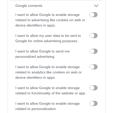
Google consents
I want to allow Google to enable storage
related to advertising like cookies on web or
device identifiers in apps.
I want to allow my user data to be sent to
Google for online advertising purposes.
I want to allow Google to send me
personalized advertising.
PRONEWS.GR /
PROVOCATEUR
I want to allow Google to enable storage
Ά.Γεωργιάδης και Κ.Κυρανάκης καλούν
related to analytics like cookies on web or
device identifiers in apps.
τον Ν.Τραμπ να στηρίξει την επιστροφή
των Γλυπτών του Παρθενώνα
I want to allow Google to enable storage
related to functionality of the website or app.
06.08.2026 | 19:15
I want to allow Google to enable storage
related to personalization.