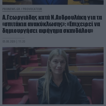
PRONEWS.GR /
PROVOCATEUR
Α.Γεωργιάδης κατά Ν.Ανδρουλάκη για τα
«σπιτάκια ανακύκλωσης»: «Επιχειρεί να
δημιουργήσει αφήγημα σκανδάλου»
05.08.2026 | 11:20