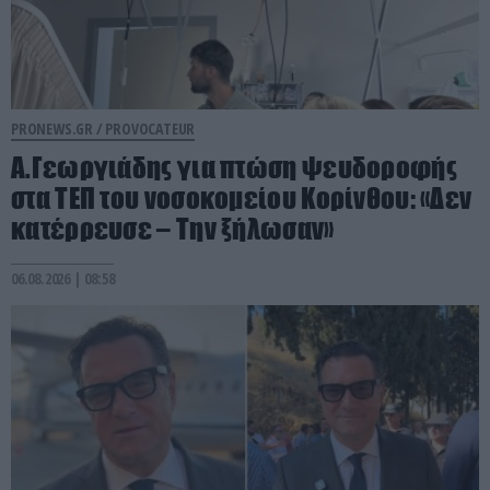
PRONEWS.GR /
PROVOCATEUR
Α.Γεωργιάδης για πτώση ψευδοροφής
στα ΤΕΠ του νοσοκομείου Κορίνθου: «Δεν
κατέρρευσε – Την ξήλωσαν»
06.08.2026 | 08:58