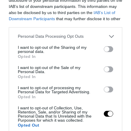
disclosure of your personal information by third parties on the
IAB’s list of downstream participants. This information may
also be disclosed by us to third parties on the
IAB’s List of
Downstream Participants
that may further disclose it to other
third parties.
Please note that this website/app uses one or more Google
Personal Data Processing Opt Outs
services and may gather and store information including but
not limited to your visit or usage behaviour. You may click to
I want to opt-out of the Sharing of my
personal data.
grant or deny consent to Google and its third-party tags to
Opted In
use your data for below specified purposes in below Google
consent section.
I want to opt-out of the Sale of my
Personal Data.
Opted In
PRONEWS.GR /
PROVOCATEUR
I want to opt-out of processing my
Η απόλυρη διάλυση ενός κράτους: Ούτε
Personal Data for Targeted Advertising.
Opted In
καν νέες πινακίδες κυκλοφορίας ΙΧ
μπορούν να εκδώσουν!
I want to opt-out of Collection, Use,
Retention, Sale, and/or Sharing of my
Personal Data that Is Unrelated with the
Purposes for which it was collected.
07.08.2026 | 11:07
Opted Out