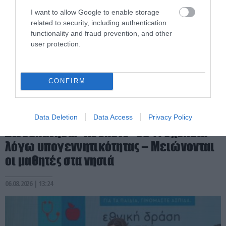
I want to allow Google to enable storage
related to security, including authentication
functionality and fraud prevention, and other
user protection.
CONFIRM
PRONEWS.GR /
PROVOCATEUR
Data Deletion
Data Access
Privacy Policy
Δωδεκάνησα: «Λουκέτο» σε 11 σχολεία
λόγω υπογεννητικότητας – Μειώνονται
οι μαθητές στα νησιά
06.08.2026 | 13:24