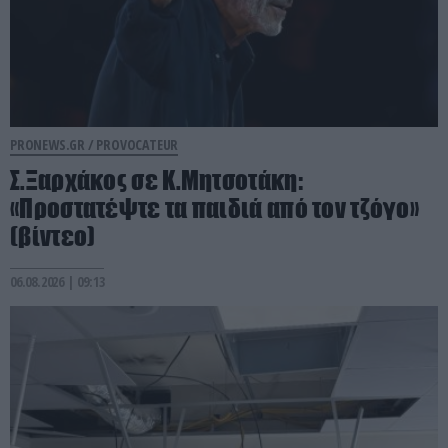
PRONEWS.GR /
PROVOCATEUR
Σ.Ξαρχάκος σε Κ.Μητσοτάκη:
«Προστατέψτε τα παιδιά από τον τζόγο»
(βίντεο)
06.08.2026 | 09:13