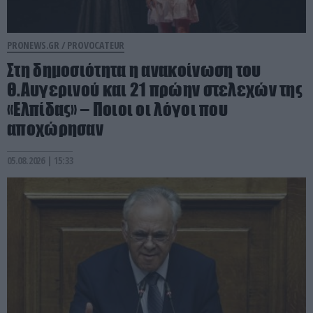
PRONEWS.GR /
PROVOCATEUR
Στη δημοσιότητα η ανακοίνωση του
Θ.Αυγερινού και 21 πρώην στελεχών της
«Ελπίδας» – Ποιοι οι λόγοι που
αποχώρησαν
05.08.2026 | 15:33