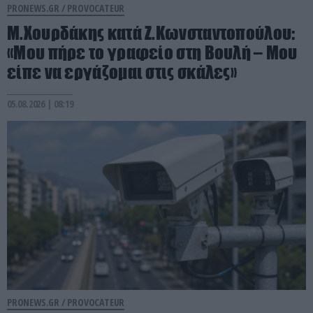
PRONEWS.GR /
PROVOCATEUR
Μ.Χουρδάκης κατά Ζ.Κωνσταντοπούλου:
«Μου πήρε το γραφείο στη Βουλή – Μου
είπε να εργάζομαι στις σκάλες»
05.08.2026 | 08:19
PRONEWS.GR /
PROVOCATEUR