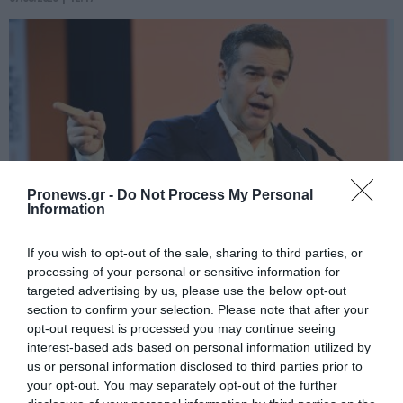
Pronews.gr -
Do Not Process My Personal
Information
PRONEWS.GR /
PROVOCATEUR
If you wish to opt-out of the sale, sharing to third parties, or
processing of your personal or sensitive information for
Α.Τσίπρας: Στις 9 Σεπτεμβρίου η
targeted advertising by us, please use the below opt-out
επίσκεψή του στη ΔΕΘ – Πότε θα
section to confirm your selection. Please note that after your
παρουσιάσει το οικονομικό του
opt-out request is processed you may continue seeing
interest-based ads based on personal information utilized by
πρόγραμμα
us or personal information disclosed to third parties prior to
your opt-out. You may separately opt-out of the further
07.08.2026 | 11:42