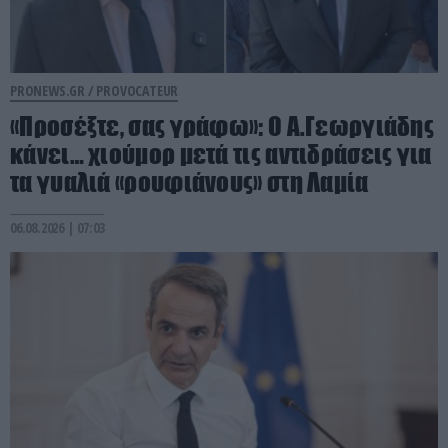
PRONEWS.GR /
PROVOCATEUR
«Προσέξτε, σας γράφω»: Ο Α.Γεωργιάδης
κάνει… χιούμορ μετά τις αντιδράσεις για
τα γυαλιά «ρουφιάνους» στη Λαμία
06.08.2026 | 07:03