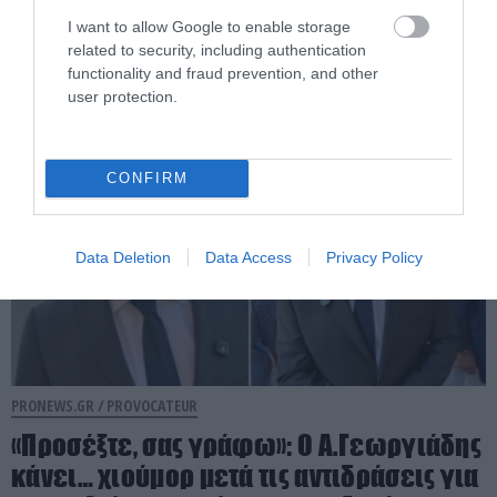
στα ΤΕΠ του νοσοκομείου Κορίνθου: «Δεν
I want to allow Google to enable storage
κατέρρευσε – Την ξήλωσαν»
related to security, including authentication
functionality and fraud prevention, and other
06.08.2026 | 08:58
user protection.
CONFIRM
Data Deletion
Data Access
Privacy Policy
PRONEWS.GR /
PROVOCATEUR
«Προσέξτε, σας γράφω»: Ο Α.Γεωργιάδης
κάνει… χιούμορ μετά τις αντιδράσεις για