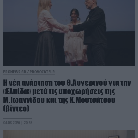
PRONEWS.GR /
PROVOCATEUR
Η νέα ανάρτηση του Θ.Αυγερινού για την
«Ελπίδα» μετά τις αποχωρήσεις της
Μ.Ιωαννίδου και της Κ.Μουτσάτσου
(βίντεο)
04.08.2026 | 20:53