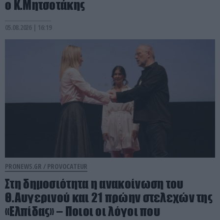
ο Κ.Μητσοτάκης
05.08.2026 | 16:19
PRONEWS.GR /
PROVOCATEUR
Στη δημοσιότητα η ανακοίνωση του
Θ.Αυγερινού και 21 πρώην στελεχών της
«Ελπίδας» – Ποιοι οι λόγοι που