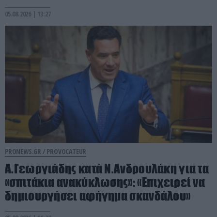
05.08.2026 | 13:27
PRONEWS.GR /
PROVOCATEUR
Α.Γεωργιάδης κατά Ν.Ανδρουλάκη για τα
«σπιτάκια ανακύκλωσης»: «Επιχειρεί να
δημιουργήσει αφήγημα σκανδάλου»