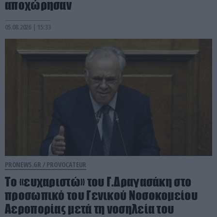
αποχώρησαν
05.08.2026 | 15:33
PRONEWS.GR /
PROVOCATEUR
Το «ευχαριστώ» του Γ.Δραγασάκη στο
προσωπικό του Γενικού Νοσοκομείου
Αεροπορίας μετά τη νοσηλεία του