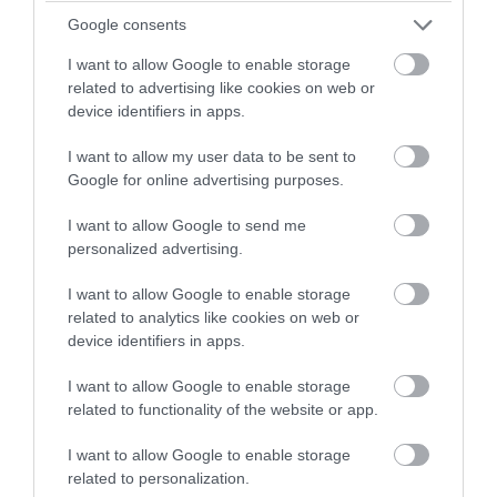
Σ.Ξαρχάκος σε Κ.Μητσοτάκη:
Google consents
«Προστατέψτε τα παιδιά από τον τζόγο»
(βίντεο)
I want to allow Google to enable storage
related to advertising like cookies on web or
device identifiers in apps.
06.08.2026 | 09:13
I want to allow my user data to be sent to
Google for online advertising purposes.
I want to allow Google to send me
personalized advertising.
I want to allow Google to enable storage
related to analytics like cookies on web or
device identifiers in apps.
I want to allow Google to enable storage
related to functionality of the website or app.
PRONEWS.GR /
PROVOCATEUR
I want to allow Google to enable storage
Α.Γεωργιάδης για πτώση ψευδοροφής
related to personalization.