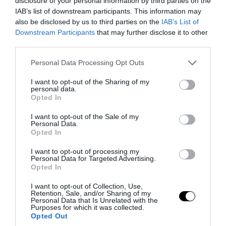
disclosure of your personal information by third parties on the
IAB’s list of downstream participants. This information may
«Όταν δόθηκε εντολή εκκένωσης για το
also be disclosed by us to third parties on the
IAB’s List of
Πόρτο Γερμενό οι πυροσβέστες έφυγαν
Downstream Participants
that may further disclose it to other
πρώτοι»!
third parties.
Please note that this website/app uses one or more Google
Personal Data Processing Opt Outs
06.08.2026 | 09:14
services and may gather and store information including but
not limited to your visit or usage behaviour. You may click to
I want to opt-out of the Sharing of my
personal data.
grant or deny consent to Google and its third-party tags to
Opted In
use your data for below specified purposes in below Google
consent section.
I want to opt-out of the Sale of my
Personal Data.
Opted In
I want to opt-out of processing my
Personal Data for Targeted Advertising.
Opted In
I want to opt-out of Collection, Use,
Retention, Sale, and/or Sharing of my
Personal Data that Is Unrelated with the
Purposes for which it was collected.
PRONEWS.GR /
PROVOCATEUR
Opted Out