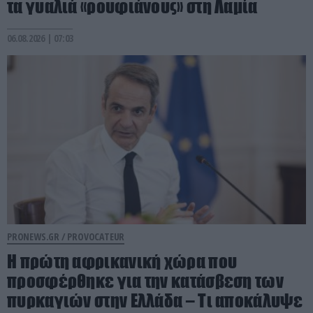
τα γυαλιά «ρουφιάνους» στη Λαμία
06.08.2026 | 07:03
PRONEWS.GR /
PROVOCATEUR
Η πρώτη αφρικανική χώρα που
προσφέρθηκε για την κατάσβεση των
πυρκαγιών στην Ελλάδα – Τι αποκάλυψε