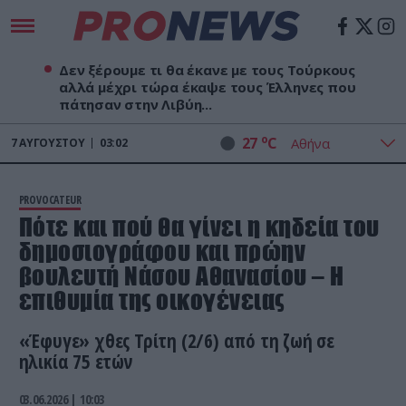
Δεν ξέρουμε τι θα έκανε με τους Τούρκους
αλλά μέχρι τώρα έκαψε τους Έλληνες που
πάτησαν στην Λιβύη...
o
27
C
7
ΑΥΓΟΎΣΤΟΥ
03:02
PROVOCATEUR
Πότε και πού θα γίνει η κηδεία του
δημοσιογράφου και πρώην
βουλευτή Νάσου Αθανασίου – Η
επιθυμία της οικογένειας
«Έφυγε» χθες Τρίτη (2/6) από τη ζωή σε
ηλικία 75 ετών
03.06.2026 | 10:03