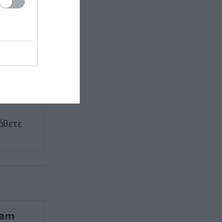
επιστήμονες μιλούν για «εποχή
της ομίχλης» και «εποχή των
ηκε από
σκουπιδιών»
ίναι ο
ΠΑΡΑΣΚΗΝΙΟ
15:34
Διεθνής ποδοσφαιριστής με την
Ουγκάντα βρήκε τραγικό θάνατο
αριστικό
από ξυλοδαρμό
α
ΚΟΣΜΟΣ
15:31
Οι πυραμίδες του Μερόε: Το
άθετε
αρχαίο θαύμα του Σουδάν που
αντιστέκεται στον χρόνο και τον
πόλεμο
ΥΓΕΙΑ
15:30
Δείτε ποια είναι τα συμπτώματα
ενός «μίνι εγκεφαλικού»
επεισοδίου
ram