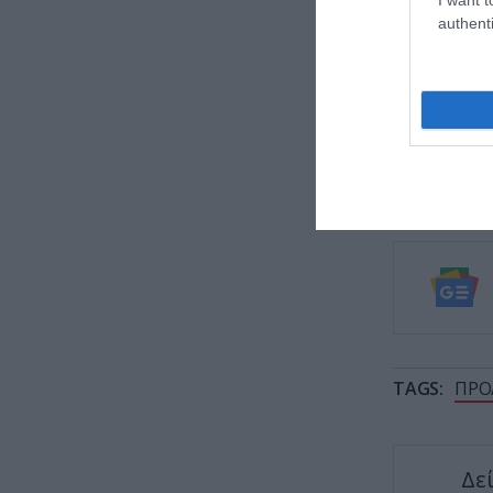
authenti
Σαμοθρ
επιχεί
Αυτό ε
λόγος
«Πέταξ
βίντεο
TAGS:
ΠΡΟ
Δε