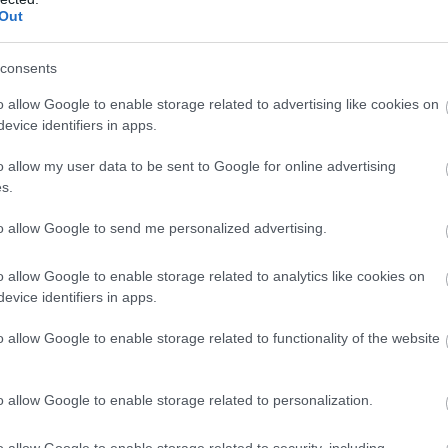
Out
ας απόφαση είναι να ελεγχθούν όλοι, όσο ψηλά κ
ι με βάση όλα τα στοιχεία που υπάρχουν στη δι
consents
φαση αυτή είναι αδιαπραγμάτευτη.
o allow Google to enable storage related to advertising like cookies on
evice identifiers in apps.
θεωρούμε απαράδεκτη την απόφαση της Διάσκεψης
της Βουλής να μην γίνει η αυριανή ψηφοφορία 
o allow my user data to be sent to Google for online advertising
αι αδίκημα, αλλά να επιλεγεί μια ψηφοφορία κο
s.
σης.
to allow Google to send me personalized advertising.
Προοδευτική Συμμαχία καταγγέλλει μια τέτοια δι
o allow Google to enable storage related to analytics like cookies on
εκδικήσει μέχρι τελευταία στιγμή στην Ολομέλεια 
evice identifiers in apps.
ποιηθεί η ψηφοφορία όπως προβλέπεται.
o allow Google to enable storage related to functionality of the website
τη περίπτωση, αφού υποστηρίξουμε την πρότασή 
 από την ψηφοφορία.
o allow Google to enable storage related to personalization.
ΣΗΜΕΡΑ
o allow Google to enable storage related to security, including