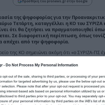
Προσθήκη του pronews.gr στην Google
κασία της ψηφοφορίας για την Προανακριτικ
 αύριο Τετάρτη, καταγγέλλει η ΚΟ του ΣΥΡΙΖΑ 
νει ότι θα ζητήσει να πραγματοποιηθεί όπω
ται. Σε διαφορετική περίπτωση, όπως τονίζ
α απέχει από την ψηφοφορία.
είο της ΚΟ σημειώνει ακόμη ότι «ο ΣΥΡΙΖΑ-ΠΣ έ
στεί και δημοσιοποιήσει μια ολοκληρωμένη και 
μένη πρόταση Προκαταρκτικής Επιτροπής, την 
r -
Do Not Process My Personal Information
ουμε αύριο στην Ολομέλεια της Βουλής».
to opt-out of the sale, sharing to third parties, or processing of your per
ι ότι «σταθερή και αδιαπραγμάτευτη» απόφαση
formation for targeted advertising by us, please use the below opt-out s
r selection. Please note that after your opt-out request is processed y
 «
είναι να ελεγχθούν όλοι, όσο ψηλά και αν βρίσκ
eing interest-based ads based on personal information utilized by us or
τα στοιχεία που υπάρχουν στη δικογραφία».
disclosed to third parties prior to your opt-out. You may separately opt-
losure of your personal information by third parties on the IAB’s list of
ι επισημαίνοντας ότι «θεωρούμε απαράδεκτη τη