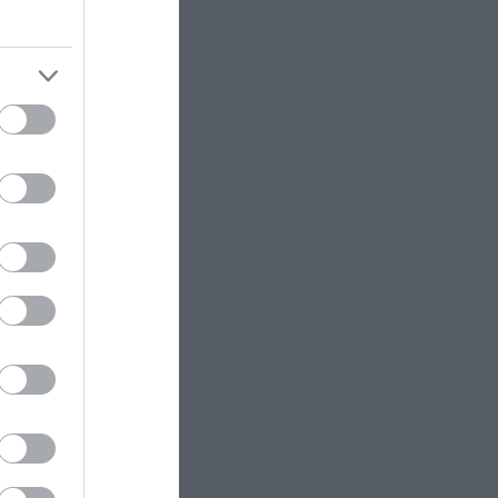
GOOD LIFE
16:00
Έχετε 25 δευτερόλεπτα:
αι αν
Μπορείτε να εντοπίσετε το
κογραφία.
λουλούδι που διαφέρει από τα
υπόλοιπα; (φώτο)
 των
LIFESTYLE
15:50
ανά
Το «θηρίο» των 450 εκατ.
μματικής
δολαρίων έδεσε στον Πόρο – Η
υπερπολυτελής θαλαμηγός που
κοστίζει όσο μια περιουσία
(φώτο)
αδικασία
να
ΙΣΤΟΡΙΑ
15:45
Κι όμως υπήερξε χώρα που
υπήρχε για 3 μήνες!
μας, θα
ΦΥΣΗ
15:45
Η Γη αλλάζει εποχές – Οι