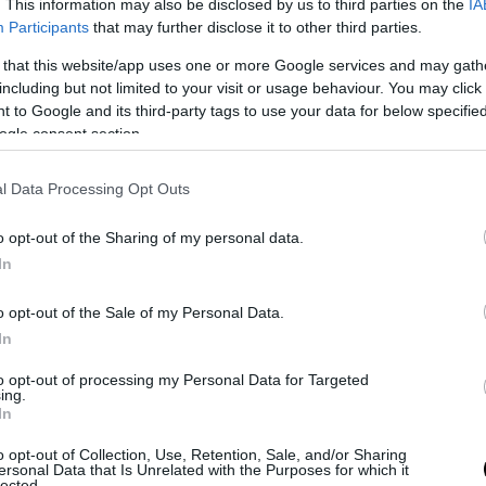
. This information may also be disclosed by us to third parties on the
IA
της Διάσκεψης των Προέδρων της Βουλής να μην 
Participants
that may further disclose it to other third parties.
ηφοφορία ανά πρόσωπο και αδίκημα, αλλά να επ
 that this website/app uses one or more Google services and may gath
φορία κομματικής επιβεβαίωσης».
including but not limited to your visit or usage behaviour. You may click 
 to Google and its third-party tags to use your data for below specifi
νωση του προεδρείου της ΚΟ του ΣΥΡΙΖΑ έχει 
ogle consent section.
ειρεί να ολοκληρώσει αύριο το σχέδιο συγκάλυψη
l Data Processing Opt Outs
ς των Τεμπών, παραπέμποντας τον κ. Καραμανλή 
μμέλημα.
o opt-out of the Sharing of my personal data.
In
υνέχεια, με μια fast track διαδικασία όπως στην 
υλου, να μπαζώσει την απαίτηση της κοινωνίας 
o opt-out of the Sale of my Personal Data.
In
αι Δικαιοσύνη.
to opt-out of processing my Personal Data for Targeted
Προοδευτική Συμμαχία έχει επεξεργαστεί και
ing.
In
οιήσει μια ολοκληρωμένη και πλήρως τεκμηριωμ
ροκαταρκτικής Επιτροπής, την οποία και θα στη
o opt-out of Collection, Use, Retention, Sale, and/or Sharing
ersonal Data that Is Unrelated with the Purposes for which it
ν Ολομέλεια της Βουλής.
lected.